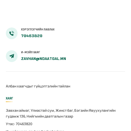
ХЭРЭГЛЭГЧИЙН ЛАВЛАХ
70463820
И-МЭЙЛ ХАЯГ
ZAVHAN@NDAATGAL.MN
Албан хаагчдыг гүйцэтгэлийн тайлан
ХАЯГ
Завхан аймаг, Улиастай сум, Жинст баг, Бэгзийн Явуухулангийн
гудамж 136, Нийгмийн даатгалын газар
Утас: 70463820