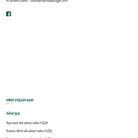
И-мэйл хаяг: zavhan@ndaatgal.mn
АЙМГУУДЫН ХАЯГ
Аймгууд
Архангай аймгийн НДХ
Баян-Өлгий аймгийн НДХ