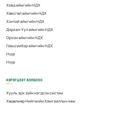
Ховд аймгийн НДХ
Хөвсгөл аймгийн НДХ
Хэнтий аймгийн НДХ
Дархан-Уул аймгийн НДХ
Орхон аймгийн НДХ
Говьсүмбэр аймгийн НДХ
Нүүр
Нүүр
ХЭРЭГЦЭЭТ ХОЛБООС
Хууль эрх зүйн нэгдсэн систем
Хөдөлмөр Нийгмийн Хамгааллын яам