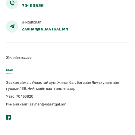
70463820
И-МЭЙЛ ХАЯГ
ZAVHAN@NDAATGAL.MN
Жилийн мэдээ
ХАЯГ
Завхан аймаг, Улиастай сум, Жинст баг, Бэгзийн Явуухулангийн
гудамж 136, Нийгмийн даатгалын газар
Утас: 70463820
И-мэйл хаяг: zavhan@ndaatgal.mn