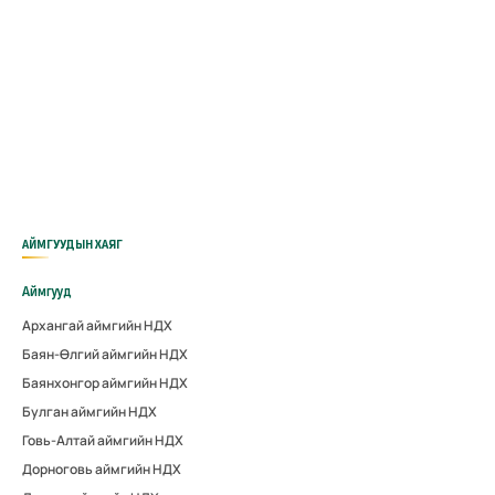
АЙМГУУДЫН ХАЯГ
Аймгууд
Архангай аймгийн НДХ
Баян-Өлгий аймгийн НДХ
Баянхонгор аймгийн НДХ
Булган аймгийн НДХ
Говь-Алтай аймгийн НДХ
Дорноговь аймгийн НДХ