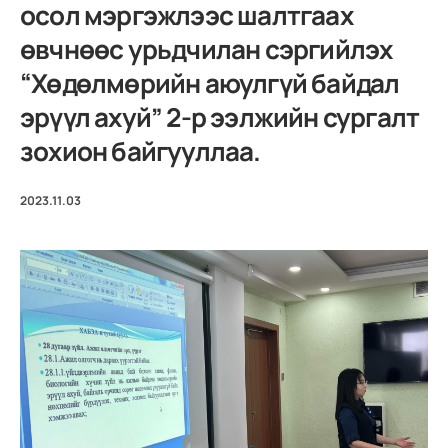
осол мэргэжлээс шалтгаах
өвчнөөс урьдчилан сэргийлэх
“Хөдөлмөрийн аюулгүй байдал
эрүүл ахуй” 2-р ээлжийн сургалт
зохион байгууллаа.
2023.11.03