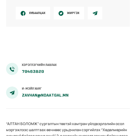
ХУВААЛЦАХ
ЖИРГЭХ
ХЭРЭГЛЭГЧИЙН ЛАВЛАХ
70463820
И-МЭЙЛ ХАЯГ
ZAVHAN@NDAATGAL.MN
“АЛТАН БОЛОМЖ” сургалтын төвтэй хамтран үйлдвэрлэлийн осол
мэргэжлээс шалтгаах өвчнөөс урьдчилан сэргийлэх “Хөдөлмөрийн
аюулгүй байдал эрүүл ахуй” 2-р ээлжийн сургалт зохион байгууллаа.