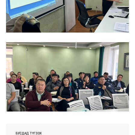
БУСДАД ТҮГЭЭХ