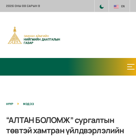
2026 ОНЫ 08 САРЫН 9
EN
НҮҮР
МЭДЭЭ
“АЛТАН БОЛОМЖ” сургалтын
төвтэй хамтран үйлдвэрлэлийн