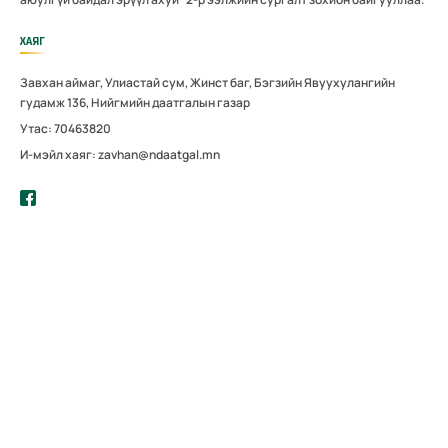
ХАЯГ
Завхан аймаг, Улиастай сум, Жинст баг, Бэгзийн Явуухулангийн
гудамж 136, Нийгмийн даатгалын газар
Утас: 70463820
И-мэйл хаяг: zavhan@ndaatgal.mn