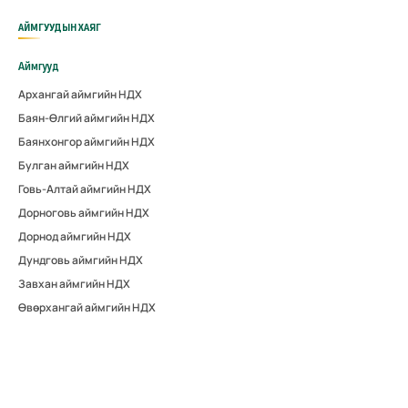
АЙМГУУДЫН ХАЯГ
Аймгууд
Архангай аймгийн НДХ
Баян-Өлгий аймгийн НДХ
Баянхонгор аймгийн НДХ
Булган аймгийн НДХ
Говь-Алтай аймгийн НДХ
Дорноговь аймгийн НДХ
Дорнод аймгийн НДХ
Дундговь аймгийн НДХ
Завхан аймгийн НДХ
Өвөрхангай аймгийн НДХ