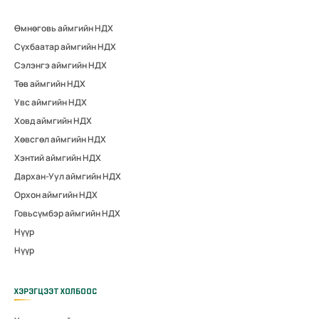
Өмнөговь аймгийн НДХ
Сүхбаатар аймгийн НДХ
Сэлэнгэ аймгийн НДХ
Төв аймгийн НДХ
Увс аймгийн НДХ
Ховд аймгийн НДХ
Хөвсгөл аймгийн НДХ
Хэнтий аймгийн НДХ
Дархан-Уул аймгийн НДХ
Орхон аймгийн НДХ
Говьсүмбэр аймгийн НДХ
Нүүр
Нүүр
ХЭРЭГЦЭЭТ ХОЛБООС