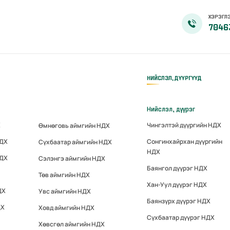
ХЭРЭГЛЭ
7046
НИЙСЛЭЛ, ДҮҮРГҮҮД
Нийслэл, дүүрэг
Х
Чингэлтэй дүүргийн НДХ
Өмнөговь аймгийн НДХ
НДХ
Сонгинхайрхан дүүргийн
Сүхбаатар аймгийн НДХ
НДХ
НДХ
Сэлэнгэ аймгийн НДХ
Баянгол дүүрэг НДХ
Төв аймгийн НДХ
Хан-Уул дүүрэг НДХ
ДХ
Увс аймгийн НДХ
Баянзүрх дүүрэг НДХ
ДХ
Ховд аймгийн НДХ
Сүхбаатар дүүрэг НДХ
Хөвсгөл аймгийн НДХ