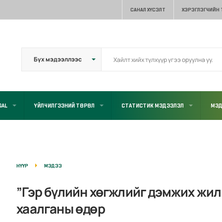
САНАЛ ХҮСЭЛТ
ХЭРЭГЛЭГЧИЙН
GAL
ҮЙЛЧИЛГЭЭНИЙ ТӨРӨЛ
СТАТИСТИК МЭДЭЭЛЭЛ
МЭД
НҮҮР
МЭДЭЭ
”Гэр бүлийн хөгжлийг дэмжих жил 
хаалганы өдөр