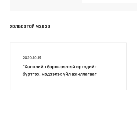
ХОЛБООТОЙ МЭДЭЭ
2020.10.19
“Хөгжлийн бэрхшээлтэй иргэдийг
бүртгэх, мэдээлэх үйл ажиллагааг
боловсронгуй болгох нь”сэдэвт
хэлэлцүүлэг зохион байгуулав