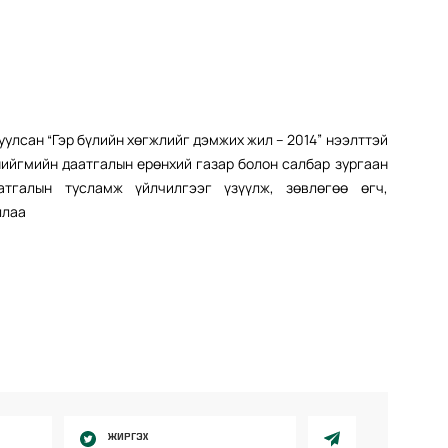
улсан “Гэр бүлийн хөгжлийг дэмжих жил – 2014” нээлттэй
 нийгмийн даатгалын ерөнхий газар болон салбар зургаан
атгалын тусламж үйлчилгээг үзүүлж, зөвлөгөө өгч,
ллаа
ЖИРГЭХ