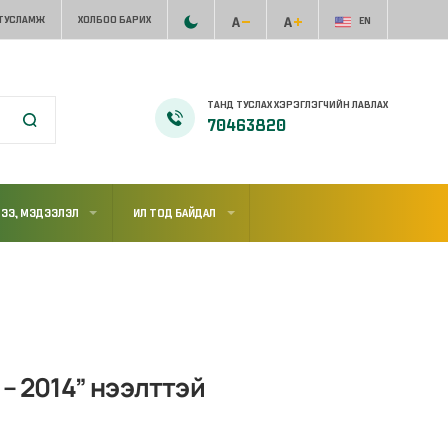
 ТУСЛАМЖ
ХОЛБОО БАРИХ
EN
ТАНД ТУСЛАХ ХЭРЭГЛЭГЧИЙН ЛАВЛАХ
70463820
ЭЭ, МЭДЭЭЛЭЛ
ИЛ ТОД БАЙДАЛ
– 2014” нээлттэй