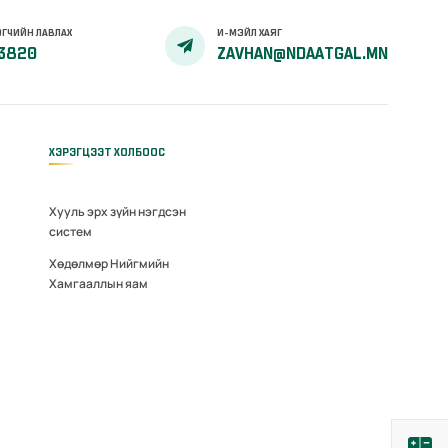
ГЧИЙН ЛАВЛАХ
И-МЭЙЛ ХАЯГ
3820
ZAVHAN@NDAATGAL.MN
ХЭРЭГЦЭЭТ ХОЛБООС
Хууль эрх зүйн нэгдсэн
систем
Хөдөлмөр Нийгмийн
Хамгааллын яам