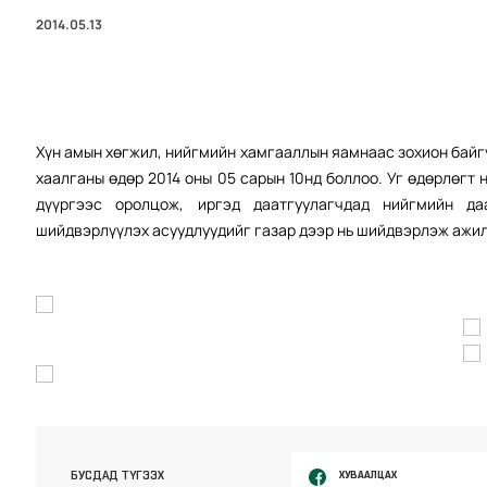
2014.05.13
Хүн амын хөгжил, нийгмийн хамгааллын яамнаас зохион байгу
хаалганы өдөр 2014 оны 05 сарын 10нд боллоо. Уг өдөрлөгт
дүүргээс оролцож, иргэд даатгуулагчдад нийгмийн да
шийдвэрлүүлэх асуудлуудийг газар дээр нь шийдвэрлэж ажи
ХУВААЛЦАХ
БУСДАД ТҮГЭЭХ