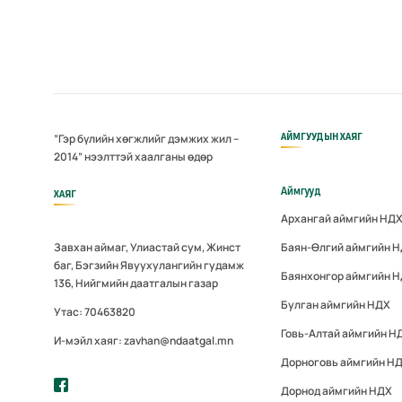
АЙМГУУДЫН ХАЯГ
”Гэр бүлийн хөгжлийг дэмжих жил –
2014” нээлттэй хаалганы өдөр
Аймгууд
ХАЯГ
Архангай аймгийн НД
Завхан аймаг, Улиастай сум, Жинст
Баян-Өлгий аймгийн 
баг, Бэгзийн Явуухулангийн гудамж
Баянхонгор аймгийн 
136, Нийгмийн даатгалын газар
Булган аймгийн НДХ
Утас: 70463820
Говь-Алтай аймгийн Н
И-мэйл хаяг: zavhan@ndaatgal.mn
Дорноговь аймгийн Н
Дорнод аймгийн НДХ