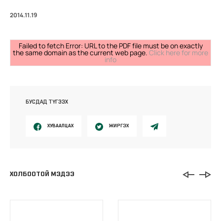
2014.11.19
Failed to fetch Error: URL to the PDF file must be on exactly
the same domain as the current web page.
Click here for more
info
БУСДАД ТҮГЭЭХ
ХУВААЛЦАХ
ЖИРГЭХ
ХОЛБООТОЙ МЭДЭЭ