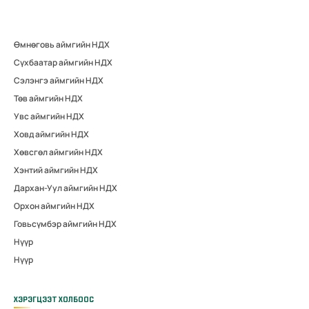
Өмнөговь аймгийн НДХ
Сүхбаатар аймгийн НДХ
Сэлэнгэ аймгийн НДХ
Төв аймгийн НДХ
Увс аймгийн НДХ
Ховд аймгийн НДХ
Хөвсгөл аймгийн НДХ
Хэнтий аймгийн НДХ
Дархан-Уул аймгийн НДХ
Орхон аймгийн НДХ
Говьсүмбэр аймгийн НДХ
Нүүр
Нүүр
ХЭРЭГЦЭЭТ ХОЛБООС