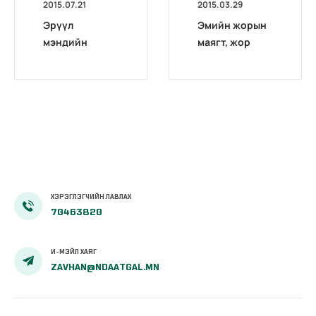
2015.07.21
2015.03.29
Эрүүл
Эмийн жорын
мэндийн
маягт, жор
даатгалын
бичилтийн
сангаас
стандарт
санхүүжүүлэх
шинээр
өндөр өртөг
батлагдлаа.
бүхий зарим
тусламж,
үйлчилгээний
жагсаалт,
журам
ХЭРЭГЛЭГЧИЙН ЛАВЛАХ
70463820
И-МЭЙЛ ХАЯГ
ZAVHAN@NDAATGAL.MN