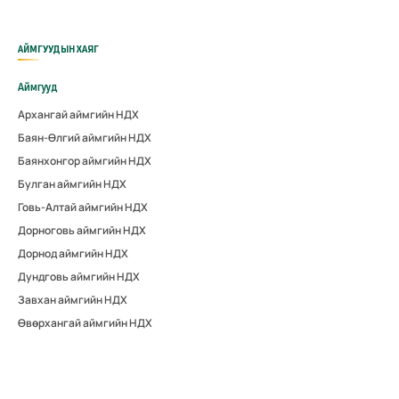
АЙМГУУДЫН ХАЯГ
Аймгууд
Архангай аймгийн НДХ
Баян-Өлгий аймгийн НДХ
Баянхонгор аймгийн НДХ
Булган аймгийн НДХ
Говь-Алтай аймгийн НДХ
Дорноговь аймгийн НДХ
Дорнод аймгийн НДХ
Дундговь аймгийн НДХ
Завхан аймгийн НДХ
Өвөрхангай аймгийн НДХ