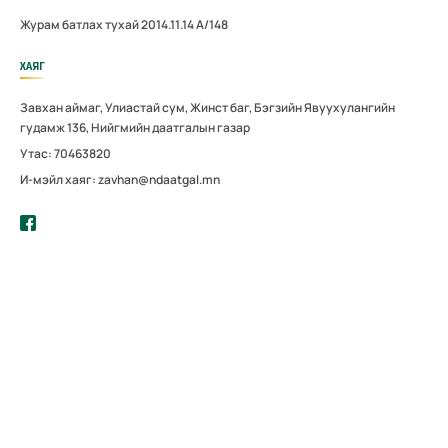
Журам батлах тухай 2014.11.14 А/148
ХАЯГ
Завхан аймаг, Улиастай сум, Жинст баг, Бэгзийн Явуухулангийн
гудамж 136, Нийгмийн даатгалын газар
Утас: 70463820
И-мэйл хаяг: zavhan@ndaatgal.mn