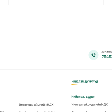
байгуулав.
ХЭРЭГЛЭ
7046
НИЙСЛЭЛ, ДҮҮРГҮҮД
Нийслэл, дүүрэг
Х
Чингэлтэй дүүргийн НДХ
Өмнөговь аймгийн НДХ