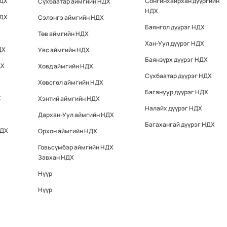
НДХ
Сонгинхайрхан дүүргийн
Сүхбаатар аймгийн НДХ
НДХ
НДХ
Сэлэнгэ аймгийн НДХ
Баянгол дүүрэг НДХ
Төв аймгийн НДХ
Хан-Уул дүүрэг НДХ
ДХ
Увс аймгийн НДХ
Баянзүрх дүүрэг НДХ
ДХ
Ховд аймгийн НДХ
Сүхбаатар дүүрэг НДХ
Хөвсгөл аймгийн НДХ
Багануур дүүрэг НДХ
Х
Хэнтий аймгийн НДХ
Налайх дүүрэг НДХ
Дархан-Уул аймгийн НДХ
Багахангай дүүрэг НДХ
НДХ
Орхон аймгийн НДХ
Говьсүмбэр аймгийн НДХ
Завхан НДХ
Нүүр
Нүүр