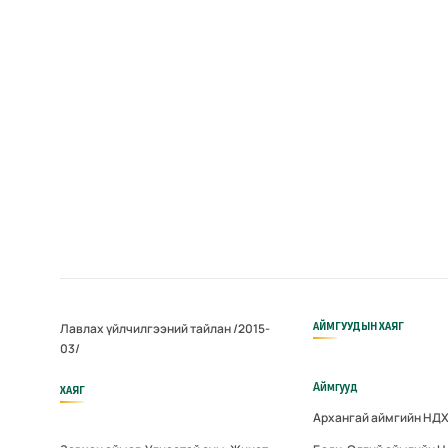
АЙМГУУДЫН ХАЯГ
Лавлах үйлчилгээний тайлан /2015-
03/
Аймгууд
ХАЯГ
Архангай аймгийн НД