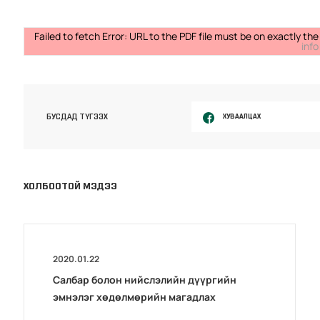
Failed to fetch Error: URL to the PDF file must be on exactly 
info
ХУВААЛЦАХ
БУСДАД ТҮГЭЭХ
ХОЛБООТОЙ МЭДЭЭ
2020.01.22
Салбар болон нийслэлийн дүүргийн
эмнэлэг хөдөлмөрийн магадлах
комиссын тайлангийн хурал зохион