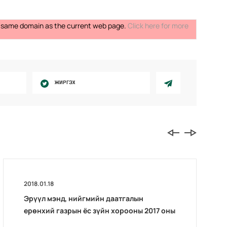
the same domain as the current web page.
Click here for more
ЖИРГЭХ
2018.01.18
Эрүүл мэнд, нийгмийн даатгалын
ерөнхий газрын ёс зүйн хорооны 2017 оны
тайлан