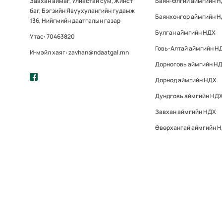
Завхан аймаг, Улиастай сум, Жинст
Баян-Өлгий аймгийн 
баг, Бэгзийн Явуухулангийн гудамж
Баянхонгор аймгийн 
136, Нийгмийн даатгалын газар
Булган аймгийн НДХ
Утас: 70463820
Говь-Алтай аймгийн Н
И-мэйл хаяг: zavhan@ndaatgal.mn
Дорноговь аймгийн Н
Дорнод аймгийн НДХ
Дундговь аймгийн НД
Завхан аймгийн НДХ
Өвөрхангай аймгийн 