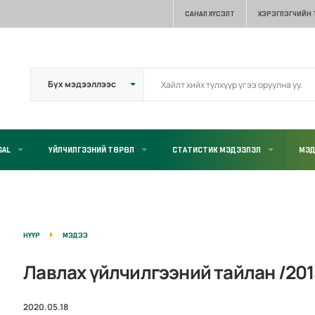
САНАЛ ХҮСЭЛТ
ХЭРЭГЛЭГЧИЙН
GAL
ҮЙЛЧИЛГЭЭНИЙ ТӨРӨЛ
СТАТИСТИК МЭДЭЭЛЭЛ
МЭД
НҮҮР
МЭДЭЭ
Лавлах үйлчилгээний тайлан /201
2020.05.18