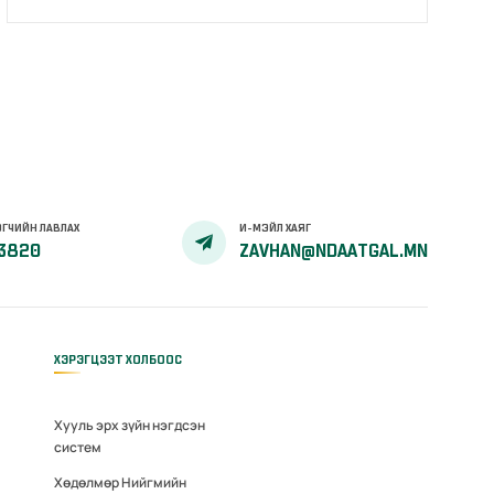
ГЧИЙН ЛАВЛАХ
И-МЭЙЛ ХАЯГ
3820
ZAVHAN@NDAATGAL.MN
ХЭРЭГЦЭЭТ ХОЛБООС
Хууль эрх зүйн нэгдсэн
систем
Хөдөлмөр Нийгмийн