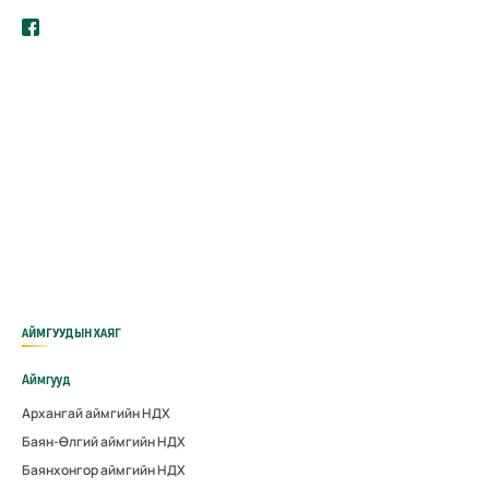
АЙМГУУДЫН ХАЯГ
Аймгууд
Архангай аймгийн НДХ
Баян-Өлгий аймгийн НДХ
Баянхонгор аймгийн НДХ