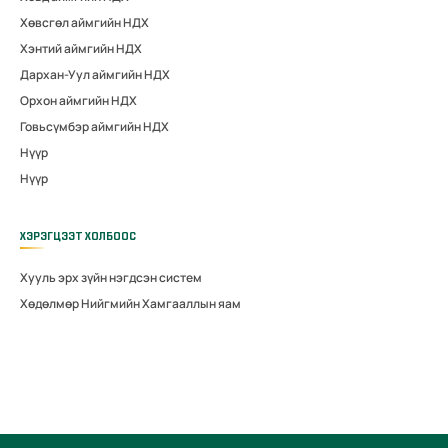
Хөвсгөл аймгийн НДХ
Хэнтий аймгийн НДХ
Дархан-Уул аймгийн НДХ
Орхон аймгийн НДХ
Говьсүмбэр аймгийн НДХ
Нүүр
Нүүр
ХЭРЭГЦЭЭТ ХОЛБООС
Хууль эрх зүйн нэгдсэн систем
Хөдөлмөр Нийгмийн Хамгааллын яам