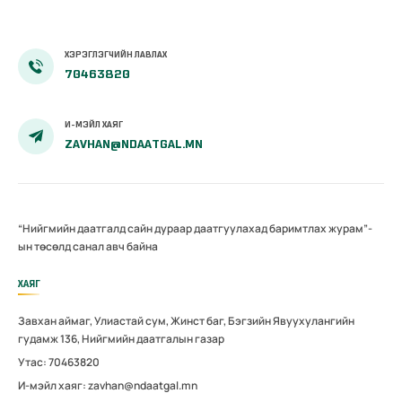
ХЭРЭГЛЭГЧИЙН ЛАВЛАХ
70463820
И-МЭЙЛ ХАЯГ
ZAVHAN@NDAATGAL.MN
“Нийгмийн даатгалд сайн дураар даатгуулахад баримтлах журам”-
ын төсөлд санал авч байна
ХАЯГ
Завхан аймаг, Улиастай сум, Жинст баг, Бэгзийн Явуухулангийн
гудамж 136, Нийгмийн даатгалын газар
Утас: 70463820
И-мэйл хаяг: zavhan@ndaatgal.mn