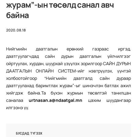
журам”-ын төсөлд санал авч
байна
2020.08.18
Нийгмийн даатгалын ерөнхий газраас иргэд,
даатгуулагчдад сайн дурын даатгалын үйлчилгээг
ойртуулах, хурдан, шуурхай үзүүлэх зорилгоор САЙН ДУРЫН
ДААТГАЛЫН ОНЛАЙН СИСТЕМ-ийг нэвтрүүлэх, үүнтэй
холбоотойгоор “Нийгмийн даатгалд сайн дураар
даатгуулахад баримтлах журам”-ыг шинэчлэн батлах ажил
хийгдэж байна.Та бүхэн журмын төсөлтэй танилцан
саналаа
urtnasan.a@ndaatgal.mn
цахим шуудангаар
илгээнэ үү.
БУСДАД ТҮГЭЭХ