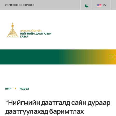
2026 ОНЫ 08 САРЫН 9
EN
НҮҮР
МЭДЭЭ
“Нийгмийн даатгалд сайн дураар
даатгуулахад баримтлах