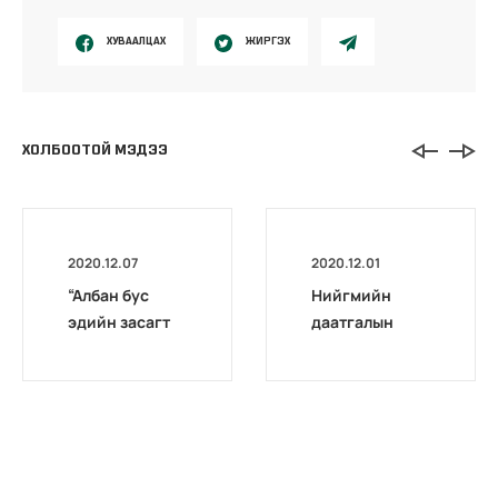
ХУВААЛЦАХ
ЖИРГЭХ
ХОЛБООТОЙ МЭДЭЭ
2020.12.07
2020.12.01
“Албан бус
Нийгмийн
эдийн засагт
даатгалын
ажиллагсадыг
хэлтсүүдийн
нийгмийн
шуудангийн
даатгалд
хаяг
хамруулах нь”
хэлэлцүүлэг
боллоо