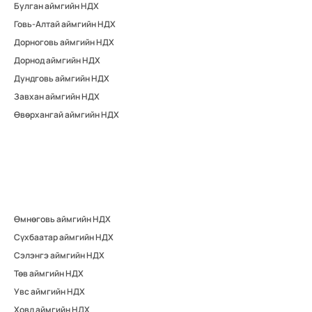
Булган аймгийн НДХ
Говь-Алтай аймгийн НДХ
Дорноговь аймгийн НДХ
Дорнод аймгийн НДХ
Дундговь аймгийн НДХ
Завхан аймгийн НДХ
Өвөрхангай аймгийн НДХ
Өмнөговь аймгийн НДХ
Сүхбаатар аймгийн НДХ
Сэлэнгэ аймгийн НДХ
Төв аймгийн НДХ
Увс аймгийн НДХ
Ховд аймгийн НДХ