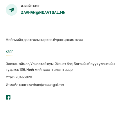
И-МЭЙЛ ХАЯГ
ZAVHAN@NDAATGAL.MN
Нийгмийн даатгалын архив бүрэн цахимжлаа
ХАЯГ
Завхан аймаг, Улиастай сум, Жинст баг, Бэгзийн Явуухулангийн
гудамж 136, Нийгмийн даатгалын газар
Утас: 70463820
И-мэйл хаяг: zavhan@ndaatgal.mn