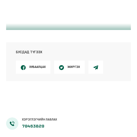
БУСДАД ТҮГЭЭХ
ХУВААЛЦАХ
ЖИРГЭХ
ХЭРЭГЛЭГЧИЙН ЛАВЛАХ
70463820