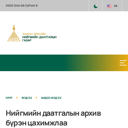
2026 ОНЫ 08 САРЫН 8
EN
НҮҮР
МЭДЭЭ
ВИДЕО МЭДЭЭ
Нийгмийн даатгалын архив
бүрэн цахимжлаа