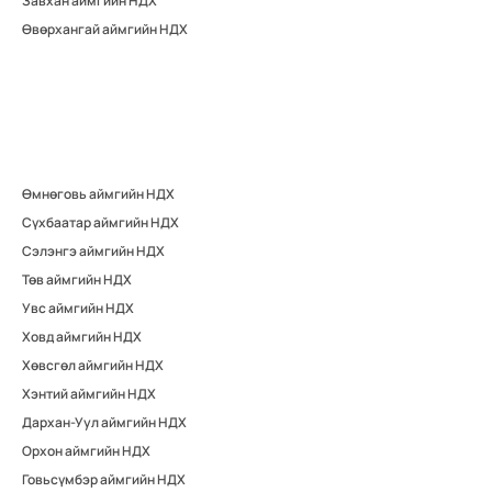
Завхан аймгийн НДХ
Өвөрхангай аймгийн НДХ
Өмнөговь аймгийн НДХ
Сүхбаатар аймгийн НДХ
Сэлэнгэ аймгийн НДХ
Төв аймгийн НДХ
Увс аймгийн НДХ
Ховд аймгийн НДХ
Хөвсгөл аймгийн НДХ
Хэнтий аймгийн НДХ
Дархан-Уул аймгийн НДХ
Орхон аймгийн НДХ
Говьсүмбэр аймгийн НДХ