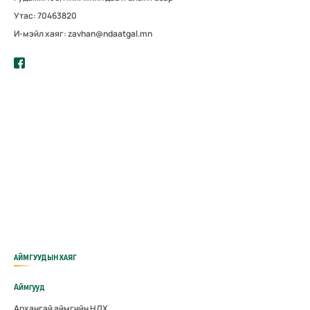
Утас: 70463820
И-мэйл хаяг: zavhan@ndaatgal.mn
АЙМГУУДЫН ХАЯГ
Аймгууд
Архангай аймгийн НДХ