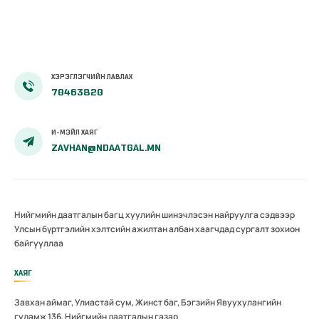
ХЭРЭГЛЭГЧИЙН ЛАВЛАХ
70463820
И-МЭЙЛ ХАЯГ
ZAVHAN@NDAATGAL.MN
Нийгмийн даатгалын багц хуулийн шинэчлэсэн найруулга сэдвээр
Улсын бүртгэлийн хэлтсийн ажилтан албан хаагчдад сургалт зохион
байгууллаа
ХАЯГ
Завхан аймаг, Улиастай сум, Жинст баг, Бэгзийн Явуухулангийн
гудамж 136, Нийгмийн даатгалын газар