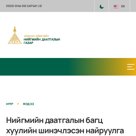
2026 ОНЫ 08 САРЫН 10
EN
НҮҮР
МЭДЭЭ
Нийгмийн даатгалын багц
хуулийн шинэчлэсэн найруулга