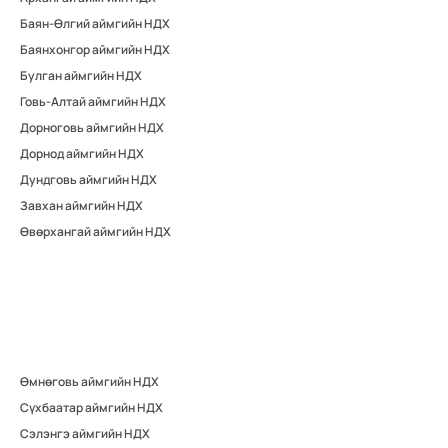
Баян-Өлгий аймгийн НДХ
Баянхонгор аймгийн НДХ
Булган аймгийн НДХ
Говь-Алтай аймгийн НДХ
Дорноговь аймгийн НДХ
Дорнод аймгийн НДХ
Дундговь аймгийн НДХ
Завхан аймгийн НДХ
Өвөрхангай аймгийн НДХ
Өмнөговь аймгийн НДХ
Сүхбаатар аймгийн НДХ
Сэлэнгэ аймгийн НДХ