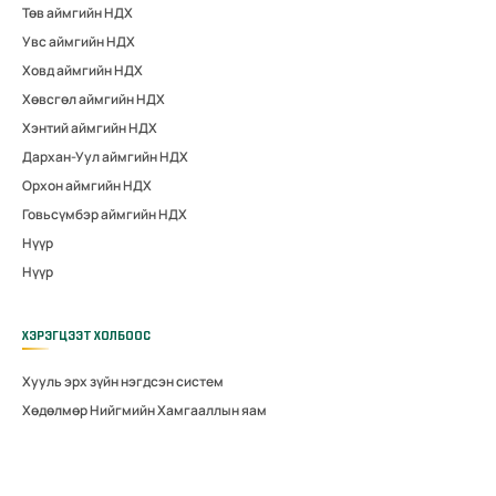
Төв аймгийн НДХ
Увс аймгийн НДХ
Ховд аймгийн НДХ
Хөвсгөл аймгийн НДХ
Хэнтий аймгийн НДХ
Дархан-Уул аймгийн НДХ
Орхон аймгийн НДХ
Говьсүмбэр аймгийн НДХ
Нүүр
Нүүр
ХЭРЭГЦЭЭТ ХОЛБООС
Хууль эрх зүйн нэгдсэн систем
Хөдөлмөр Нийгмийн Хамгааллын яам