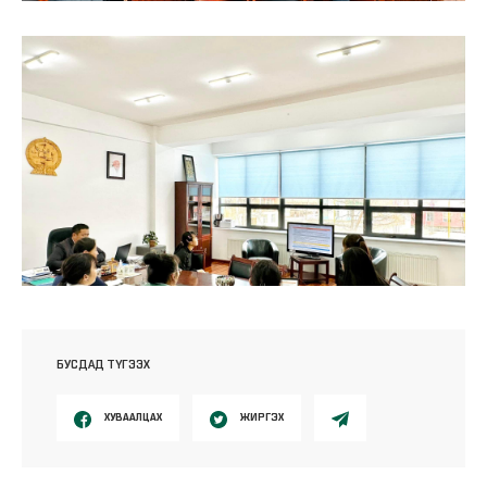
БУСДАД ТҮГЭЭХ
ХУВААЛЦАХ
ЖИРГЭХ