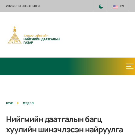
2026 ОНЫ 08 САРЫН 9
EN
НҮҮР
МЭДЭЭ
Нийгмийн даатгалын багц
хуулийн шинэчлэсэн найруулга