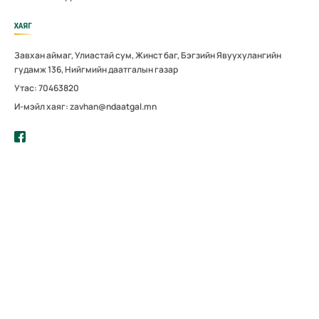
ХАЯГ
Завхан аймаг, Улиастай сум, Жинст баг, Бэгзийн Явуухулангийн
гудамж 136, Нийгмийн даатгалын газар
Утас: 70463820
И-мэйл хаяг: zavhan@ndaatgal.mn