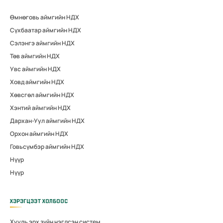
Өмнөговь аймгийн НДХ
Сүхбаатар аймгийн НДХ
Сэлэнгэ аймгийн НДХ
Төв аймгийн НДХ
Увс аймгийн НДХ
Ховд аймгийн НДХ
Хөвсгөл аймгийн НДХ
Хэнтий аймгийн НДХ
Дархан-Уул аймгийн НДХ
Орхон аймгийн НДХ
Говьсүмбэр аймгийн НДХ
Нүүр
Нүүр
ХЭРЭГЦЭЭТ ХОЛБООС
Хууль эрх зүйн нэгдсэн систем