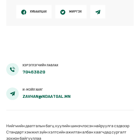
ХУВААЛЦАХ
ЖИРГЭХ
ХЭРЭГЛЭГЧИЙН ЛАВЛАХ
70463820
И-МЭЙЛ ХАЯГ
ZAVHAN@NDAATGAL.MN
Нийгмийн даатгалын багц хуулийн шинэчлэсэн найруулга сэдвээр
Стандарт хэмжил зүйн хэлтсийн ажилтан албан хаагчдад сургалт
зохион байгууллаа