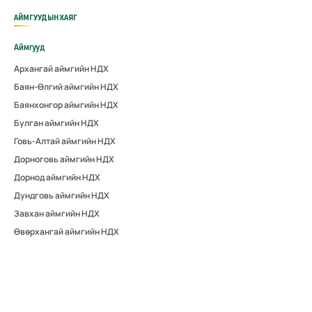
АЙМГУУДЫН ХАЯГ
Аймгууд
Архангай аймгийн НДХ
Баян-Өлгий аймгийн НДХ
Баянхонгор аймгийн НДХ
Булган аймгийн НДХ
Говь-Алтай аймгийн НДХ
Дорноговь аймгийн НДХ
Дорнод аймгийн НДХ
Дундговь аймгийн НДХ
Завхан аймгийн НДХ
Өвөрхангай аймгийн НДХ