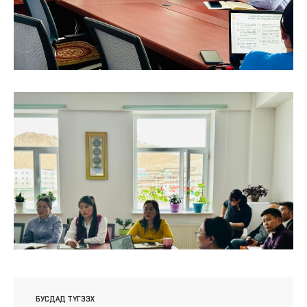
БУСДАД ТҮГЭЭХ