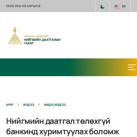
2026 ОНЫ 08 САРЫН 8
EN
НҮҮР
МЭДЭЭ
ВИДЕО МЭДЭЭ
Нийгмийн даатгал төлөхгүй
банкинд хуримтуулах боломж