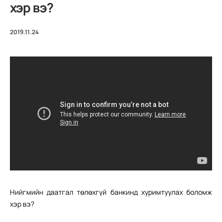
хэр вэ?
2019.11.24
Нийгмийн даатгал төлөхгүй банкинд хуримтуулах боломж
хэр вэ?