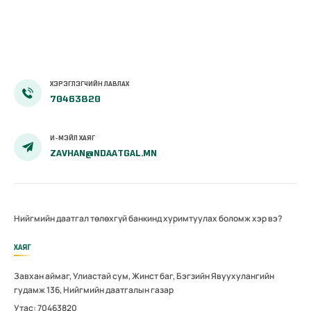
лавлаарай
ХЭРЭГЛЭГЧИЙН ЛАВЛАХ
70463820
И-МЭЙЛ ХАЯГ
ZAVHAN@NDAATGAL.MN
Нийгмийн даатгал төлөхгүй банкинд хуримтуулах боломж хэр вэ?
ХАЯГ
Завхан аймаг, Улиастай сум, Жинст баг, Бэгзийн Явуухулангийн
гудамж 136, Нийгмийн даатгалын газар
Утас: 70463820