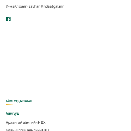
И-мэйл хаяг: zavhan@ndaatgal.mn
АЙМГУУДЫН ХАЯГ
Аймгууд
Архангай аймгийн НДХ
Баян-Өлгий аймгийн НДХ