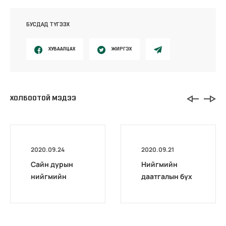
БУСДАД ТҮГЭЭХ
ХУВААЛЦАХ
ЖИРГЭХ
ХОЛБООТОЙ МЭДЭЭ
2020.09.24
2020.09.21
Сайн дурын
Нийгмийн
нийгмийн
даатгалын бүх
даатгалд гар
төрлийн
утаснаасаа
мэдээллийг
хамрагдаарай
7777-1289
утсаар