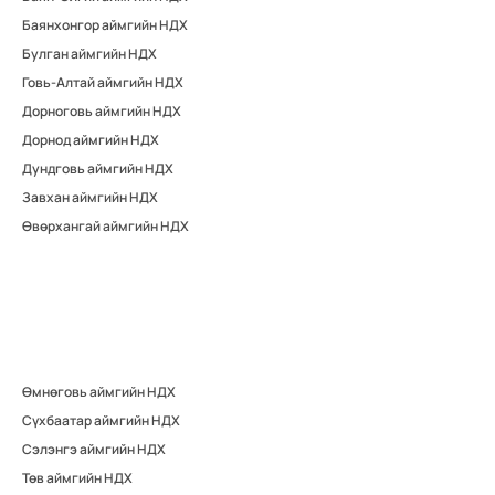
Баянхонгор аймгийн НДХ
Булган аймгийн НДХ
Говь-Алтай аймгийн НДХ
Дорноговь аймгийн НДХ
Дорнод аймгийн НДХ
Дундговь аймгийн НДХ
Завхан аймгийн НДХ
Өвөрхангай аймгийн НДХ
Өмнөговь аймгийн НДХ
Сүхбаатар аймгийн НДХ
Сэлэнгэ аймгийн НДХ
Төв аймгийн НДХ