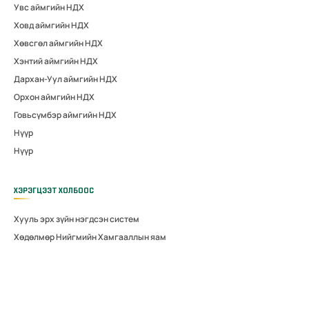
Увс аймгийн НДХ
Ховд аймгийн НДХ
Хөвсгөл аймгийн НДХ
Хэнтий аймгийн НДХ
Дархан-Уул аймгийн НДХ
Орхон аймгийн НДХ
Говьсүмбэр аймгийн НДХ
Нүүр
Нүүр
ХЭРЭГЦЭЭТ ХОЛБООС
Хууль эрх зүйн нэгдсэн систем
Хөдөлмөр Нийгмийн Хамгааллын яам