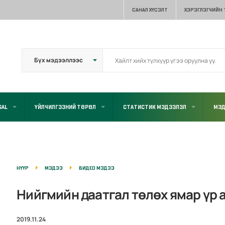
САНАЛ ХҮСЭЛТ
ХЭРЭГЛЭГЧИЙН
GAL
ҮЙЛЧИЛГЭЭНИЙ ТӨРӨЛ
СТАТИСТИК МЭДЭЭЛЭЛ
МЭД
НҮҮР
МЭДЭЭ
ВИДЕО МЭДЭЭ
Нийгмийн даатгал төлөх ямар үр 
2019.11.24