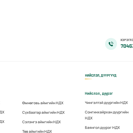
ХЭРЭГЛЭ
7046
НИЙСЛЭЛ, ДҮҮРГҮҮД
Нийслэл, дүүрэг
Х
Чингэлтэй дүүргийн НДХ
Өмнөговь аймгийн НДХ
НДХ
Сонгинхайрхан дүүргийн
Сүхбаатар аймгийн НДХ
НДХ
НДХ
Сэлэнгэ аймгийн НДХ
Баянгол дүүрэг НДХ
Төв аймгийн НДХ