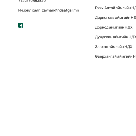
Утас: 70463820
Говь-Алтай аймгийн Н
И-мэйл хаяг: zavhan@ndaatgal.mn
Дорноговь аймгийн Н
Дорнод аймгийн НДХ
Дундговь аймгийн НД
Завхан аймгийн НДХ
Өвөрхангай аймгийн 