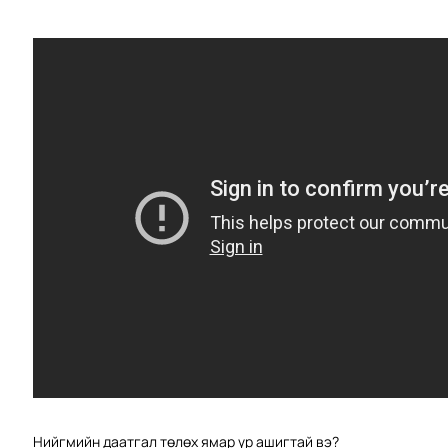
Нийгмийн даатгал төлөх ямар үр ашигтай вэ?