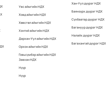
Хан-Уул дүүрэг НДХ
ДХ
Увс аймгийн НДХ
Баянзүрх дүүрэг НДХ
ДХ
Ховд аймгийн НДХ
Сүхбаатар дүүрэг НДХ
Хөвсгөл аймгийн НДХ
Багануур дүүрэг НДХ
Х
Хэнтий аймгийн НДХ
Налайх дүүрэг НДХ
Дархан-Уул аймгийн НДХ
Багахангай дүүрэг НДХ
НДХ
Орхон аймгийн НДХ
Говьсүмбэр аймгийн НДХ
Завхан НДХ
Нүүр
Нүүр