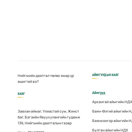
АЙМГУУДЫН ХАЯГ
Нийгмийн даатгал төлөх ямар үр
ашигтай вэ?
Аймгууд
ХАЯГ
Архангай аймгийн НД
Завхан аймаг, Улиастай сум, Жинст
Баян-Өлгий аймгийн 
баг, Бэгзийн Явуухулангийн гудамж
Баянхонгор аймгийн 
136, Нийгмийн даатгалын газар
Булган аймгийн НДХ