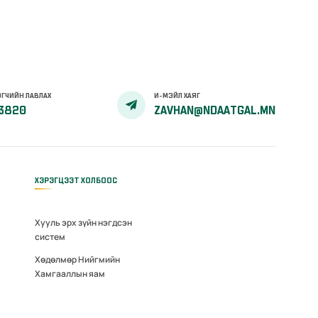
ГЧИЙН ЛАВЛАХ
И-МЭЙЛ ХАЯГ
3820
ZAVHAN@NDAATGAL.MN
ХЭРЭГЦЭЭТ ХОЛБООС
Хууль эрх зүйн нэгдсэн
систем
Хөдөлмөр Нийгмийн
Хамгааллын яам