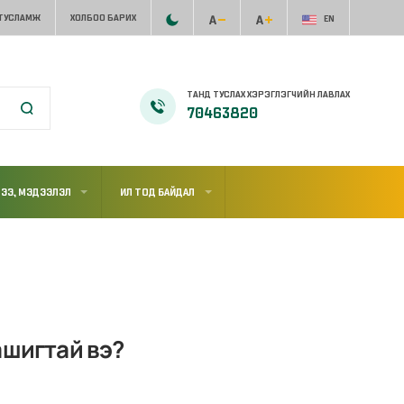
 ТУСЛАМЖ
ХОЛБОО БАРИХ
EN
ТАНД ТУСЛАХ ХЭРЭГЛЭГЧИЙН ЛАВЛАХ
70463820
ЭЭ, МЭДЭЭЛЭЛ
ИЛ ТОД БАЙДАЛ
ашигтай вэ?