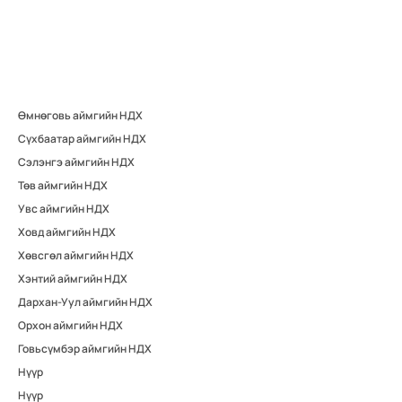
Өмнөговь аймгийн НДХ
Сүхбаатар аймгийн НДХ
Сэлэнгэ аймгийн НДХ
Төв аймгийн НДХ
Увс аймгийн НДХ
Ховд аймгийн НДХ
Хөвсгөл аймгийн НДХ
Хэнтий аймгийн НДХ
Дархан-Уул аймгийн НДХ
Орхон аймгийн НДХ
Говьсүмбэр аймгийн НДХ
Нүүр
Нүүр