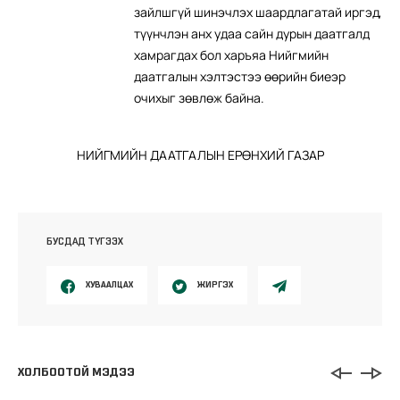
зайлшгүй шинэчлэх шаардлагатай иргэд,
түүнчлэн анх удаа сайн дурын даатгалд
хамрагдах бол харъяа Нийгмийн
даатгалын хэлтэстээ өөрийн биеэр
очихыг зөвлөж байна.
НИЙГМИЙН ДААТГАЛЫН ЕРӨНХИЙ ГАЗАР
БУСДАД ТҮГЭЭХ
ХУВААЛЦАХ
ЖИРГЭХ
ХОЛБООТОЙ МЭДЭЭ