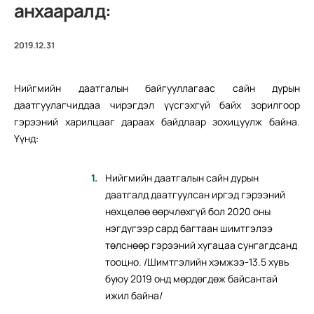
анхааралд:
2019.12.31
Нийгмийн даатгалын байгууллагаас сайн дурын
даатгуулагчиддаа чирэгдэл үүсгэхгүй байх зорилгоор
гэрээний харилцааг дараах байдлаар зохицуулж байна.
Үүнд:
Нийгмийн даатгалын сайн дурын
даатгалд даатгуулсан иргэд гэрээний
нөхцөлөө өөрчлөхгүй бол 2020 оны
нэгдүгээр сард багтаан шимтгэлээ
төлснөөр гэрээний хугацаа сунгагдсанд
тооцно. /Шимтгэлийн хэмжээ-13.5 хувь
буюу 2019 онд мөрдөгдөж байсантай
ижил байна/