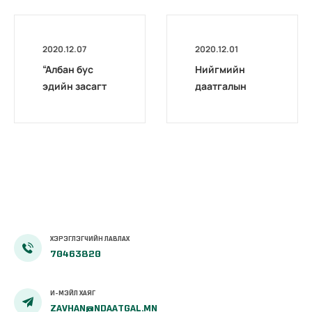
2020.12.07
2020.12.01
“Албан бус
Нийгмийн
эдийн засагт
даатгалын
ажиллагсадыг
хэлтсүүдийн
нийгмийн
шуудангийн
даатгалд
хаяг
хамруулах нь”
хэлэлцүүлэг
боллоо
ХЭРЭГЛЭГЧИЙН ЛАВЛАХ
70463820
И-МЭЙЛ ХАЯГ
ZAVHAN@NDAATGAL.MN