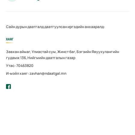
Сайн дурын даатгалд даатгуулсан иргэдийн анхааралд:
ХАЯГ
Завхан аймаг, Улиастай сум, Жинст баг, Бэгзийн Явуухулангийн
гудамж 136, Нийгмийн даатгалын газар
Утас: 70463820
И-мэйл хаяг: zavhan@ndaatgal.mn