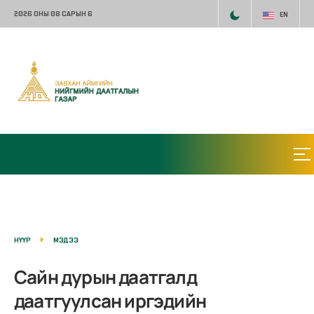
2026 ОНЫ 08 САРЫН 6
EN
НҮҮР
МЭДЭЭ
Сайн дурын даатгалд
даатгуулсан иргэдийн