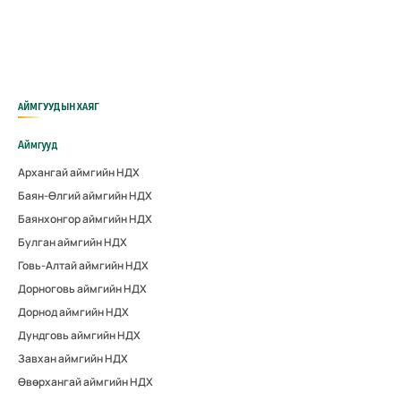
АЙМГУУДЫН ХАЯГ
Аймгууд
Архангай аймгийн НДХ
Баян-Өлгий аймгийн НДХ
Баянхонгор аймгийн НДХ
Булган аймгийн НДХ
Говь-Алтай аймгийн НДХ
Дорноговь аймгийн НДХ
Дорнод аймгийн НДХ
Дундговь аймгийн НДХ
Завхан аймгийн НДХ
Өвөрхангай аймгийн НДХ