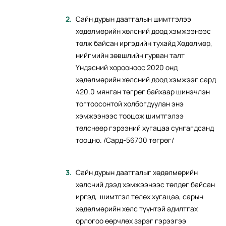
Сайн дурын даатгалын шимтгэлээ
хөдөлмөрийн хөлсний доод хэмжээнээс
төлж байсан иргэдийн тухайд Хөдөлмөр,
нийгмийн зөвшлийн гурван талт
Үндэсний хорооноос 2020 онд
хөдөлмөрийн хөлсний доод хэмжээг сард
420.0 мянган төгрөг байхаар шинэчлэн
тогтоосонтой холбогдуулан энэ
хэмжээнээс тооцож шимтгэлээ
төлснөөр гэрээний хугацаа сунгагдсанд
тооцно. /Сард-56700 төгрөг/
Сайн дурын даатгалыг хөдөлмөрийн
хөлсний дээд хэмжээнээс төлдөг байсан
иргэд, шимтгэл төлөх хугацаа, сарын
хөдөлмөрийн хөлс түүнтэй адилтгах
орлогоо өөрчлөх зэрэг гэрээгээ