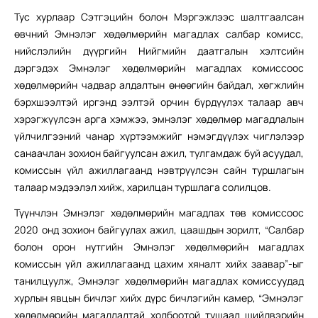
Тус хурлаар Сэтгэцийн болон Мэргэжлээс шалтгаалсан
өвчний Эмнэлэг хөдөлмөрийн магадлах салбар комисс,
нийслэлийн дүүргийн Нийгмийн даатгалын хэлтсийн
дэргэдэх Эмнэлэг хөдөлмөрийн магадлах комиссоос
хөдөлмөрийн чадвар алдалтын өнөөгийн байдал, хөгжлийн
бэрхшээлтэй иргэнд ээлтэй орчин бүрдүүлэх талаар авч
хэрэгжүүлсэн арга хэмжээ, эмнэлэг хөдөлмөр магадлалын
үйлчилгээний чанар хүртээмжийг нэмэгдүүлэх чиглэлээр
санаачлан зохион байгуулсан ажил, тулгамдаж буй асуудал,
комиссын үйл ажиллагаанд нэвтрүүлсэн сайн туршлагын
талаар мэдээлэл хийж, харилцан туршлага солилцов.
Түүнчлэн Эмнэлэг хөдөлмөрийн магадлах төв комиссоос
2020 онд зохион байгуулах ажил, цаашдын зорилт, “Салбар
болон орон нутгийн Эмнэлэг хөдөлмөрийн магадлах
комиссын үйл ажиллагаанд цахим хяналт хийх заавар”-ыг
танилцуулж, Эмнэлэг хөдөлмөрийн магадлах комиссуудад
хурлын явцын бичлэг хийх дүрс бичлэгийн камер, “Эмнэлэг
хөдөлмөрийн магадлалтай холбоотой тушаал шийдвэрийн