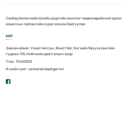
Салбар болон нийслэлийн дүүргийн эмнэлэг хөдөлмөрийн магадлах
комиссын тайлангийн хурал зохион байгуулав.
ХАЯГ
Завхан аймаг, Улиастай сум, Жинст баг, Бэгзийн Явуухулангийн
гудамж 136, Нийгмийн даатгалын газар
Утас: 70463820
И-мэйл хаяг: zavhan@ndaatgal.mn