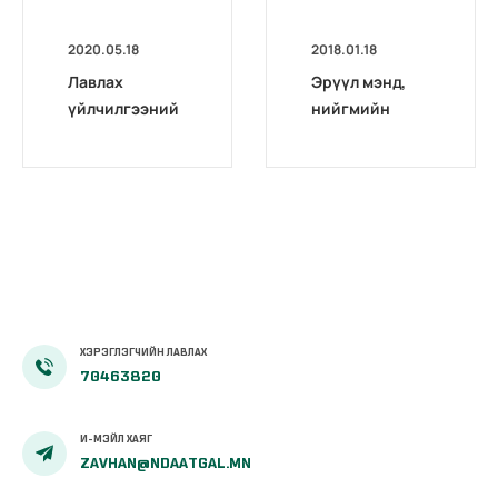
2020.05.18
2018.01.18
Лавлах
Эрүүл мэнд,
үйлчилгээний
нийгмийн
тайлан /2015-
даатгалын
03/
ерөнхий
газрын ёс зүйн
хорооны 2017
оны тайлан
ХЭРЭГЛЭГЧИЙН ЛАВЛАХ
70463820
И-МЭЙЛ ХАЯГ
ZAVHAN@NDAATGAL.MN