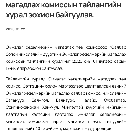
магадлах комиссын тайлангийн
хурал зохион байгуулав.
2020.01.22
Эмнэлэг хөдөлмөрийн магадлах төв комиссоос “Салбар
болон нийслэлийн дүүргийн Эмнэлэг хөдөлмөрийн магадлах
комиссын тайлангийн хурал”-ыг 2020 оны 01 дүгээр сарын
17-ны өдөр зохион байгуулав.
Тайлангийн хуралд Эмнэлэг хөдөлмөрийн магадлах төв
комисс, Сэтгэцийн болон Мэргэжлээс шалтгаалсан өвчний
Эмнэлэг хөдөлмөрийн магадлах салбар комисс, нийслэлийн
Багануур, Баянгол, Баянзүрх, Налайх, Сүхбаатар,
Сонгинохайрхан, Хан-Уул, Чингэлтэй дүүргийн Нийгмийн
даатгалын хэлтсийн дэргэдэх Эмнэлэг хөдөлмөрийн
магадлах комиссын дарга, магадлагч эмч, гишүүдийн
төлөөлөл нийт 40 гаруй эмч, мэргэжилтнүүд оролцов.