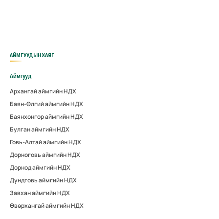
АЙМГУУДЫН ХАЯГ
Аймгууд
Архангай аймгийн НДХ
Баян-Өлгий аймгийн НДХ
Баянхонгор аймгийн НДХ
Булган аймгийн НДХ
Говь-Алтай аймгийн НДХ
Дорноговь аймгийн НДХ
Дорнод аймгийн НДХ
Дундговь аймгийн НДХ
Завхан аймгийн НДХ
Өвөрхангай аймгийн НДХ