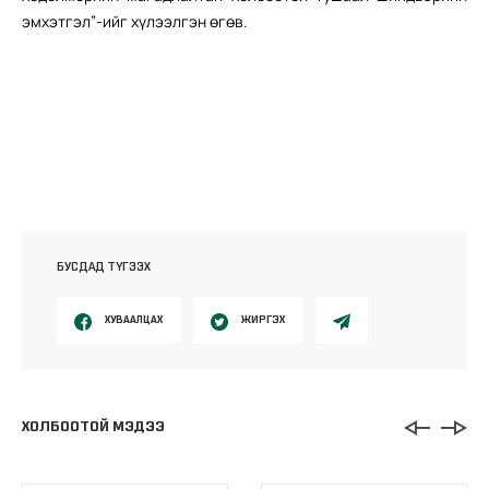
эмхэтгэл”-ийг хүлээлгэн өгөв.
БУСДАД ТҮГЭЭХ
ХУВААЛЦАХ
ЖИРГЭХ
ХОЛБООТОЙ МЭДЭЭ