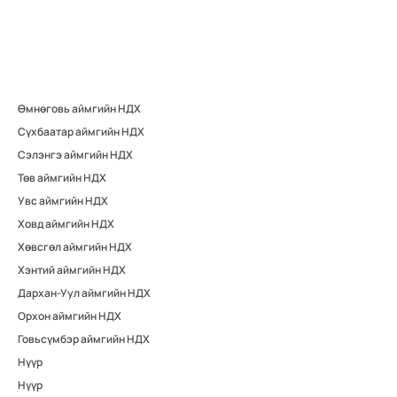
Өмнөговь аймгийн НДХ
Сүхбаатар аймгийн НДХ
Сэлэнгэ аймгийн НДХ
Төв аймгийн НДХ
Увс аймгийн НДХ
Ховд аймгийн НДХ
Хөвсгөл аймгийн НДХ
Хэнтий аймгийн НДХ
Дархан-Уул аймгийн НДХ
Орхон аймгийн НДХ
Говьсүмбэр аймгийн НДХ
Нүүр
Нүүр