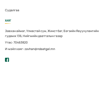
Судалгаа
ХАЯГ
Завхан аймаг, Улиастай сум, Жинст баг, Бэгзийн Явуухулангийн
гудамж 136, Нийгмийн даатгалын газар
Утас: 70463820
И-мэйл хаяг: zavhan@ndaatgal.mn