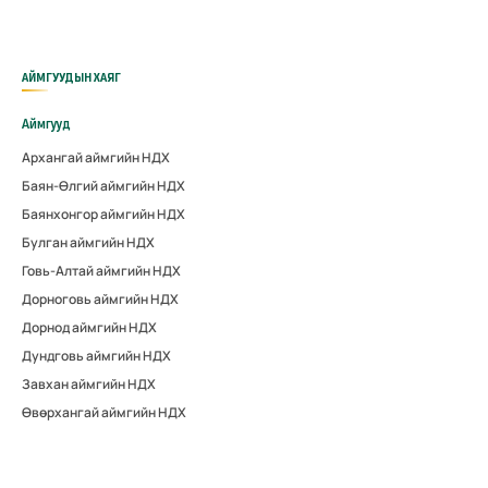
АЙМГУУДЫН ХАЯГ
Аймгууд
Архангай аймгийн НДХ
Баян-Өлгий аймгийн НДХ
Баянхонгор аймгийн НДХ
Булган аймгийн НДХ
Говь-Алтай аймгийн НДХ
Дорноговь аймгийн НДХ
Дорнод аймгийн НДХ
Дундговь аймгийн НДХ
Завхан аймгийн НДХ
Өвөрхангай аймгийн НДХ