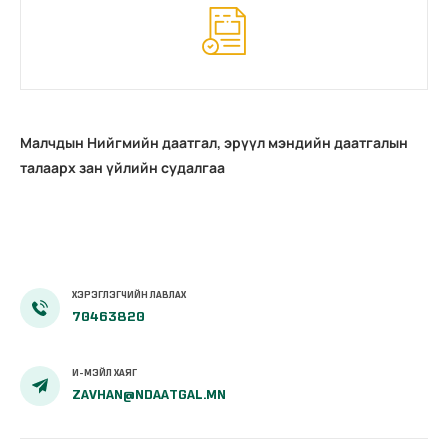
Малчдын Нийгмийн даатгал, эрүүл мэндийн даатгалын
талаарх зан үйлийн судалгаа
ХЭРЭГЛЭГЧИЙН ЛАВЛАХ
70463820
И-МЭЙЛ ХАЯГ
ZAVHAN@NDAATGAL.MN