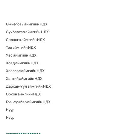
Өмнөговь аймгийн НДХ
Сүхбаатар аймгийн НДХ
Сэлэнгэ аймгийн НДХ
Төв аймгийн НДХ
Увс аймгийн НДХ
Ховд аймгийн НДХ
Хөвсгөл аймгийн НДХ
Хэнтий аймгийн НДХ
Дархан-Уул аймгийн НДХ
Орхон аймгийн НДХ
Говьсүмбэр аймгийн НДХ
Нүүр
Нүүр