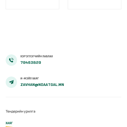
ХЭРЭГЛЭГЧИЙН ЛАВЛАХ
70463820
И-МЭЙЛ ХАЯГ
ZAVHAN@NDAATGAL.MN
Тендерийн урилга
ХАЯГ