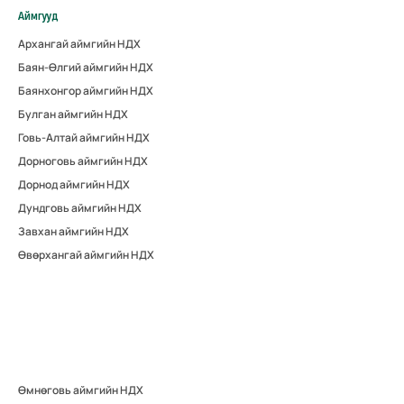
Аймгууд
Архангай аймгийн НДХ
Баян-Өлгий аймгийн НДХ
Баянхонгор аймгийн НДХ
Булган аймгийн НДХ
Говь-Алтай аймгийн НДХ
Дорноговь аймгийн НДХ
Дорнод аймгийн НДХ
Дундговь аймгийн НДХ
Завхан аймгийн НДХ
Өвөрхангай аймгийн НДХ
Өмнөговь аймгийн НДХ