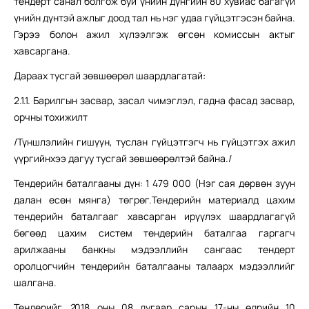
тендерт санал болгож буй үнийн дүнгийн 80 хувиас багагүй
үнийн дүнтэй ажлыг доод тал нь нэг удаа гүйцэтгэсэн байна.
Гэрээ болон ажил хүлээлгэж өгсөн комиссын актыг
хавсаргана.
Дараах тусгай зөвшөөрөл шаардлагатай:
2.1.1. Барилгын засвар, засал чимэглэл, гадна фасад засвар,
орчны тохижилт
/Түншлэлийн гишүүн, туслан гүйцэтгэгч нь гүйцэтгэх ажил
үүргийнхээ дагуу тусгай зөвшөөрөлтэй байна./
Тендерийн баталгааны дүн: 1 479 000 (Нэг сая дөрвөн зуун
далан есөн мянга) төгрөг.Тендерийн материалд цахим
тендерийн баталгааг хавсарган ирүүлэх шаардлагагүй
бөгөөд цахим систем тендерийн баталгаа гаргагч
арилжааны банкны мэдээллийн сангаас тендерт
оролцогчийн тендерийн баталгааны талаарх мэдээллийг
шалгана.
Тендерийг
2
018 оны 08 дугаар сарын 17-ны өдрийн 10