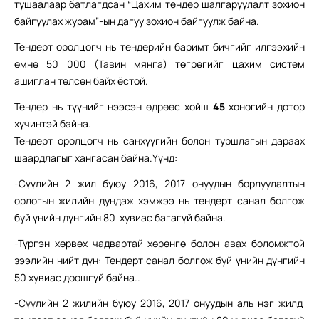
тушаалаар батлагдсан “Цахим тендер шалгаруулалт зохион
байгуулах журам”-ын дагуу зохион байгуулж байна.
Тендерт оролцогч нь тендерийн баримт бичгийг илгээхийн
өмнө 50 000 (Тавин мянга) төгрөгийг цахим систем
ашиглан төлсөн байх ёстой.
Тендер нь түүнийг нээсэн өдрөөс хойш
45
хоногийн дотор
хүчинтэй байна.
Тендерт оролцогч нь санхүүгийн болон туршлагын дараах
шаардлагыг хангасан байна.Үүнд:
-Сүүлийн 2 жил буюу 2016, 2017 онуудын борлуулалтын
орлогын жилийн дундаж хэмжээ нь тендерт санал болгож
буй үнийн дүнгийн 80 хувиас багагүй байна.
-Түргэн хөрвөх чадвартай хөрөнгө болон авах боломжтой
зээлийн нийт дүн: Тендерт санал болгож буй үнийн дүнгийн
50 хувиас доошгүй байна..
-Сүүлийн 2 жилийн буюу 2016, 2017 онуудын аль нэг жилд