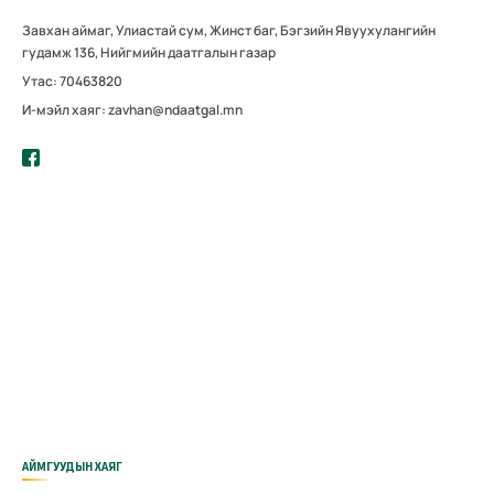
Завхан аймаг, Улиастай сум, Жинст баг, Бэгзийн Явуухулангийн
гудамж 136, Нийгмийн даатгалын газар
Утас: 70463820
И-мэйл хаяг: zavhan@ndaatgal.mn
АЙМГУУДЫН ХАЯГ