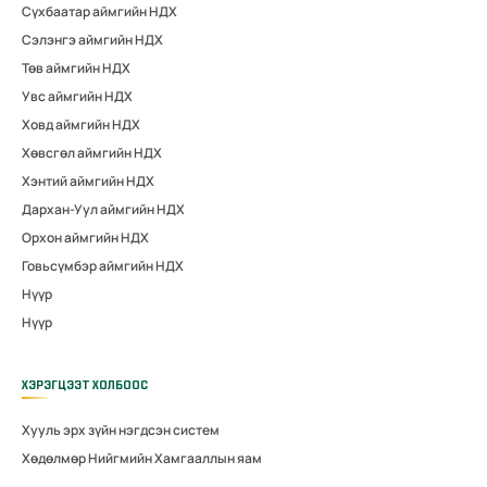
Сүхбаатар аймгийн НДХ
Сэлэнгэ аймгийн НДХ
Төв аймгийн НДХ
Увс аймгийн НДХ
Ховд аймгийн НДХ
Хөвсгөл аймгийн НДХ
Хэнтий аймгийн НДХ
Дархан-Уул аймгийн НДХ
Орхон аймгийн НДХ
Говьсүмбэр аймгийн НДХ
Нүүр
Нүүр
ХЭРЭГЦЭЭТ ХОЛБООС
Хууль эрх зүйн нэгдсэн систем
Хөдөлмөр Нийгмийн Хамгааллын яам