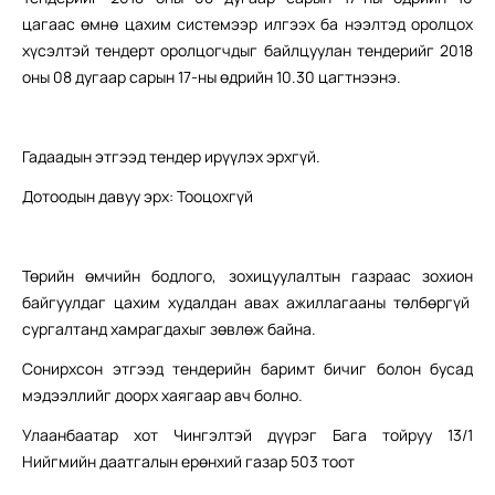
цагаас өмнө цахим системээр илгээх ба нээлтэд оролцох
хүсэлтэй тендерт оролцогчдыг байлцуулан тендерийг 2018
оны 08 дугаар сарын 17-ны өдрийн 10.30 цагтнээнэ.
Гадаадын этгээд тендер ирүүлэх эрхгүй.
Дотоодын давуу эрх: Тооцохгүй
Төрийн өмчийн бодлого, зохицуулалтын газраас зохион
байгуулдаг цахим худалдан авах ажиллагааны төлбөргүй
сургалтанд хамрагдахыг зөвлөж байна.
Сонирхсон этгээд тендерийн баримт бичиг болон бусад
мэдээллийг доорх хаягаар авч болно.
Улаанбаатар хот Чингэлтэй дүүрэг Бага тойруу 13/1
Нийгмийн даатгалын ерөнхий газар 503 тоот