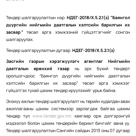
Тендер шалгаруулалтын нэр:
НДЕГ-2018/Х.5.2.1(з) “Баянгол
дүүргийн нийгмийн даатгалын хэлтсийн барилгын их
засвар
”
төсөл арга хэмжээний гүйцэтгэгчийг сонгон
шалгаруулах.
Тендер шалгаруулалтын дугаар:
НДЕГ-2018/Х.5.2.1(з)
Засгийн газрын хэрэгжүүлэгч агентлаг Нийгмийн
даатгалын ерөнхий газар
нь эрх бүхий тендерт
оролцогчдоос “Баянгол дүүргийн нийгмийн даатгалын
хэлтсийн барилгын их засвар” төсөл арга хэмжээг
гүйцэтгэх тухай цахим тендер ирүүлэхийг урьж байна.
Энэхүү ажлын тендер шалгаруулалт нь төрийн худалдан авах
ажиллагааны цахим системээр зарлагдаж байгаа цахим
тендер тул
www.tender.gov.mn
хаягаар орж дэлгэрэнгүй
мэдээлэл болон цахим тендерийн баримт бичгийг авна уу.
Тендер шалгаруулалтын Сангийн сайдын 2013 оны 07 дугаар