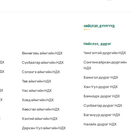
НИЙСЛЭЛ, ДҮҮРГҮҮД
Нийслэл, дүүрэг
Х
Чингэлтэй дүүргийн НДХ
Өмнөговь аймгийн НДХ
НДХ
Сонгинхайрхан дүүргийн
Сүхбаатар аймгийн НДХ
НДХ
НДХ
Сэлэнгэ аймгийн НДХ
Баянгол дүүрэг НДХ
Төв аймгийн НДХ
Хан-Уул дүүрэг НДХ
ДХ
Увс аймгийн НДХ
Баянзүрх дүүрэг НДХ
ДХ
Ховд аймгийн НДХ
Сүхбаатар дүүрэг НДХ
Хөвсгөл аймгийн НДХ
Багануур дүүрэг НДХ
Х
Хэнтий аймгийн НДХ
Налайх дүүрэг НДХ
Дархан-Уул аймгийн НДХ