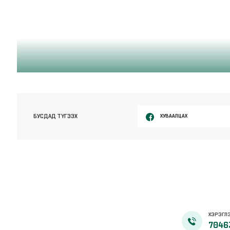
ХУВААЛЦАХ
БУСДАД ТҮГЭЭХ
ХЭРЭГЛЭ
7046