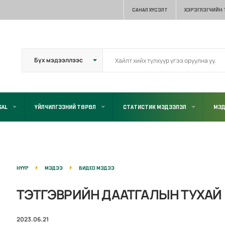
САНАЛ ХҮСЭЛТ
ХЭРЭГЛЭГЧИЙН
GAL
ҮЙЛЧИЛГЭЭНИЙ ТӨРӨЛ
СТАТИСТИК МЭДЭЭЛЭЛ
МЭД
НҮҮР
МЭДЭЭ
ВИДЕО МЭДЭЭ
ТЭТГЭВРИЙН ДААТГАЛЫН ТУХАЙ
2023.06.21