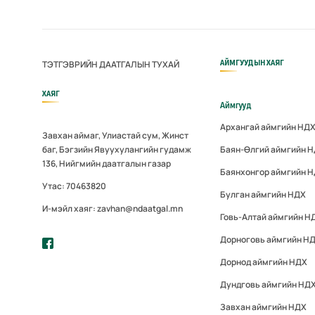
АЙМГУУДЫН ХАЯГ
ТЭТГЭВРИЙН ДААТГАЛЫН ТУХАЙ
ХАЯГ
Аймгууд
Архангай аймгийн НД
Завхан аймаг, Улиастай сум, Жинст
баг, Бэгзийн Явуухулангийн гудамж
Баян-Өлгий аймгийн 
136, Нийгмийн даатгалын газар
Баянхонгор аймгийн 
Утас: 70463820
Булган аймгийн НДХ
И-мэйл хаяг: zavhan@ndaatgal.mn
Говь-Алтай аймгийн Н
Дорноговь аймгийн Н
Дорнод аймгийн НДХ
Дундговь аймгийн НД
Завхан аймгийн НДХ