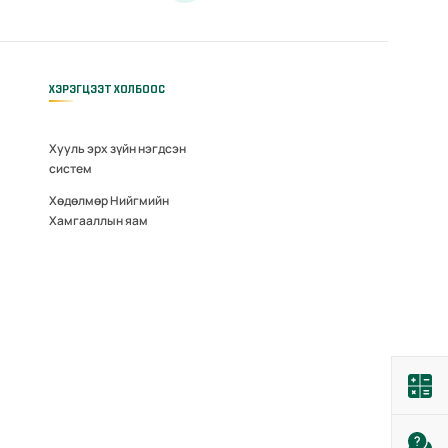
ХЭРЭГЦЭЭТ ХОЛБООС
Хууль эрх зүйн нэгдсэн
систем
Хөдөлмөр Нийгмийн
Хамгааллын яам