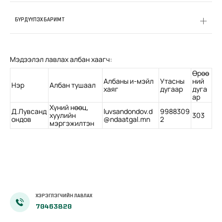
БҮРДҮҮЛЭХ БАРИМТ
Мэдээлэл лавлах албан хаагч:
Өрөө
Албаны и-мэйл
Утасны
ний
Нэр
Албан тушаал
хаяг
дугаар
дуга
ар
Хүний нөөц,
Д.Лувсанд
luvsandondov.d
9988309
хуулийн
303
ондов
@ndaatgal.mn
2
мэргэжилтэн
ХЭРЭГЛЭГЧИЙН ЛАВЛАХ
70463820