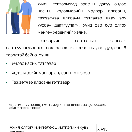
хууль тогтоомжид заасны дагуу өндөр
насны, хөдөлмөрийн чадвар алдсаны,
тэжээгчээ алдсаны тэтгэвэр авах эрх
үүссэн даатгуулагч, хүнд сар бүр олгох
мөнгөн хөрөнгийг хэлнэ.
Тэтгэврийн даатгалын сангаас
даатгуулагчид тогтоож олгох тэтгэвэр нь дор дурдсан 3
төрөлтэй байна. Үүнд:
Өндөр насны тэтгэвэр
Хөдөлмөрийн чадвар алдсаны тэтгэвэр
Тэжээгчээ алдсаны тэтгэвэр
ХӨДӨЛМӨРИЙН ХӨЛС, ТҮҮНТЭЙ АДИЛТГАХ ОРЛОГООС ДАРААХ ХУВЬ
ХЭМЖЭЭГЭЭР ТӨЛНӨ
Ажил олгогчийн төлөх шимтгэлийн хувь
8.5%
хэмжээ