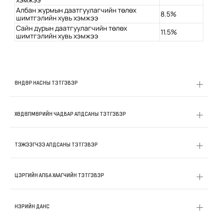
Албан журмын даатгуулагчийн төлөх
8.5%
шимтгэлийн хувь хэмжээ
Сайн дурын даатгуулагчийн төлөх
11.5%
шимтгэлийн хувь хэмжээ
ӨНДӨР НАСНЫ ТЭТГЭВЭР
ХӨДӨЛМӨРИЙН ЧАДВАР АЛДСАНЫ ТЭТГЭВЭР
ТЭЖЭЭГЧЭЭ АЛДСАНЫ ТЭТГЭВЭР
ЦЭРГИЙН АЛБА ХААГЧИЙН ТЭТГЭВЭР
НЭРИЙН ДАНС