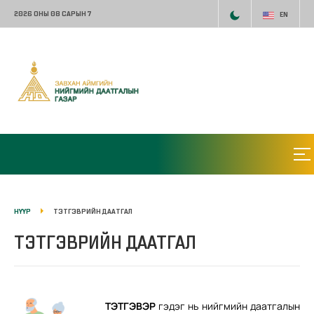
2026 ОНЫ 08 САРЫН 7
EN
НҮҮР
ТЭТГЭВРИЙН ДААТГАЛ
ТЭТГЭВРИЙН ДААТГАЛ
ТЭТГЭВЭР
гэдэг нь нийгмийн даатгалын