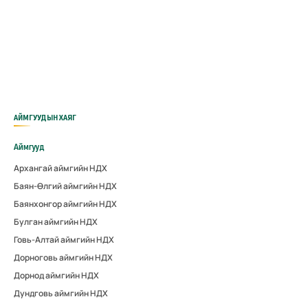
АЙМГУУДЫН ХАЯГ
Аймгууд
Архангай аймгийн НДХ
Баян-Өлгий аймгийн НДХ
Баянхонгор аймгийн НДХ
Булган аймгийн НДХ
Говь-Алтай аймгийн НДХ
Дорноговь аймгийн НДХ
Дорнод аймгийн НДХ
Дундговь аймгийн НДХ