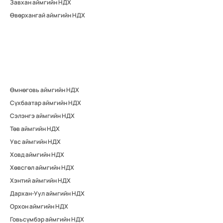
Завхан аймгийн НДХ
Өвөрхангай аймгийн НДХ
Өмнөговь аймгийн НДХ
Сүхбаатар аймгийн НДХ
Сэлэнгэ аймгийн НДХ
Төв аймгийн НДХ
Увс аймгийн НДХ
Ховд аймгийн НДХ
Хөвсгөл аймгийн НДХ
Хэнтий аймгийн НДХ
Дархан-Уул аймгийн НДХ
Орхон аймгийн НДХ
Говьсүмбэр аймгийн НДХ