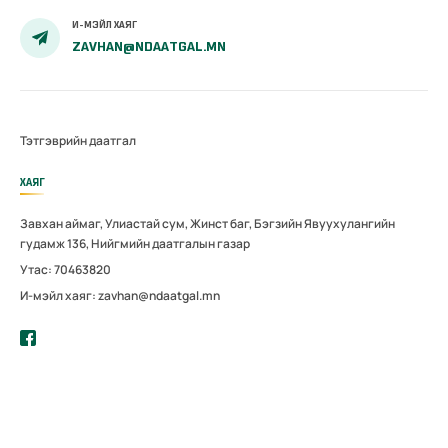
И-МЭЙЛ ХАЯГ
ZAVHAN@NDAATGAL.MN
Тэтгэврийн даатгал
ХАЯГ
Завхан аймаг, Улиастай сум, Жинст баг, Бэгзийн Явуухулангийн
гудамж 136, Нийгмийн даатгалын газар
Утас: 70463820
И-мэйл хаяг: zavhan@ndaatgal.mn