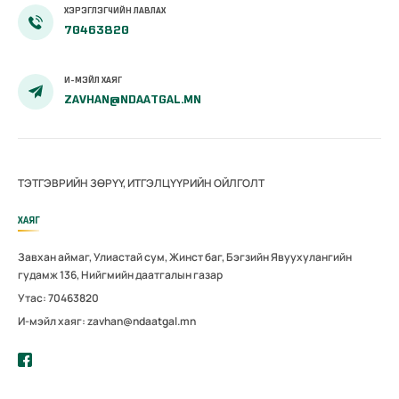
ХЭРЭГЛЭГЧИЙН ЛАВЛАХ
70463820
И-МЭЙЛ ХАЯГ
ZAVHAN@NDAATGAL.MN
ТЭТГЭВРИЙН ЗӨРҮҮ, ИТГЭЛЦҮҮРИЙН ОЙЛГОЛТ
ХАЯГ
Завхан аймаг, Улиастай сум, Жинст баг, Бэгзийн Явуухулангийн
гудамж 136, Нийгмийн даатгалын газар
Утас: 70463820
И-мэйл хаяг: zavhan@ndaatgal.mn