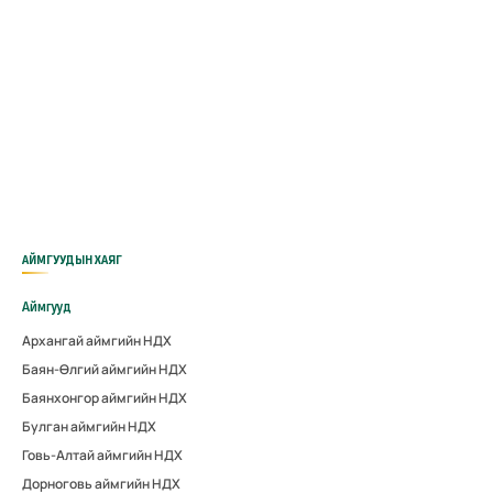
АЙМГУУДЫН ХАЯГ
Аймгууд
Архангай аймгийн НДХ
Баян-Өлгий аймгийн НДХ
Баянхонгор аймгийн НДХ
Булган аймгийн НДХ
Говь-Алтай аймгийн НДХ
Дорноговь аймгийн НДХ