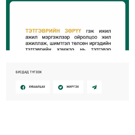
БУСДАД ТҮГЭЭХ
ХУВААЛЦАХ
ЖИРГЭХ