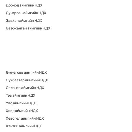
Дорнод аймгийн НДХ
Дундговь аймгийн НДХ
Завхан аймгийн НДХ
Өвөрхангай аймгийн НДХ
Өмнөговь аймгийн НДХ
Сүхбаатар аймгийн НДХ
Сэлэнгэ аймгийн НДХ
Төв аймгийн НДХ
Увс аймгийн НДХ
Ховд аймгийн НДХ
Хөвсгөл аймгийн НДХ
Хэнтий аймгийн НДХ