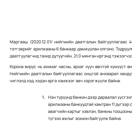
Маргааш /2020.12.01/ нийгмийн даатгалын байгууллагаас 4
тэтгэврийг арилжааны 6 банкаар дамжуулан олгоно. Тодруулб
даатгуулагчид тахир дутуугийн, 21.0 мянган иргэнд тэжээгчэ
Корона вирус нь ахимаг насны, архаг хууч өвчтэй хүмүүст 
Нийгмийн даатгалын байгууллагаас онцгой анхаарал ханду
чиглэлд хэд, хэдэн арга хэмжээг авч хэрэгжүүлж байна.
Нэн түрүүнд банкин дээр дараалал үүсгэх
арилжааны банкуудтай хамтран 11 дүгээр 
авагчийн картыг хэвлэн, банкны тооцоон
түгээх ажлыг зохион байгуулж байна.