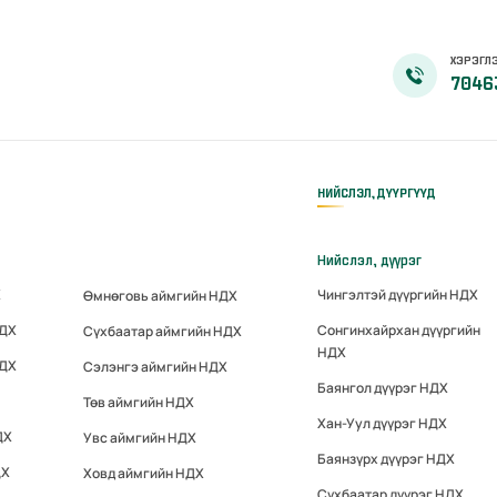
ХЭРЭГЛЭ
7046
НИЙСЛЭЛ, ДҮҮРГҮҮД
Нийслэл, дүүрэг
Х
Чингэлтэй дүүргийн НДХ
Өмнөговь аймгийн НДХ
НДХ
Сонгинхайрхан дүүргийн
Сүхбаатар аймгийн НДХ
НДХ
НДХ
Сэлэнгэ аймгийн НДХ
Баянгол дүүрэг НДХ
Төв аймгийн НДХ
Хан-Уул дүүрэг НДХ
ДХ
Увс аймгийн НДХ
Баянзүрх дүүрэг НДХ
ДХ
Ховд аймгийн НДХ
Сүхбаатар дүүрэг НДХ