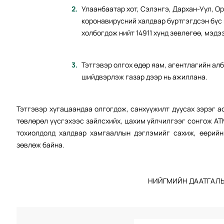
Улаанбаатар хот, Сэлэнгэ, Дархан-Уул, О
коронавирусний халдвар бүртгэгдсэн бүс 
холбогдож нийт 14911 хүнд зөвлөгөө, мэдэ
Тэтгэвэр олгох өдөр яам, агентлагийн ал
шийдвэрлэж газар дээр нь ажиллана.
Тэтгэвэр хугацаандаа олгогдож, санхүүжилт дуусах зэрэг а
төвлөрөл үүсгэхээс зайлсхийх, цахим үйлчилгээг сонгож АТ
тохиолдолд халдвар хамгааллын дэглэмийг сахиж, өөрийн
зөвлөж байна.
НИЙГМИЙН ДААТГАЛЫ