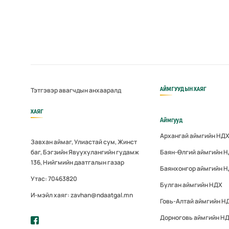
АЙМГУУДЫН ХАЯГ
Тэтгэвэр авагчдын анхааралд
ХАЯГ
Аймгууд
Архангай аймгийн НД
Завхан аймаг, Улиастай сум, Жинст
баг, Бэгзийн Явуухулангийн гудамж
Баян-Өлгий аймгийн 
136, Нийгмийн даатгалын газар
Баянхонгор аймгийн 
Утас: 70463820
Булган аймгийн НДХ
И-мэйл хаяг: zavhan@ndaatgal.mn
Говь-Алтай аймгийн Н
Дорноговь аймгийн Н