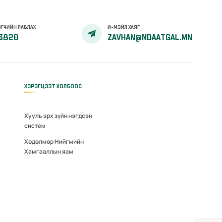
ГЧИЙН ЛАВЛАХ
И-МЭЙЛ ХАЯГ
3820
ZAVHAN@NDAATGAL.MN
ХЭРЭГЦЭЭТ ХОЛБООС
Хууль эрх зүйн нэгдсэн
систем
Хөдөлмөр Нийгмийн
Хамгааллын яам