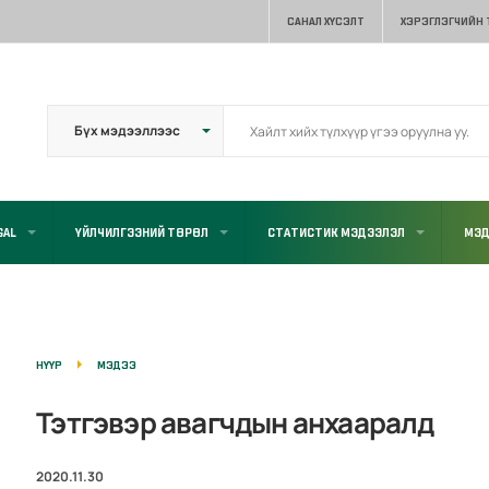
САНАЛ ХҮСЭЛТ
ХЭРЭГЛЭГЧИЙН
GAL
ҮЙЛЧИЛГЭЭНИЙ ТӨРӨЛ
СТАТИСТИК МЭДЭЭЛЭЛ
МЭД
НҮҮР
МЭДЭЭ
Тэтгэвэр авагчдын анхааралд
2020.11.30