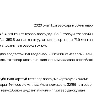
2020 оны 11 дүгээр сарын 30-ны өдөр
46.4 мянган тэтгэвэр авагчдад 185.0 тэрбум төгрөгийн
ал 353.5 мянган даатгуулагчид өндөр насны, 71.9 мянган
э алдсаны тэтгэвэр олгох юм.
өндөр эрсдэлтэй тул Хөдөлмөр, нийгмийн хамгааллын яам,
улж, тэтгэвэр авагчдыг халдвар хамгааллаас сэргийлэх
гүйн тулд картгүй тэтгэвэр авагчдыг картжуулах ажлыг
сарын 14-нөөс эхлүүллээ. Улсын хэмжээнд 32159 тэтгэвэр
ы төвүүд болон шуудангийн үйлчилгээгээр дамжуулан