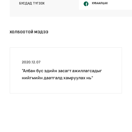
ХУВААЛЦАХ
БУСДАД ТҮГЭЭХ
ХОЛБООТОЙ МЭДЭЭ
2020.12.07
“Албан бус эдийн засагт ажиллагсадыг
нийгмийн даатгалд хамруулах нь”
хэлэлцүүлэг боллоо