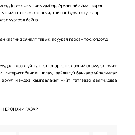
рхон, Дорноговь, Говьсүмбэр, Архангай аймаг зэрэг
нутгийн тэтгэвэр авагчидтай нэг бүрчлэн утсаар
элэл хүргээд байна.
бан хаагчид хяналт тавьж, асуудал гарсан тохиолдолд
суудал гарахгүй тул тэтгэвэр олгох эхний өдрүүдэд очиж
М, интернэт банк ашиглах, зайлшгүй банкаар үйлчлүүлэх
 эрүүл мэндээ хамгаалахыг нийт тэтгэвэр авагчиддаа
Н ЕРӨНХИЙ ГАЗАР