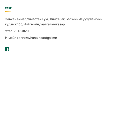
ХАЯГ
Завхан аймаг, Улиастай сум, Жинст баг, Бэгзийн Явуухулангийн
гудамж 136, Нийгмийн даатгалын газар
Утас: 70463820
И-мэйл хаяг: zavhan@ndaatgal.mn