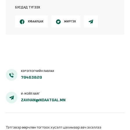
БУСДАД ТҮГЭЭХ
ХУВААЛЦАХ
ЖИРГЭХ
ХЭРЭГЛЭГЧИЙН ЛАВЛАХ
70463820
И-МЭЙЛ ХАЯГ
ZAVHAN@NDAATGAL.MN
Тэтгэвэр өөрчлөн тогтоох хүсэлт цахимаар авч эхэллээ