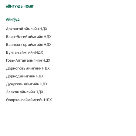
АЙМГУУДЫН ХАЯГ
Аймгууд
Архангай аймгийн НДХ
Баян-Өлгий аймгийн НДХ
Баянхонгор аймгийн НДХ
Булган аймгийн НДХ
Говь-Алтай аймгийн НДХ
Дорноговь аймгийн НДХ
Дорнод аймгийн НДХ
Дундговь аймгийн НДХ
Завхан аймгийн НДХ
Өвөрхангай аймгийн НДХ