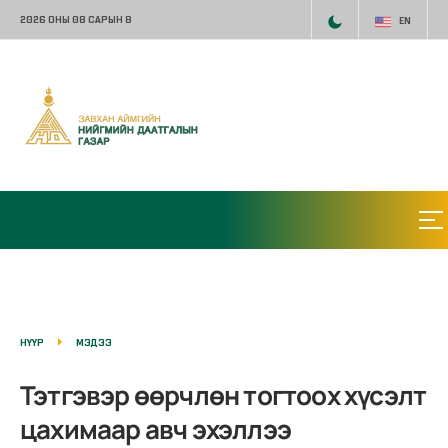
2026 ОНЫ 08 САРЫН 8
EN
НҮҮР
МЭДЭЭ
Тэтгэвэр өөрчлөн тогтоох хүсэлт
цахимаар авч эхэллээ