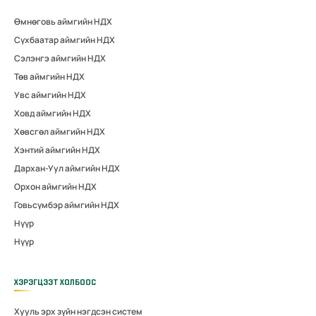
Өмнөговь аймгийн НДХ
Сүхбаатар аймгийн НДХ
Сэлэнгэ аймгийн НДХ
Төв аймгийн НДХ
Увс аймгийн НДХ
Ховд аймгийн НДХ
Хөвсгөл аймгийн НДХ
Хэнтий аймгийн НДХ
Дархан-Уул аймгийн НДХ
Орхон аймгийн НДХ
Говьсүмбэр аймгийн НДХ
Нүүр
Нүүр
ХЭРЭГЦЭЭТ ХОЛБООС
Хууль эрх зүйн нэгдсэн систем