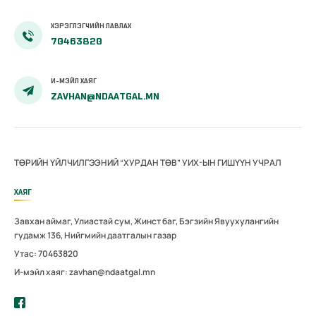
ХЭРЭГЛЭГЧИЙН ЛАВЛАХ
70463820
И-МЭЙЛ ХАЯГ
ZAVHAN@NDAATGAL.MN
ТӨРИЙН ҮЙЛЧИЛГЭЭНИЙ “ХУРДАН ТӨВ” УИХ-ЫН ГИШҮҮН УЧРАЛ
ХАЯГ
Завхан аймаг, Улиастай сум, Жинст баг, Бэгзийн Явуухулангийн
гудамж 136, Нийгмийн даатгалын газар
Утас: 70463820
И-мэйл хаяг: zavhan@ndaatgal.mn