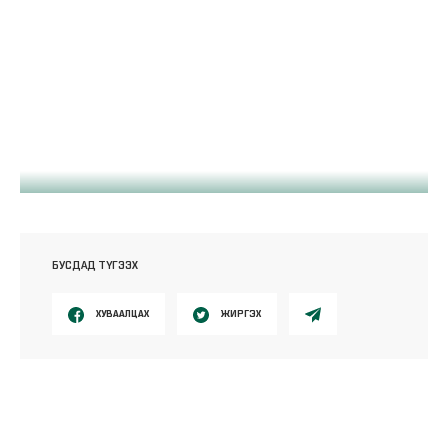
БУСДАД ТҮГЭЭХ
ХУВААЛЦАХ
ЖИРГЭХ