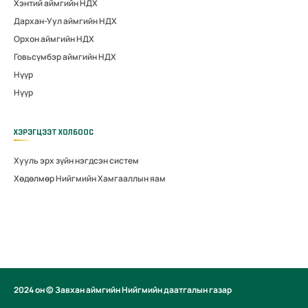
Хэнтий аймгийн НДХ
Дархан-Уул аймгийн НДХ
Орхон аймгийн НДХ
Говьсүмбэр аймгийн НДХ
Нүүр
Нүүр
ХЭРЭГЦЭЭТ ХОЛБООС
Хууль эрх зүйн нэгдсэн систем
Хөдөлмөр Нийгмийн Хамгааллын яам
2024 он © Завхан аймгийн Нийгмийн даатгалын газар