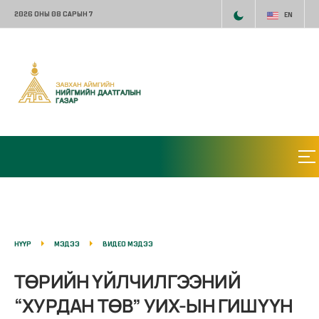
2026 ОНЫ 08 САРЫН 7
EN
НҮҮР
МЭДЭЭ
ВИДЕО МЭДЭЭ
ТӨРИЙН ҮЙЛЧИЛГЭЭНИЙ
“ХУРДАН ТӨВ” УИХ-ЫН ГИШҮҮН