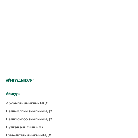
АЙМГУУДЫН ХАЯГ
Аймгууд
Архангай аймгийн НДХ
Баян-Өлгий аймгийн НДХ
Баянхонгор аймгийн НДХ
Булган аймгийн НДХ
Говь-Алтай аймгийн НДХ