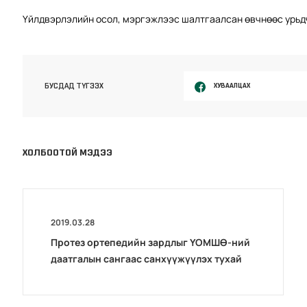
Үйлдвэрлэлийн осол, мэргэжлээс шалтгаалсан өвчнөөс урьд
ХУВААЛЦАХ
БУСДАД ТҮГЭЭХ
ХОЛБООТОЙ МЭДЭЭ
2019.03.28
Протез ортепедийн зардлыг ҮОМШӨ-ний
даатгалын сангаас санхүүжүүлэх тухай