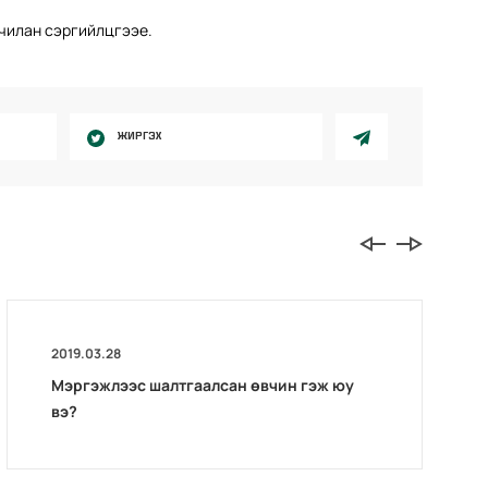
чилан сэргийлцгээе.
ЖИРГЭХ
2019.03.28
Мэргэжлээс шалтгаалсан өвчин гэж юу
вэ?