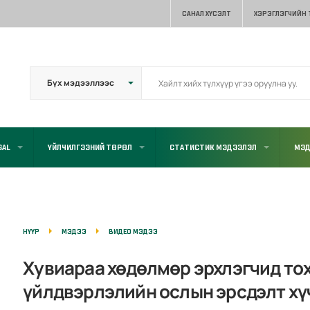
САНАЛ ХҮСЭЛТ
ХЭРЭГЛЭГЧИЙН
GAL
ҮЙЛЧИЛГЭЭНИЙ ТӨРӨЛ
СТАТИСТИК МЭДЭЭЛЭЛ
МЭД
НҮҮР
МЭДЭЭ
ВИДЕО МЭДЭЭ
Хувиараа хөдөлмөр эрхлэгчид то
үйлдвэрлэлийн ослын эрсдэлт хү