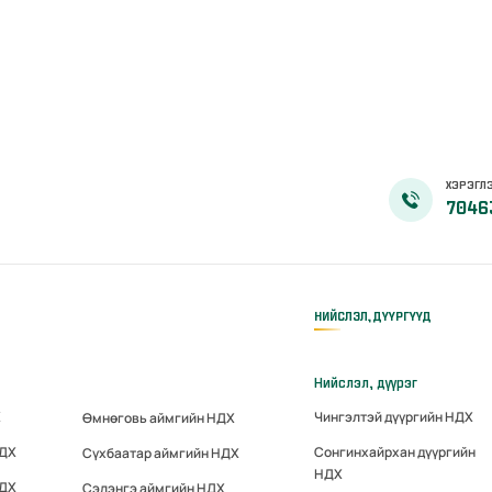
ХЭРЭГЛЭ
7046
НИЙСЛЭЛ, ДҮҮРГҮҮД
Нийслэл, дүүрэг
Х
Чингэлтэй дүүргийн НДХ
Өмнөговь аймгийн НДХ
НДХ
Сонгинхайрхан дүүргийн
Сүхбаатар аймгийн НДХ
НДХ
НДХ
Сэлэнгэ аймгийн НДХ