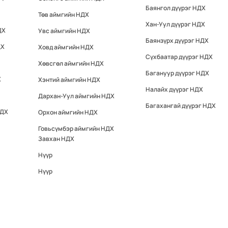
Баянгол дүүрэг НДХ
Төв аймгийн НДХ
Хан-Уул дүүрэг НДХ
ДХ
Увс аймгийн НДХ
Баянзүрх дүүрэг НДХ
ДХ
Ховд аймгийн НДХ
Сүхбаатар дүүрэг НДХ
Хөвсгөл аймгийн НДХ
Багануур дүүрэг НДХ
Х
Хэнтий аймгийн НДХ
Налайх дүүрэг НДХ
Дархан-Уул аймгийн НДХ
Багахангай дүүрэг НДХ
НДХ
Орхон аймгийн НДХ
Говьсүмбэр аймгийн НДХ
Завхан НДХ
Нүүр
Нүүр