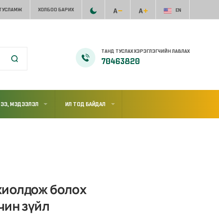
 ТУСЛАМЖ
ХОЛБОО БАРИХ
EN
ТАНД ТУСЛАХ ХЭРЭГЛЭГЧИЙН ЛАВЛАХ
70463820
ЭЭ, МЭДЭЭЛЭЛ
ИЛ ТОД БАЙДАЛ
хиолдож болох
чин зүйл