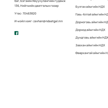
баг, Бэгзийн Явуухулангийн гудамж
136, Нийгмийн даатгалын газар
Булган аймгийн НДХ
Утас: 70463820
Говь-Алтай аймгийн Н
И-мэйл хаяг: zavhan@ndaatgal.mn
Дорноговь аймгийн Н
Дорнод аймгийн НДХ
Дундговь аймгийн НД
Завхан аймгийн НДХ
Өвөрхангай аймгийн 