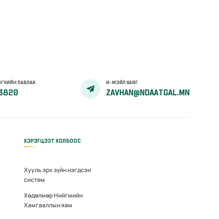
ГЧИЙН ЛАВЛАХ
И-МЭЙЛ ХАЯГ
3820
ZAVHAN@NDAATGAL.MN
ХЭРЭГЦЭЭТ ХОЛБООС
Хууль эрх зүйн нэгдсэн
систем
Хөдөлмөр Нийгмийн
Хамгааллын яам