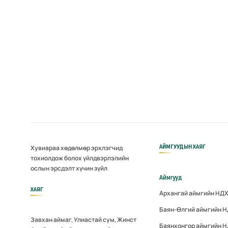
АЙМГУУДЫН ХАЯГ
Хувиараа хөдөлмөр эрхлэгчид
тохиолдож болох үйлдвэрлэлийн
ослын эрсдэлт хүчин зүйл
Аймгууд
ХАЯГ
Архангай аймгийн НД
Баян-Өлгий аймгийн 
Завхан аймаг, Улиастай сум, Жинст
Баянхонгор аймгийн 