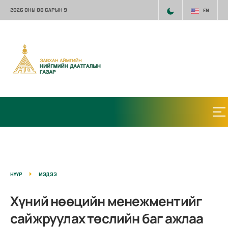
2026 ОНЫ 08 САРЫН 9
EN
НҮҮР
МЭДЭЭ
Хүний нөөцийн менежментийг
сайжруулах төслийн баг ажлаа