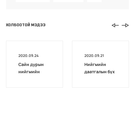
ХОЛБООТОЙ МЭДЭЭ
2020.09.24
2020.09.21
Сайн дурын
Нийгмийн
нийгмийн
даатгалын бүх
даатгалд гар
төрлийн
утаснаасаа
мэдээллийг
хамрагдаарай
7777-1289
утсаар
лавлаарай