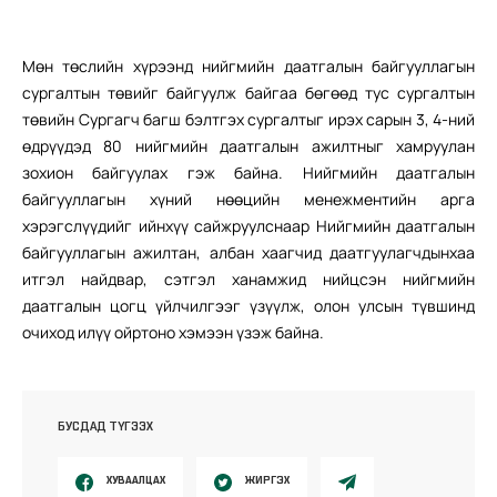
Мөн төслийн хүрээнд нийгмийн даатгалын байгууллагын
сургалтын төвийг байгуулж байгаа бөгөөд тус сургалтын
төвийн Сургагч багш бэлтгэх сургалтыг ирэх сарын 3, 4-ний
өдрүүдэд 80 нийгмийн даатгалын ажилтныг хамруулан
зохион байгуулах гэж байна. Нийгмийн даатгалын
байгууллагын хүний нөөцийн менежментийн арга
хэрэгслүүдийг ийнхүү сайжруулснаар Нийгмийн даатгалын
байгууллагын ажилтан, албан хаагчид даатгуулагчдынхаа
итгэл найдвар, сэтгэл ханамжид нийцсэн нийгмийн
даатгалын цогц үйлчилгээг үзүүлж, олон улсын түвшинд
очиход илүү ойртоно хэмээн үзэж байна.
БУСДАД ТҮГЭЭХ
ХУВААЛЦАХ
ЖИРГЭХ