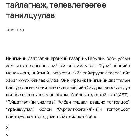
тайлагнаж, төлөвлөгөөгөө
танилцуулав
2015.11.30
Нийгмийн даатгалын ерөнхий газар нь Германы олон улсын
хамтын ажиллагааны нийгэмлэгтэй хамтран “Хүний нөөцийн
менежмент, нийгмийн маркетингийг сайжруулах төсөл”-ийг
хэрэгжүүлж байгаа билээ. Энэ хүрээнд Нийгмийн даатгалын
байгууллагын хүний нөөцийн өнөөгийн байдлыг үнэлсэн дүн
шинжилгээнд үндэслэн “Ажлын байрны тодорхойлолт”(AST),
“Гүйцэтгэлийн үнэлгээ”, “Албан тушаал дэвших тогтолцоо”,
“Урамшуулал”, болон “Сургалт-хөгжил”-ийн тогтолцоог
сайжруулах чиглэлд ахицтай ажиллаж байна.
Х
ү