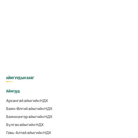
АЙМГУУДЫН ХАЯГ
Аймгууд
Архангай аймгийн НДХ
Баян-Өлгий аймгийн НДХ
Баянхонгор аймгийн НДХ
Булган аймгийн НДХ
Говь-Алтай аймгийн НДХ