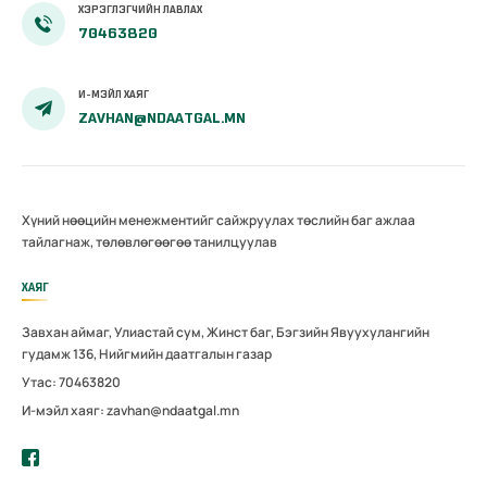
ХЭРЭГЛЭГЧИЙН ЛАВЛАХ
70463820
И-МЭЙЛ ХАЯГ
ZAVHAN@NDAATGAL.MN
Хүний нөөцийн менежментийг сайжруулах төслийн баг ажлаа
тайлагнаж, төлөвлөгөөгөө танилцуулав
ХАЯГ
Завхан аймаг, Улиастай сум, Жинст баг, Бэгзийн Явуухулангийн
гудамж 136, Нийгмийн даатгалын газар
Утас: 70463820
И-мэйл хаяг: zavhan@ndaatgal.mn