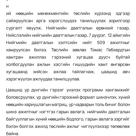
н
ий нөөцийн менежментийн төслийн хүрээнд эдгээр
сайжруулсан арга хэрэгслүүдээ танилцуулах зорилгоор
сургалт явуулж, Нийгмийн даатгалын ерөнхий газар,
Нийслэлийн нийгмийн даатгалын газар, 7 дүүрэг, 12 аймгийн
Нийгмийн даатгалын хэлтсийн нийт 509 ажилтныг
хамруулсан билээ. Төслийн зөвлөх Томас Гебхардтын
хамтран ажиллах гэрээний хугацаа дуусч буйтай
холбогдуулан ажлын хэсгийн гишүүдийн хамт өнгөрсөн
хугацаанд хийсэн ажлаа тайлагнаж, цаашид авч
хэрэгжүүлэх ажлуудаа танилцуулав.
Цаашид үр дүнгийн гэрээг үнэлэх программ хангамжийг
боловсруулах, үр дүнгийн гэрээний формат шинэчлэх, хүний
нөөцийн хариуцлагын матриц, ур чадварын толь бичиг болон
шинэ ажилтныг нэгтгэх гарын авлага, нийгмийн даатгалын
байгууллагын хүний нөөцийн бодлого, гарын авлага зэргийг
бэлэн болгох ажилд төслийн ажлыг чиглүүлэхээр төлөвлөж
байна.