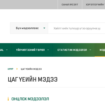
САНАЛ ХҮСЭЛТ
ХЭРЭГЛЭГЧИЙН
GAL
ҮЙЛЧИЛГЭЭНИЙ ТӨРӨЛ
СТАТИСТИК МЭДЭЭЛЭЛ
МЭД
НҮҮР
ЦАГ ҮЕИЙН МЭДЭЭ
ЦАГ ҮЕИЙН МЭДЭЭ
ОНЦЛОХ МЭДЭЭЛЭЛ