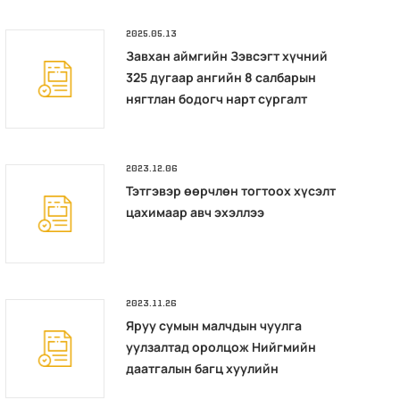
2025.05.13
Завхан аймгийн Зэвсэгт хүчний
325 дугаар ангийн 8 салбарын
нягтлан бодогч нарт сургалт
зохион байгууллаа.
2023.12.06
Тэтгэвэр өөрчлөн тогтоох хүсэлт
цахимаар авч эхэллээ
2023.11.26
Яруу сумын малчдын чуулга
уулзалтад оролцож Нийгмийн
даатгалын багц хуулийн
шинэчлэсэн найруулга сэдвээр