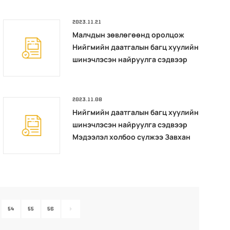
сургалт зохион байгууллаа
2023.11.21
Малчдын зөвлөгөөнд оролцож
Нийгмийн даатгалын багц хуулийн
шинэчлэсэн найруулга сэдвээр
сургалт зохион байгууллаа
2023.11.08
Нийгмийн даатгалын багц хуулийн
шинэчлэсэн найруулга сэдвээр
Мэдээлэл холбоо сүлжээ Завхан
салбарын ажилтан албан хаагчдад
сургалт зохион байгууллаа
54
55
56