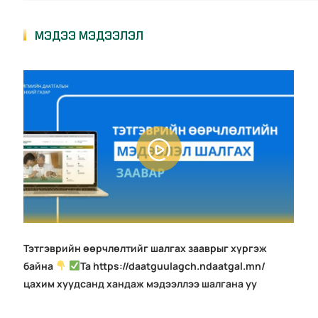
МЭДЭЭ МЭДЭЭЛЭЛ
Тэтгэврийн өөрчлөлтийг шалгах зааврыг хүргэж
байна
Та https://daatguulagch.ndaatgal.mn/
цахим хуудсанд хандаж мэдээллээ шалгана уу