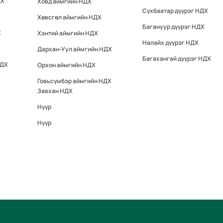
ДХ
Ховд аймгийн НДХ
Сүхбаатар дүүрэг НДХ
Хөвсгөл аймгийн НДХ
Багануур дүүрэг НДХ
Х
Хэнтий аймгийн НДХ
Налайх дүүрэг НДХ
Дархан-Уул аймгийн НДХ
Багахангай дүүрэг НДХ
НДХ
Орхон аймгийн НДХ
Говьсүмбэр аймгийн НДХ
Завхан НДХ
Нүүр
Нүүр