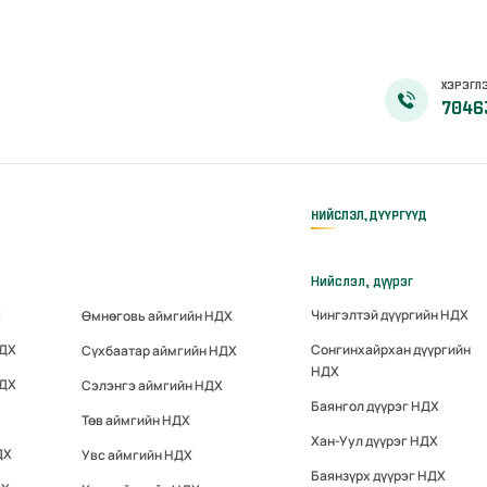
ХЭРЭГЛЭ
7046
НИЙСЛЭЛ, ДҮҮРГҮҮД
Нийслэл, дүүрэг
Х
Чингэлтэй дүүргийн НДХ
Өмнөговь аймгийн НДХ
НДХ
Сонгинхайрхан дүүргийн
Сүхбаатар аймгийн НДХ
НДХ
НДХ
Сэлэнгэ аймгийн НДХ
Баянгол дүүрэг НДХ
Төв аймгийн НДХ
Хан-Уул дүүрэг НДХ
ДХ
Увс аймгийн НДХ
Баянзүрх дүүрэг НДХ