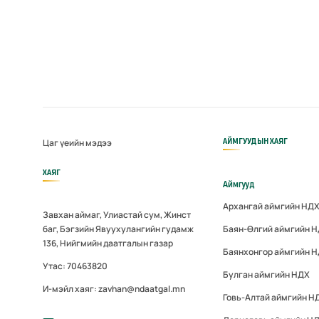
АЙМГУУДЫН ХАЯГ
Цаг үеийн мэдээ
ХАЯГ
Аймгууд
Архангай аймгийн НД
Завхан аймаг, Улиастай сум, Жинст
баг, Бэгзийн Явуухулангийн гудамж
Баян-Өлгий аймгийн 
136, Нийгмийн даатгалын газар
Баянхонгор аймгийн 
Утас: 70463820
Булган аймгийн НДХ
И-мэйл хаяг: zavhan@ndaatgal.mn
Говь-Алтай аймгийн Н