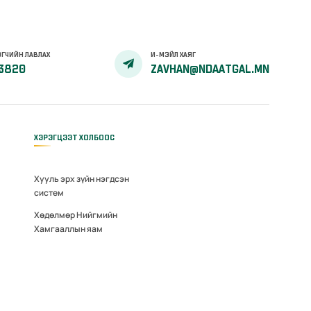
ГЧИЙН ЛАВЛАХ
И-МЭЙЛ ХАЯГ
3820
ZAVHAN@NDAATGAL.MN
ХЭРЭГЦЭЭТ ХОЛБООС
Хууль эрх зүйн нэгдсэн
систем
Хөдөлмөр Нийгмийн
Хамгааллын яам