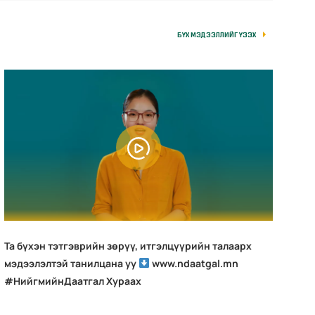
БҮХ МЭДЭЭЛЛИЙГ ҮЗЭХ
Та бүхэн тэтгэврийн зөрүү, итгэлцүүрийн талаарх
мэдээлэлтэй танилцана уу
www.ndaatgal.mn
#НийгмийнДаатгал Хураах