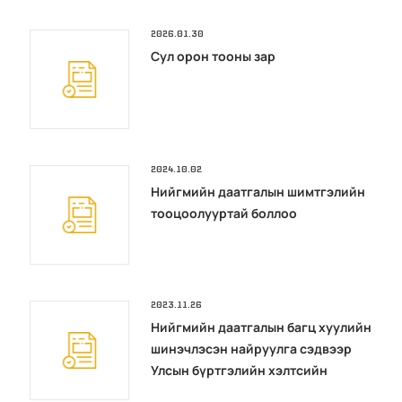
2026.01.30
Сул орон тооны зар
2024.10.02
Нийгмийн даатгалын шимтгэлийн
тооцоолууртай боллоо
2023.11.26
Нийгмийн даатгалын багц хуулийн
шинэчлэсэн найруулга сэдвээр
Улсын бүртгэлийн хэлтсийн
сумдын ажилтан албан хаагчдад