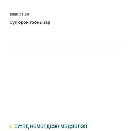
2026.01.30
Сул орон тооны зар
СҮҮЛД НЭМЭГДСЭН МЭДЭЭЛЭЛ