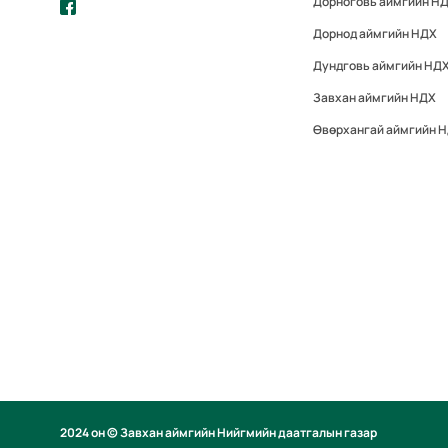
Дорноговь аймгийн Н
Дорнод аймгийн НДХ
Дундговь аймгийн НД
Завхан аймгийн НДХ
Өвөрхангай аймгийн 
2024 он © Завхан аймгийн Нийгмийн даатгалын газар