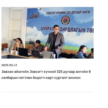
2025.05.13
202
Завхан аймгийн Зэвсэгт хүчний 325 дугаар ангийн 8
Ни
салбарын нягтлан бодогч нарт сургалт зохион
бо
байгууллаа.