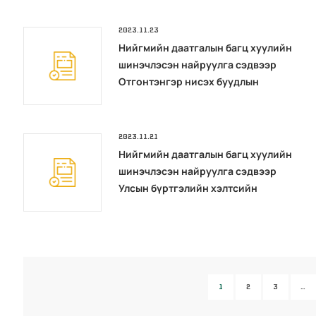
сургалт зохион байгууллаа
2023.11.23
Нийгмийн даатгалын багц хуулийн
шинэчлэсэн найруулга сэдвээр
Отгонтэнгэр нисэх буудлын
ажилтан албан хаагчдад сургалт
зохион байгууллаа
2023.11.21
Нийгмийн даатгалын багц хуулийн
шинэчлэсэн найруулга сэдвээр
Улсын бүртгэлийн хэлтсийн
ажилтан албан хаагчдад сургалт
зохион байгууллаа
1
2
3
…