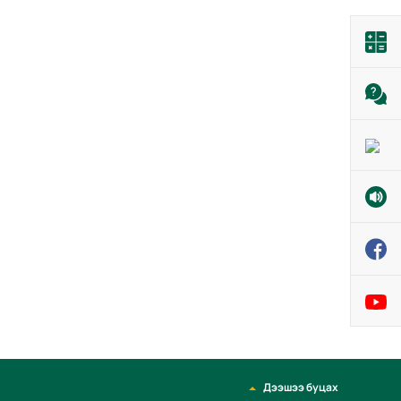
Дээшээ буцах