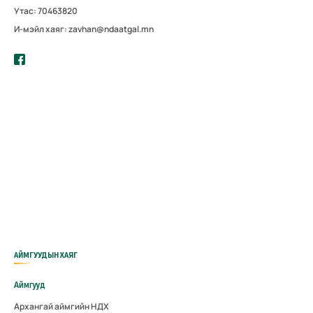
Утас: 70463820
И-мэйл хаяг: zavhan@ndaatgal.mn
АЙМГУУДЫН ХАЯГ
Аймгууд
Архангай аймгийн НДХ