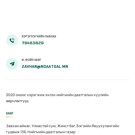
лавлаарай
ХЭРЭГЛЭГЧИЙН ЛАВЛАХ
70463820
И-МЭЙЛ ХАЯГ
ZAVHAN@NDAATGAL.MN
2020 оноос хэрэгжиж эхлэх нийгмийн даатгалын хуулийн
өөрчлөлтүүд
ХАЯГ
Завхан аймаг, Улиастай сум, Жинст баг, Бэгзийн Явуухулангийн
гудамж 136, Нийгмийн даатгалын газар