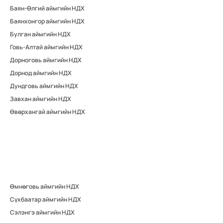
Баян-Өлгий аймгийн НДХ
Баянхонгор аймгийн НДХ
Булган аймгийн НДХ
Говь-Алтай аймгийн НДХ
Дорноговь аймгийн НДХ
Дорнод аймгийн НДХ
Дундговь аймгийн НДХ
Завхан аймгийн НДХ
Өвөрхангай аймгийн НДХ
Өмнөговь аймгийн НДХ
Сүхбаатар аймгийн НДХ
Сэлэнгэ аймгийн НДХ