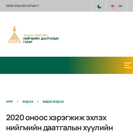
2026 ОНЫ 08 САРЫН 7
EN
НҮҮР
МЭДЭЭ
ВИДЕО МЭДЭЭ
2020 оноос хэрэгжиж эхлэх
нийгмийн даатгалын хуулийн