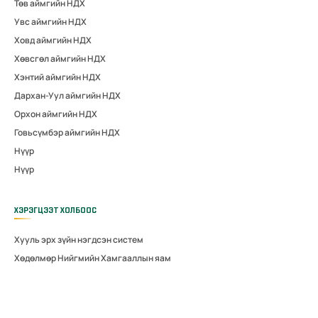
Төв аймгийн НДХ
Увс аймгийн НДХ
Ховд аймгийн НДХ
Хөвсгөл аймгийн НДХ
Хэнтий аймгийн НДХ
Дархан-Уул аймгийн НДХ
Орхон аймгийн НДХ
Говьсүмбэр аймгийн НДХ
Нүүр
Нүүр
ХЭРЭГЦЭЭТ ХОЛБООС
Хууль эрх зүйн нэгдсэн систем
Хөдөлмөр Нийгмийн Хамгааллын яам