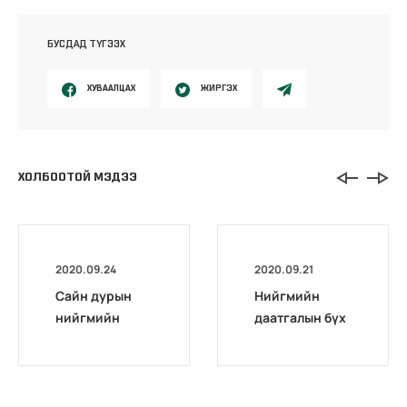
БУСДАД ТҮГЭЭХ
ХУВААЛЦАХ
ЖИРГЭХ
ХОЛБООТОЙ МЭДЭЭ
2020.09.24
2020.09.21
Сайн дурын
Нийгмийн
нийгмийн
даатгалын бүх
даатгалд гар
төрлийн
утаснаасаа
мэдээллийг
хамрагдаарай
7777-1289
утсаар