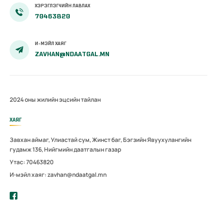
ХЭРЭГЛЭГЧИЙН ЛАВЛАХ
70463820
И-МЭЙЛ ХАЯГ
ZAVHAN@NDAATGAL.MN
2024 оны жилийн эцсийн тайлан
ХАЯГ
Завхан аймаг, Улиастай сум, Жинст баг, Бэгзийн Явуухулангийн
гудамж 136, Нийгмийн даатгалын газар
Утас: 70463820
И-мэйл хаяг: zavhan@ndaatgal.mn