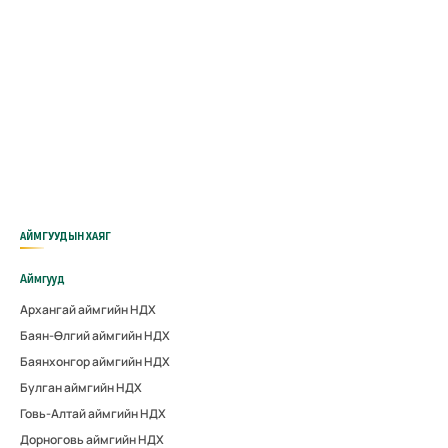
АЙМГУУДЫН ХАЯГ
Аймгууд
Архангай аймгийн НДХ
Баян-Өлгий аймгийн НДХ
Баянхонгор аймгийн НДХ
Булган аймгийн НДХ
Говь-Алтай аймгийн НДХ
Дорноговь аймгийн НДХ