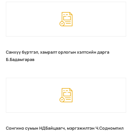
Санхүү бүртгэл, хамралт орлогын хэлтсийн дарга
Б.Бадамгарав
Сонгино сумын НДБайцаагч, мэргэжилтэн Ч.Содномпил