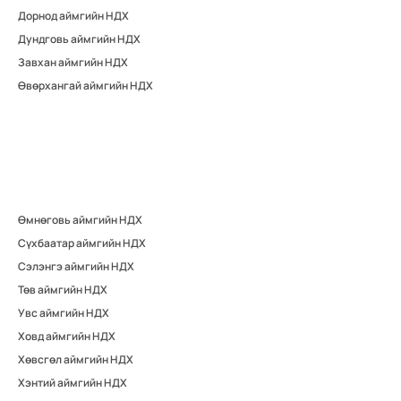
Дорнод аймгийн НДХ
Дундговь аймгийн НДХ
Завхан аймгийн НДХ
Өвөрхангай аймгийн НДХ
Өмнөговь аймгийн НДХ
Сүхбаатар аймгийн НДХ
Сэлэнгэ аймгийн НДХ
Төв аймгийн НДХ
Увс аймгийн НДХ
Ховд аймгийн НДХ
Хөвсгөл аймгийн НДХ
Хэнтий аймгийн НДХ