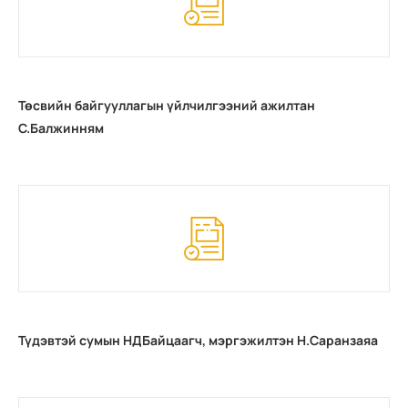
Төсвийн байгууллагын үйлчилгээний ажилтан
С.Балжинням
Түдэвтэй сумын НДБайцаагч, мэргэжилтэн Н.Саранзаяа