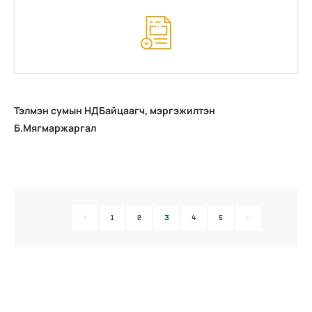
Тэлмэн сумын НДБайцаагч, мэргэжилтэн
Б.Мягмаржаргал
1
2
3
4
5