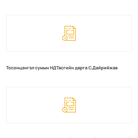
Тосонцэнгэл сумын НДТасгийн дарга С.Дайрийжав