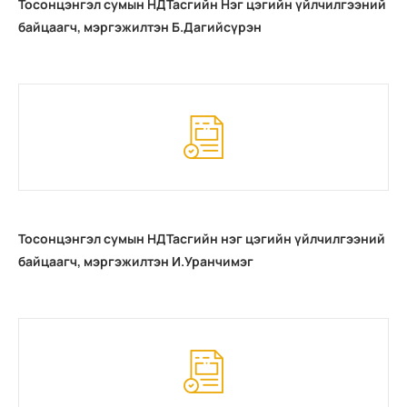
Тосонцэнгэл сумын НДТасгийн Нэг цэгийн үйлчилгээний
байцаагч, мэргэжилтэн Б.Дагийсүрэн
Тосонцэнгэл сумын НДТасгийн нэг цэгийн үйлчилгээний
байцаагч, мэргэжилтэн И.Уранчимэг