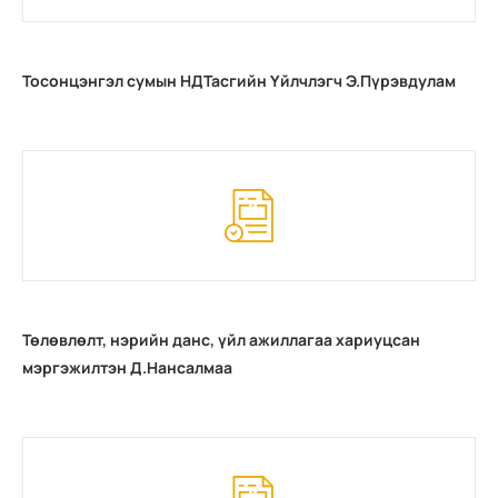
Тосонцэнгэл сумын НДТасгийн Үйлчлэгч Э.Пүрэвдулам
Төлөвлөлт, нэрийн данс, үйл ажиллагаа хариуцсан
мэргэжилтэн Д.Нансалмаа