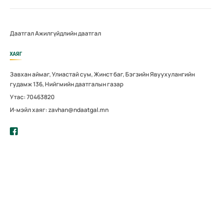
Даатгал
Ажилгүйдлийн даатгал
ХАЯГ
Завхан аймаг, Улиастай сум, Жинст баг, Бэгзийн Явуухулангийн
гудамж 136, Нийгмийн даатгалын газар
Утас: 70463820
И-мэйл хаяг: zavhan@ndaatgal.mn