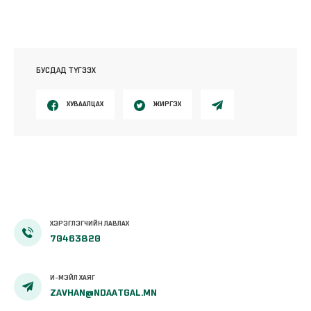
БУСДАД ТҮГЭЭХ
ХУВААЛЦАХ
ЖИРГЭХ
ХЭРЭГЛЭГЧИЙН ЛАВЛАХ
70463820
И-МЭЙЛ ХАЯГ
ZAVHAN@NDAATGAL.MN