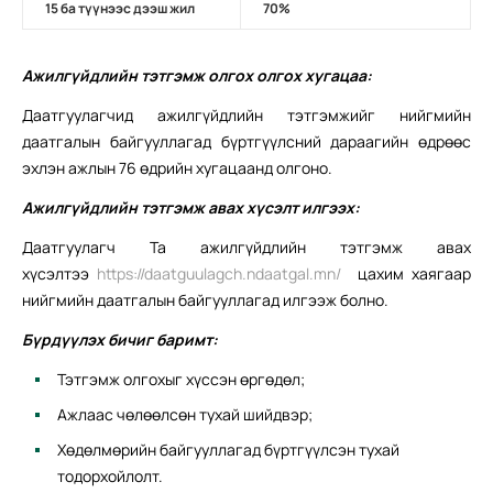
15 ба түүнээс дээш жил
70%
Ажилгүйдлийн тэтгэмж олгох олгох хугацаа:
Даатгуулагчид ажилгүйдлийн тэтгэмжийг нийгмийн
даатгалын байгууллагад бүртгүүлсний дараагийн өдрөөс
эхлэн ажлын 76 өдрийн хугацаанд олгоно.
Ажилгүйдлийн тэтгэмж авах хүсэлт илгээх:
Даатгуулагч Та ажилгүйдлийн тэтгэмж авах
хүсэлтээ
https://daatguulagch.ndaatgal.mn/
цахим хаягаар
нийгмийн даатгалын байгууллагад илгээж болно.
Бүрдүүлэх бичиг баримт:
Тэтгэмж олгохыг хүссэн өргөдөл;
Ажлаас чөлөөлсөн тухай шийдвэр;
Хөдөлмөрийн байгууллагад бүртгүүлсэн тухай
тодорхойлолт.