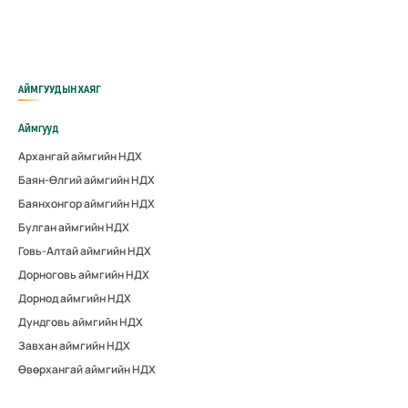
АЙМГУУДЫН ХАЯГ
Аймгууд
Архангай аймгийн НДХ
Баян-Өлгий аймгийн НДХ
Баянхонгор аймгийн НДХ
Булган аймгийн НДХ
Говь-Алтай аймгийн НДХ
Дорноговь аймгийн НДХ
Дорнод аймгийн НДХ
Дундговь аймгийн НДХ
Завхан аймгийн НДХ
Өвөрхангай аймгийн НДХ