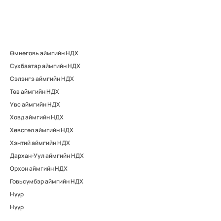
Өмнөговь аймгийн НДХ
Сүхбаатар аймгийн НДХ
Сэлэнгэ аймгийн НДХ
Төв аймгийн НДХ
Увс аймгийн НДХ
Ховд аймгийн НДХ
Хөвсгөл аймгийн НДХ
Хэнтий аймгийн НДХ
Дархан-Уул аймгийн НДХ
Орхон аймгийн НДХ
Говьсүмбэр аймгийн НДХ
Нүүр
Нүүр