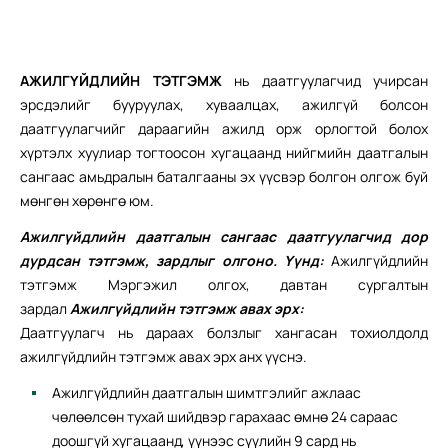
АЖИЛГҮЙДЛИЙН ТЭТГЭМЖ
нь даатгуулагчид учирсан
эрсдэлийг бууруулах, хуваалцах, ажилгүй болсон
даатгуулагчийг дараагийн ажилд орж орлогтой болох
хүртэлх хуулиар тогтоосон хугацаанд нийгмийн даатгалын
сангаас амьдралын баталгааны эх үүсвэр болгон олгож буй
мөнгөн хөрөнгө юм.
Ажилгүйдлийн даатгалын сангаас даатгуулагчид дор
дурдсан тэтгэмж, зардлыг олгоно. Үүнд:
Ажилгүйдлийн
тэтгэмж Мэргэжил олгох, давтан сургалтын
зардал
Ажилгүйдлийн тэтгэмж авах эрх:
Даатгуулагч нь дараах болзлыг хангасан тохиолдолд
ажилгүйдлийн тэтгэмж авах эрх анх үүснэ.
Ажилгүйдлийн даатгалын шимтгэлийг ажлаас
чөлөөлсөн тухай шийдвэр гарахаас өмнө 24 сараас
доошгүй хугацаанд, үүнээс сүүлийн 9 сард нь