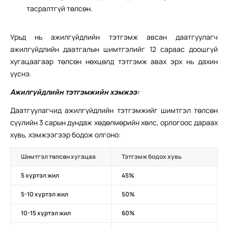
тасралтгүй төлсөн.
Урьд нь ажилгүйдлийн тэтгэмж авсан даатгуулагч
ажилгүйдлийн даатгалын шимтгэлийг 12 сараас доошгүй
хугацаагаар төлсөн нөхцөлд тэтгэмж авах эрх нь дахин
үүснэ.
Ажилгүйдлийн тэтгэмжийн хэмжээ:
Даатгуулагчид ажилгүйдлийн тэтгэмжийг шимтгэл төлсөн
сүүлийн 3 сарын дундаж хөдөлмөрийн хөлс, орлогоос дараах
хувь, хэмжээгээр бодож олгоно:
Шимтгэл төлсөн хугацаа
Тэтгэмж бодох хувь
5 хүртэл жил
45%
5-10 хүртэл жил
50%
10-15 хүртэл жил
60%