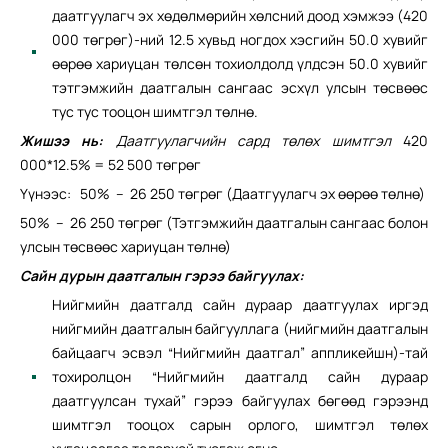
даатгуулагч эх хөдөлмөрийн хөлсний доод хэмжээ (420
000 төгрөг)-ний 12.5 хувьд ногдох хэсгийн 50.0 хувийг
өөрөө хариуцан төлсөн тохиолдолд үлдсэн 50.0 хувийг
тэтгэмжийн даатгалын сангаас эсхүл улсын төсвөөс
тус тус тооцон шимтгэл төлнө.
Жишээ нь:
Даатгуулагчийн сард төлөх шимтгэл
420
000*12.5% = 52 500 төгрөг
Үүнээс: 50% – 26 250 төгрөг (Даатгуулагч эх өөрөө төлнө)
50% – 26 250 төгрөг (Тэтгэмжийн даатгалын сангаас болон
улсын төсвөөс хариуцан төлнө)
Сайн дурын даатгалын гэрээ байгуулах:
Нийгмийн даатгалд сайн дураар даатгуулах иргэд
нийгмийн даатгалын байгууллага (нийгмийн даатгалын
байцаагч эсвэл “Нийгмийн даатгал” аппликейшн)-тай
тохиролцон “Нийгмийн даатгалд сайн дураар
даатгуулсан тухай” гэрээ байгуулах бөгөөд гэрээнд
шимтгэл тооцох сарын орлого, шимтгэл төлөх