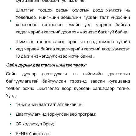
хугацаагаа тодорхой тусгаж өгнө.
Шимтгэл тооцох сарын орлогын доод хэмжээ нь
Хөдөлмөр, нийгмийн зөвшлийн гурван талт үндэсний
хорооноос тогтоосон тухайн үед мөрдөж байгаа
хөдөлмөрийн хөлсний доод хэмжээнээс багагүй байна.
Шимтгэл тооцох сарын орлогын дээд хэмжээ тухайн
үед мөрдөж байгаа хөдөлмөрийн хөлсний доод хэмжээг
10 дахин нэмэгдүүлснээс ихгүй байна.
Сайн дурын даатгалын шимтэл төлөх:
Сайн дураар даатгуулагч нь нийгмийн даатгалын
байгууллагатай байгуулсан гэрээнд заасан хугацаанд
төлбөл зохих шимтгэлээ доор дурдсан хэлбэрээр төлнө.
Үүнд:
“Нийгмийн даатгал” аппликейшн;
Даатгуулагчид зориулсан веб програм;
QR код эсхүл Opay;
SENDLY ашиглан;