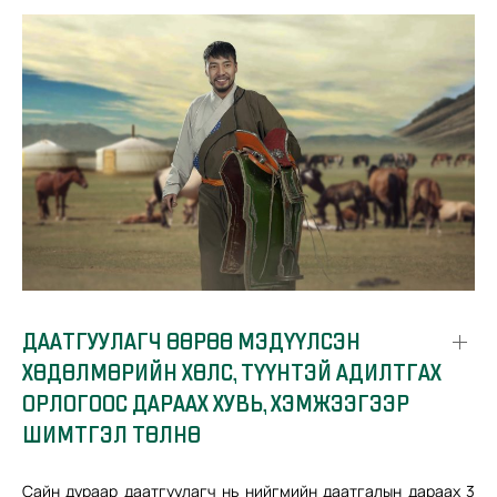
ДААТГУУЛАГЧ ӨӨРӨӨ МЭДҮҮЛСЭН
ХӨДӨЛМӨРИЙН ХӨЛС, ТҮҮНТЭЙ АДИЛТГАХ
ОРЛОГООС ДАРААХ ХУВЬ, ХЭМЖЭЭГЭЭР
ШИМТГЭЛ ТӨЛНӨ
Сайн дураар даатгуулагч нь нийгмийн даатгалын дараах 3