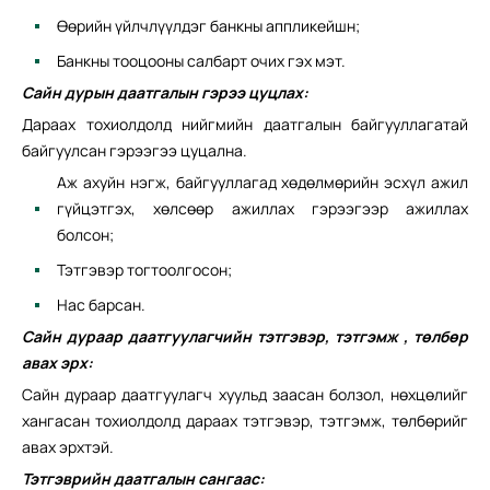
Өөрийн үйлчлүүлдэг банкны аппликейшн;
Банкны тооцооны салбарт очих гэх мэт.
Сайн дурын даатгалын гэрээ цуцлах:
Дараах тохиолдолд нийгмийн даатгалын байгууллагатай
байгуулсан гэрээгээ цуцална.
Аж ахуйн нэгж, байгууллагад хөдөлмөрийн эсхүл ажил
гүйцэтгэх, хөлсөөр ажиллах гэрээгээр ажиллах
болсон;
Тэтгэвэр тогтоолгосон;
Нас барсан.
Сайн дураар даатгуулагчийн тэтгэвэр, тэтгэмж , төлбөр
авах эрх:
Сайн дураар даатгуулагч хуульд заасан болзол, нөхцөлийг
хангасан тохиолдолд дараах тэтгэвэр, тэтгэмж, төлбөрийг
авах эрхтэй.
Тэтгэврийн даатгалын сангаас: