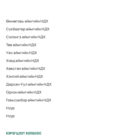
Өмнөговь аймгийн НДХ
Сүхбаатар аймгийн НДХ
Сэлэнгэ аймгийн НДХ
Төв аймгийн НДХ
Увс аймгийн НДХ
Ховд аймгийн НДХ
Хөвсгөл аймгийн НДХ
Хэнтий аймгийн НДХ
Дархан-Уул аймгийн НДХ
Орхон аймгийн НДХ
Говьсүмбэр аймгийн НДХ
Нүүр
Нүүр
ХЭРЭГЦЭЭТ ХОЛБООС