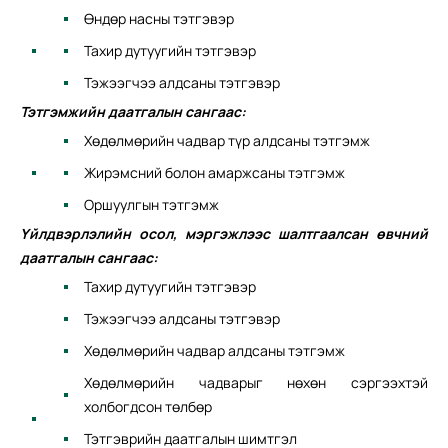
Өндөр насны тэтгэвэр
Тахир дутуугийн тэтгэвэр
Тэжээгчээ алдсаны тэтгэвэр
Тэтгэмжийн даатгалын сангаас:
Хөдөлмөрийн чадвар түр алдсаны тэтгэмж
Жирэмсний болон амаржсаны тэтгэмж
Оршуулгын тэтгэмж
Үйлдвэрлэлийн осол, мэргэжлээс шалтгаалсан өвчний
даатгалын сангаас:
Тахир дутуугийн тэтгэвэр
Тэжээгчээ алдсаны тэтгэвэр
Хөдөлмөрийн чадвар алдсаны тэтгэмж
Хөдөлмөрийн чадварыг нөхөн сэргээхтэй
холбогдсон төлбөр
Тэтгэврийн даатгалын шимтгэл