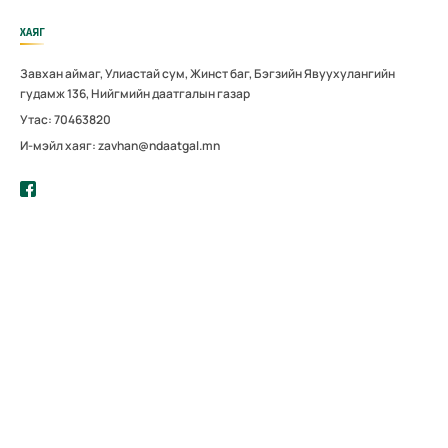
ХАЯГ
Завхан аймаг, Улиастай сум, Жинст баг, Бэгзийн Явуухулангийн
гудамж 136, Нийгмийн даатгалын газар
Утас: 70463820
И-мэйл хаяг: zavhan@ndaatgal.mn