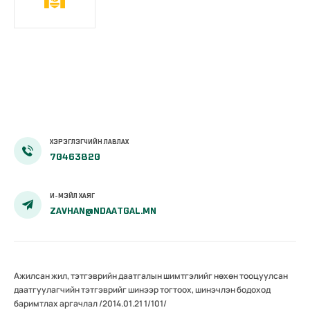
ХЭРЭГЛЭГЧИЙН ЛАВЛАХ
70463820
И-МЭЙЛ ХАЯГ
ZAVHAN@NDAATGAL.MN
Ажилсан жил, тэтгэврийн даатгалын шимтгэлийг нөхөн тооцуулсан
даатгуулагчийн тэтгэврийг шинээр тогтоох, шинэчлэн бодоход
баримтлах аргачлал /2014.01.21 1/101/