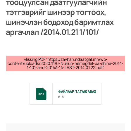
тооцуулсан даатгуулагчийн
тэтгэврийг шинээр тогтоох,
шинэчлэн бодоход баримтлах
аргачлал /2014.01.21 1/101/
Missing PDF "https://zavhan.ndaatgal.mn/wp-
content/uploads/2020/11/0-Nuhun-nemegdel-ba-shine-2014-
1-101-and-2014A-14-LAST-2014.01.22.pdf".
ФАЙЛААР ТАТАЖ АВАХ
0 B