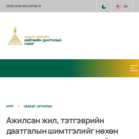
2026 ОНЫ 08 САРЫН 9
EN
НҮҮР
ЗААВАР, АРГАЧЛАЛ
Ажилсан жил, тэтгэврийн
даатгалын шимтгэлийг нөхөн