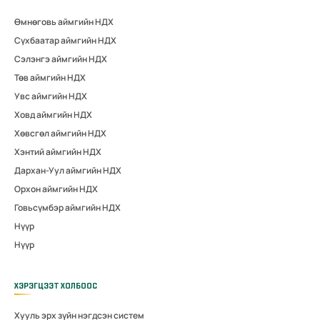
Өмнөговь аймгийн НДХ
Сүхбаатар аймгийн НДХ
Сэлэнгэ аймгийн НДХ
Төв аймгийн НДХ
Увс аймгийн НДХ
Ховд аймгийн НДХ
Хөвсгөл аймгийн НДХ
Хэнтий аймгийн НДХ
Дархан-Уул аймгийн НДХ
Орхон аймгийн НДХ
Говьсүмбэр аймгийн НДХ
Нүүр
Нүүр
ХЭРЭГЦЭЭТ ХОЛБООС
Хууль эрх зүйн нэгдсэн систем