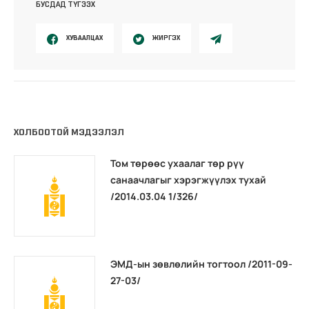
БУСДАД ТҮГЭЭХ
ХУВААЛЦАХ
ЖИРГЭХ
ХОЛБООТОЙ МЭДЭЭЛЭЛ
Том төрөөс ухаалаг төр рүү
санаачлагыг хэрэгжүүлэх тухай
/2014.03.04 1/326/
ЭМД-ын зөвлөлийн тогтоол /2011-09-
27-03/