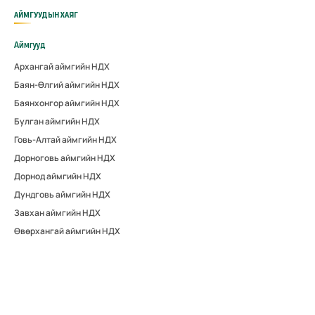
АЙМГУУДЫН ХАЯГ
Аймгууд
Архангай аймгийн НДХ
Баян-Өлгий аймгийн НДХ
Баянхонгор аймгийн НДХ
Булган аймгийн НДХ
Говь-Алтай аймгийн НДХ
Дорноговь аймгийн НДХ
Дорнод аймгийн НДХ
Дундговь аймгийн НДХ
Завхан аймгийн НДХ
Өвөрхангай аймгийн НДХ