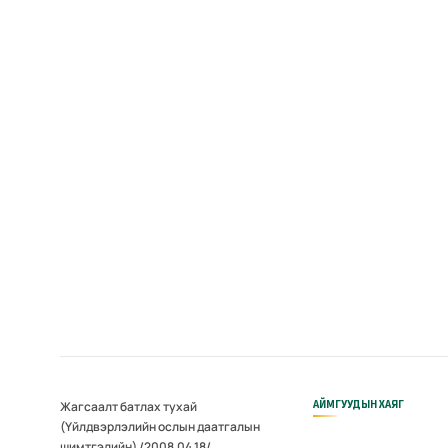
АЙМГУУДЫН ХАЯГ
Жагсаалт батлах тухай
(Үйлдвэрлэлийн ослын даатгалын
шимтгэлийн) /2008.04.18/