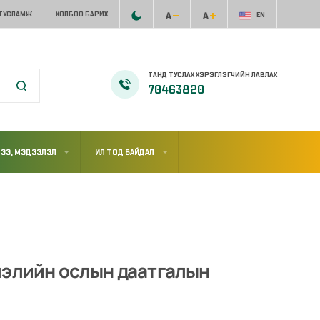
 ТУСЛАМЖ
ХОЛБОО БАРИХ
EN
ТАНД ТУСЛАХ ХЭРЭГЛЭГЧИЙН ЛАВЛАХ
70463820
ЭЭ, МЭДЭЭЛЭЛ
ИЛ ТОД БАЙДАЛ
лэлийн ослын даатгалын