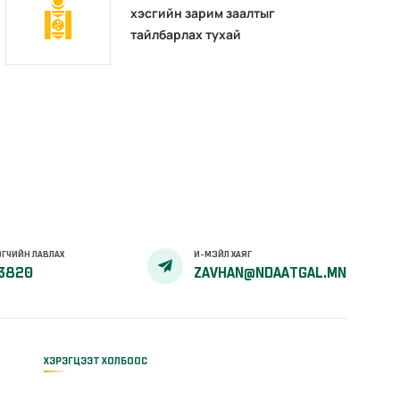
хэсгийн зарим заалтыг
тайлбарлах тухай
ГЧИЙН ЛАВЛАХ
И-МЭЙЛ ХАЯГ
3820
ZAVHAN@NDAATGAL.MN
ХЭРЭГЦЭЭТ ХОЛБООС