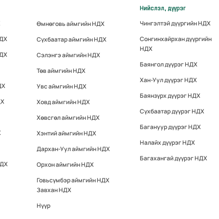
Нийслэл, дүүрэг
Х
Чингэлтэй дүүргийн НДХ
Өмнөговь аймгийн НДХ
НДХ
Сонгинхайрхан дүүргийн
Сүхбаатар аймгийн НДХ
НДХ
НДХ
Сэлэнгэ аймгийн НДХ
Баянгол дүүрэг НДХ
Төв аймгийн НДХ
Хан-Уул дүүрэг НДХ
ДХ
Увс аймгийн НДХ
Баянзүрх дүүрэг НДХ
ДХ
Ховд аймгийн НДХ
Сүхбаатар дүүрэг НДХ
Хөвсгөл аймгийн НДХ
Багануур дүүрэг НДХ
Х
Хэнтий аймгийн НДХ
Налайх дүүрэг НДХ
Дархан-Уул аймгийн НДХ
Багахангай дүүрэг НДХ
НДХ
Орхон аймгийн НДХ
Говьсүмбэр аймгийн НДХ
Завхан НДХ
Нүүр