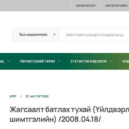
САНАЛ ХҮСЭЛТ
ХЭРЭГЛЭГЧИЙН
GAL
ҮЙЛЧИЛГЭЭНИЙ ТӨРӨЛ
СТАТИСТИК МЭДЭЭЛЭЛ
МЭД
НҮҮР
ЗГ-ЫН ТОГТООЛ
Жагсаалт батлах тухай (Үйлдвэр
шимтгэлийн) /2008.04.18/