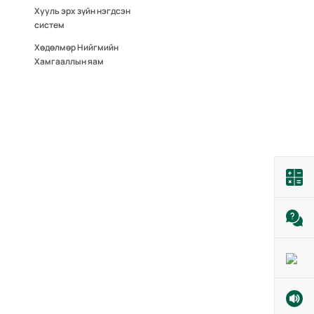
Хууль эрх зүйн нэгдсэн
систем
Хөдөлмөр Нийгмийн
Хамгааллын яам