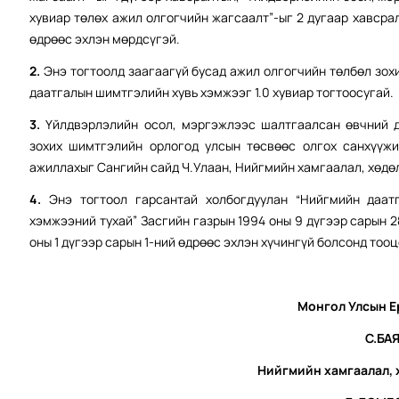
хувиар төлөх ажил олгогчийн жагсаалт”-ыг 2 дугаар хавсрал
өдрөөс эхлэн мөрдсүгэй.
2.
Энэ тогтоолд заагаагүй бусад ажил олгогчийн төлбөл зох
даатгалын шимтгэлийн хувь хэмжээг 1.0 хувиар тогтоосугай.
3.
Үйлдвэрлэлийн осол, мэргэжлээс шалтгаалсан өвчний д
зохих шимтгэлийн орлогод улсын төсвөөс олгох санхүүжи
ажиллахыг Сангийн сайд Ч.Улаан, Нийгмийн хамгаалал, хөдө
4.
Энэ тогтоол гарсантай холбогдуулан “Нийгмийн даатг
хэмжээний тухай” Засгийн газрын 1994 оны 9 дүгээр сарын 2
оны 1 дүгээр сарын 1-ний өдрөөс эхлэн хүчингүй болсонд тооц
Монгол Улсын Е
С.БА
Нийгмийн хамгаалал,