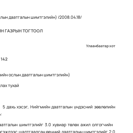
Н ГАЗРЫН ТОГТООЛ
Улаанбаатар хот
 142
ийн ослын даатгалын шимтгэлийн)
лах тухай
 дахь хэсэг, Нийгмийн даатгалын үндэсний зөвлөлийн
:
аатгалын шимтгэлийг 3.0 хувиар төлөх ажил олгогчийн
эргэжлээс шалтгаалсан өвчний даатгалын шимтгэлийг 2.0