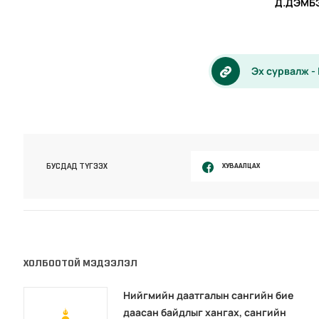
Д.ДЭМБ
Эх сурвалж -
ХУВААЛЦАХ
БУСДАД ТҮГЭЭХ
ХОЛБООТОЙ МЭДЭЭЛЭЛ
Нийгмийн даатгалын сангийн бие
даасан байдлыг хангах, сангийн