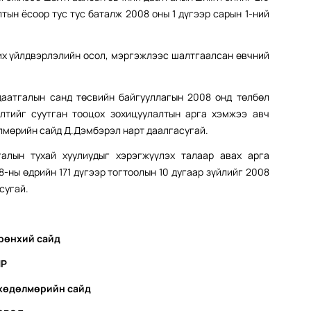
тын ёсоор тус тус баталж 2008 оны 1 дүгээр сарын 1-ний
их үйлдвэрлэлийн осол, мэргэжлээс шалтгаалсан өвчний
аатгалын санд төсвийн байгууллагын 2008 онд төлбөл
лтийг суутган тооцох зохицуулалтын арга хэмжээ авч
лмөрийн сайд Д.Дэмбэрэл нарт даалгасугай.
алын тухай хуулиудыг хэрэгжүүлэх талаар авах арга
8-ны өдрийн 171 дүгээр тогтоолын 10 дугаар зүйлийг 2008
сугай.
рөнхий сайд
ЯР
 хөдөлмөрийн сайд