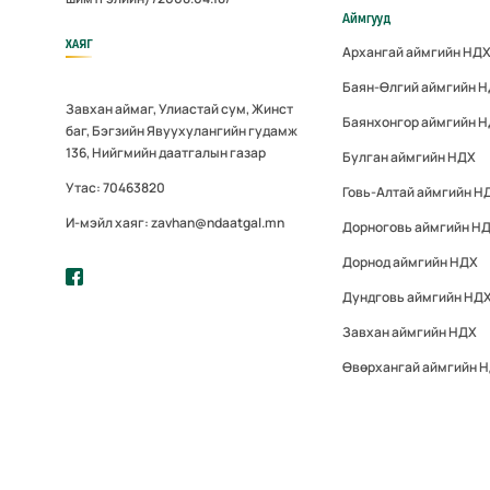
Аймгууд
ХАЯГ
Архангай аймгийн НД
Баян-Өлгий аймгийн 
Завхан аймаг, Улиастай сум, Жинст
Баянхонгор аймгийн 
баг, Бэгзийн Явуухулангийн гудамж
136, Нийгмийн даатгалын газар
Булган аймгийн НДХ
Утас: 70463820
Говь-Алтай аймгийн Н
И-мэйл хаяг: zavhan@ndaatgal.mn
Дорноговь аймгийн Н
Дорнод аймгийн НДХ
Дундговь аймгийн НД
Завхан аймгийн НДХ
Өвөрхангай аймгийн 