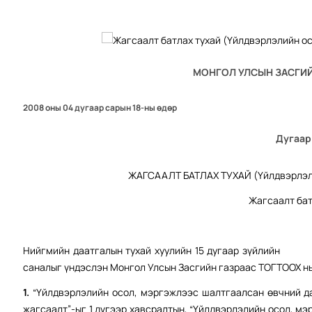
МОНГОЛ УЛСЫН ЗАСГИЙ
2008 оны 04 дугаар сарын 18-ны өдөр
Дугаар
ЖАГСААЛТ БАТЛАХ ТУХАЙ (Үйлдвэрлэл
Жагсаалт бат
Нийгмийн даатгалын тухай хуулийн 15 дугаар зүйлийн 5
саналыг үндэслэн Монгол Улсын Засгийн газраас ТОГТООХ нь
1.
“Үйлдвэрлэлийн осол, мэргэжлээс шалтгаалсан өвчний д
жагсаалт”-ыг 1 дүгээр хавсралтын, “Үйлдвэрлэлийн осол, м