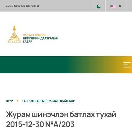
2026 ОНЫ 08 САРЫН 9
EN
НҮҮР
ГАЗРЫН ДАРГЫН ТУШААЛ, ШИЙДВЭР
Журам шинэчлэн батлах тухай
2015-12-30 №А/203