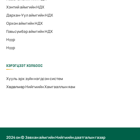
Хэнтий аймгийн НДХ
Дархан-Уул аймгийн НДХ
Орхон аймгийн НДХ
Говьсүмбэр аймгийн НДХ
Нүүр
Нүүр
ХЭРЭГЦЭЭТ ХОЛБООС
Хууль эрх зүйн нэгдсэн систем
Хөдөлмөр Нийгмийн Хамгааллын яам
2024 он © Завхан аймгийн Нийгмийн даатгалын газар