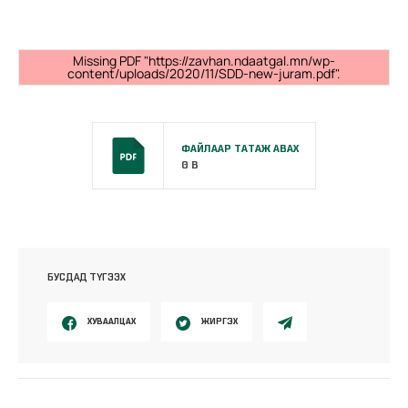
Missing PDF "https://zavhan.ndaatgal.mn/wp-
content/uploads/2020/11/SDD-new-juram.pdf".
ФАЙЛААР ТАТАЖ АВАХ
0 B
БУСДАД ТҮГЭЭХ
ХУВААЛЦАХ
ЖИРГЭХ