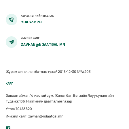
ХЭРЭГЛЭГЧИЙН ЛАВЛАХ
70463820
И-МЭЙЛ ХАЯГ
ZAVHAN@NDAATGAL.MN
Журам шинэчлэн батлах тухай 2015-12-30 №А/203
ХАЯГ
Завхан аймаг, Улиастай сум, Жинст баг, Бэгзийн Явуухулангийн
гудамж 136, Нийгмийн даатгалын газар
Утас: 70463820
И-мэйл хаяг: zavhan@ndaatgal.mn