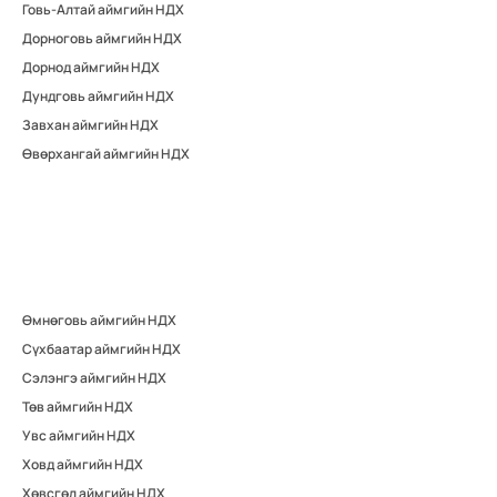
Говь-Алтай аймгийн НДХ
Дорноговь аймгийн НДХ
Дорнод аймгийн НДХ
Дундговь аймгийн НДХ
Завхан аймгийн НДХ
Өвөрхангай аймгийн НДХ
Өмнөговь аймгийн НДХ
Сүхбаатар аймгийн НДХ
Сэлэнгэ аймгийн НДХ
Төв аймгийн НДХ
Увс аймгийн НДХ
Ховд аймгийн НДХ
Хөвсгөл аймгийн НДХ