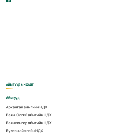
АЙМГУУДЫН ХАЯГ
Аймгууд
Архангай аймгийн НДХ
Баян-Өлгий аймгийн НДХ
Баянхонгор аймгийн НДХ
Булган аймгийн НДХ