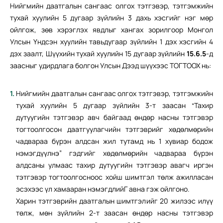
Нийгмийн даатгалын сангаас олгох тэтгэвэр, тэтгэмжийн
тухай хуулийн 5 дугаар зүйлийн 3 дахь хэсгийг нэг мөр
ойлгож, зөв хэрэглэх явдлыг хангах зорилгоор Монгол
Улсын Үндсэн хуулийн тавьдугаар зүйлийн 1 дэх хэсгийн 4
дэх заалт, Шүүхийн тухай хуулийн 15 дугаар зүйлийн
15.6.5
-д
заасныг удирдлага болгон Улсын Дээд шүүхээс ТОГТООХ нь:
Нийгмийн даатгалын сангаас олгох тэтгэвэр, тэтгэмжийн
тухай хуулийн 5 дугаар зүйлийн 3-т заасан “Тахир
дутуугийн тэтгэвэр авч байгаад өндөр насны тэтгэвэр
тогтоолгосон даатгуулагчийн тэтгэврийг хөдөлмөрийн
чадвараа бүрэн алдсан жил тутамд нь 1 хувиар бодож
нэмэгдүүлнэ” гэдгийг хөдөлмөрийн чадвараа бүрэн
алдсаны улмаас тахир дутуугийн тэтгэвэр авагч иргэн
тэтгэвэр тогтоолгосноос хойш шимтгэл төлж ажилласан
эсэхээс үл хамааран нэмэгдлийГ авна гэж ойлгоно.
Харин тэтгэврийн даатгалын шимтгэлийг 20 жилээс илүү
төлж, мөн зүйлийн 2-т заасан өндөр насны тэтгэвэр