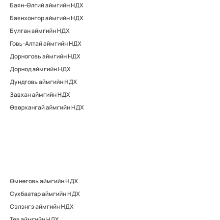
Баян-Өлгий аймгийн НДХ
Баянхонгор аймгийн НДХ
Булган аймгийн НДХ
Говь-Алтай аймгийн НДХ
Дорноговь аймгийн НДХ
Дорнод аймгийн НДХ
Дундговь аймгийн НДХ
Завхан аймгийн НДХ
Өвөрхангай аймгийн НДХ
Өмнөговь аймгийн НДХ
Сүхбаатар аймгийн НДХ
Сэлэнгэ аймгийн НДХ
Төв аймгийн НДХ