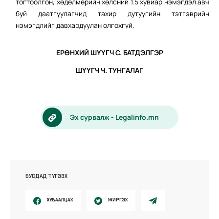
тогтоолгон, хөдөлмөрийн хөлсний 1.5 хувиар нэмэгдэл авч
буй даатгуулагчид тахир дутуугийн тэтгэврийн
нэмэгдлийг давхардуулан олгохгүй.
ЕРӨНХИЙ ШҮҮГЧ С. БАТДЭЛГЭР
ШҮҮГЧ Ч. ТУНГАЛАГ
Эх сурвалж - Legalinfo.mn
БУСДАД ТҮГЭЭХ
ХУВААЛЦАХ
ЖИРГЭХ