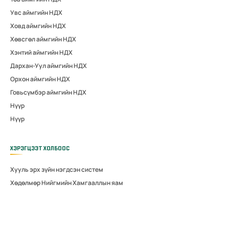
Увс аймгийн НДХ
Ховд аймгийн НДХ
Хөвсгөл аймгийн НДХ
Хэнтий аймгийн НДХ
Дархан-Уул аймгийн НДХ
Орхон аймгийн НДХ
Говьсүмбэр аймгийн НДХ
Нүүр
Нүүр
ХЭРЭГЦЭЭТ ХОЛБООС
Хууль эрх зүйн нэгдсэн систем
Хөдөлмөр Нийгмийн Хамгааллын яам