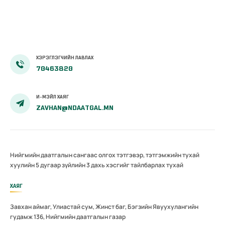
ХЭРЭГЛЭГЧИЙН ЛАВЛАХ
70463820
И-МЭЙЛ ХАЯГ
ZAVHAN@NDAATGAL.MN
Нийгмийн даатгалын сангаас олгох тэтгэвэр, тэтгэмжийн тухай
хуулийн 5 дугаар зүйлийн 3 дахь хэсгийг тайлбарлах тухай
ХАЯГ
Завхан аймаг, Улиастай сум, Жинст баг, Бэгзийн Явуухулангийн
гудамж 136, Нийгмийн даатгалын газар