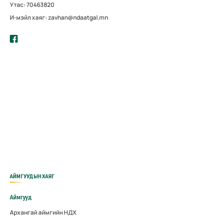
Утас: 70463820
И-мэйл хаяг: zavhan@ndaatgal.mn
АЙМГУУДЫН ХАЯГ
Аймгууд
Архангай аймгийн НДХ