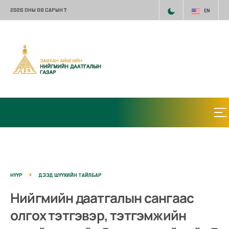
2026 ОНЫ 08 САРЫН 7
EN
НҮҮР
ДЭЭД ШҮҮХИЙН ТАЙЛБАР
Нийгмийн даатгалын сангаас
олгох тэтгэвэр, тэтгэмжийн