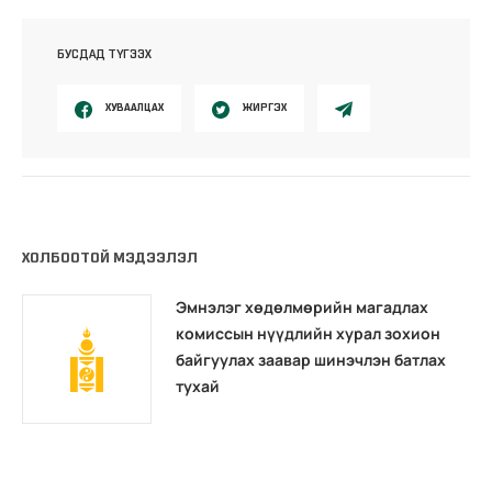
БУСДАД ТҮГЭЭХ
ХУВААЛЦАХ
ЖИРГЭХ
ХОЛБООТОЙ МЭДЭЭЛЭЛ
Эмнэлэг хөдөлмөрийн магадлах
комиссын нүүдлийн хурал зохион
байгуулах заавар шинэчлэн батлах
тухай