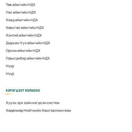
Төв аймгийн НДХ
Увс аймгийн НДХ
Ховд аймгийн НДХ
Хөвсгөл аймгийн НДХ
Хэнтий аймгийн НДХ
Дархан-Уул аймгийн НДХ
Орхон аймгийн НДХ
Говьсүмбэр аймгийн НДХ
Нүүр
Нүүр
ХЭРЭГЦЭЭТ ХОЛБООС
Хууль эрх зүйн нэгдсэн систем
Хөдөлмөр Нийгмийн Хамгааллын яам