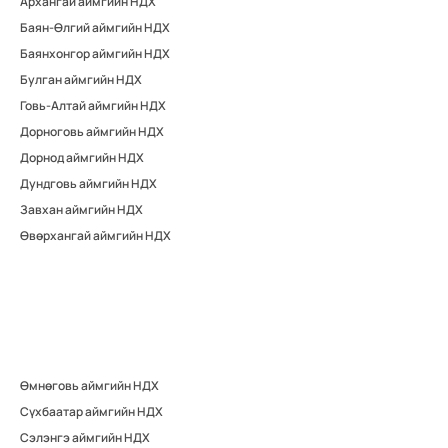
Архангай аймгийн НДХ
Баян-Өлгий аймгийн НДХ
Баянхонгор аймгийн НДХ
Булган аймгийн НДХ
Говь-Алтай аймгийн НДХ
Дорноговь аймгийн НДХ
Дорнод аймгийн НДХ
Дундговь аймгийн НДХ
Завхан аймгийн НДХ
Өвөрхангай аймгийн НДХ
Өмнөговь аймгийн НДХ
Сүхбаатар аймгийн НДХ
Сэлэнгэ аймгийн НДХ