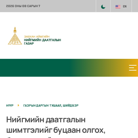
2026 ОНЫ 08 САРЫН 7
EN
НҮҮР
ГАЗРЫН ДАРГЫН ТУШААЛ, ШИЙДВЭР
Нийгмийн даатгалын
шимтгэлийг буцаан олгох,