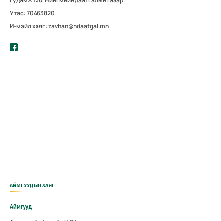
гудамж 136, Нийгмийн даатгалын газар
Утас: 70463820
И-мэйл хаяг: zavhan@ndaatgal.mn
АЙМГУУДЫН ХАЯГ
Аймгууд