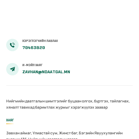
ХЭРЭГЛЭГЧИЙН ЛАВЛАХ
70463820
И-МЭЙЛ ХАЯГ
ZAVHAN@NDAATGAL.MN
Нийгмийн даатгалын шимтгэлийг буцаан олгох, бүртгэх, тайлагнах,
хяналт тавихад баримтлах журмыг хэрэгжүүлэх заавар
ХАЯГ
Завхан аймаг, Улиастай сум, Жинст баг, Бэгзийн Явуухулангийн