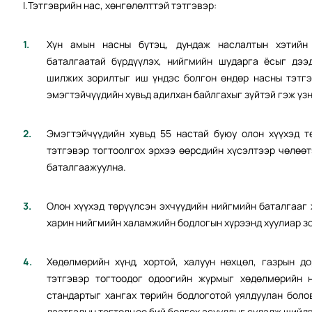
I.Тэтгэврийн нас, хөнгөлөлттэй тэтгэвэр:
Хүн амын насны бүтэц, дундаж наслалтын хэтийн 
баталгаатай бүрдүүлэх, нийгмийн шударга ёсыг дээд
шилжих зорилтыг иш үндэс болгон өндөр насны тэтгэ
эмэгтэйчүүдийн хувьд адилхан байлгахыг зүйтэй гэж үзн
Эмэгтэйчүүдийн хувьд 55 настай буюу олон хүүхэд т
тэтгэвэр тогтоолгох эрхээ өөрсдийн хүсэлтээр чөлөө
баталгаажуулна.
Олон хүүхэд төрүүлсэн эхчүүдийн нийгмийн баталгааг
харин нийгмийн халамжийн бодлогын хүрээнд хуулиар зо
Хөдөлмөрийн хүнд, хортой, халуун нөхцөл, газрын д
тэтгэвэр тогтоодог одоогийн журмыг хөдөлмөрийн н
стандартыг хангах төрийн бодлоготой уялдуулан боло
даатгалын тогтолцоо бий болгох асуудлыг судалж шийд