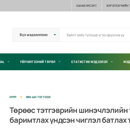
САНАЛ ХҮСЭЛТ
ХЭРЭГЛЭГЧИЙН
GAL
ҮЙЛЧИЛГЭЭНИЙ ТӨРӨЛ
СТАТИСТИК МЭДЭЭЛЭЛ
МЭД
НҮҮР
УИХ-ЫН ТОГТООЛ
Төрөөс тэтгэврийн шинэчлэлийн т
баримтлах үндсэн чиглэл батлах т