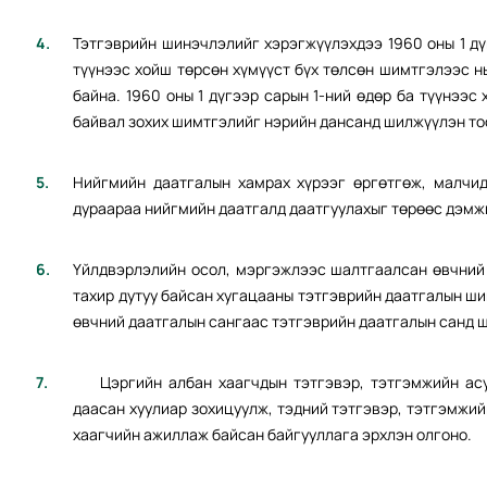
Тэтгэврийн шинэчлэлийг хэрэгжүүлэхдээ 1960 оны 1 дү
түүнээс хойш төрсөн хүмүүст бүх төлсөн шимтгэлээс н
байна. 1960 оны 1 дүгээр сарын 1-ний өдөр ба түүнээс
байвал зохих шимтгэлийг нэрийн дансанд шилжүүлэн то
Нийгмийн даатгалын хамрах хүрээг өргөтгөж, малчид
дураараа нийгмийн даатгалд даатгуулахыг төрөөс дэмж
Үйлдвэрлэлийн осол, мэргэжлээс шалтгаалсан өвчний 
тахир дутуу байсан хугацааны тэтгэврийн даатгалын ш
өвчний даатгалын сангаас тэтгэврийн даатгалын санд ш
Цэргийн албан хаагчдын тэтгэвэр, тэтгэмжийн асуу
даасан хуулиар зохицуулж, тэдний тэтгэвэр, тэтгэмжий
хаагчийн ажиллаж байсан байгууллага эрхлэн олгоно.