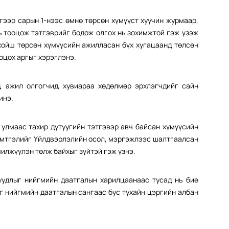
гээр сарын 1-нээс өмнө төрсөн хүмүүст хуучин журмаар,
ь тооцож тэтгэврийг бодож олгох нь зохимжтой гэж үзэж
 хойш төрсөн хүмүүсийн ажилласан бүх хугацаанд төлсөн
оцох аргыг хэрэглэнэ.
, ажил олгогчид, хувиараа хөдөлмөр эрхлэгчдийг сайн
инэ.
улмаас тахир дутуугийн тэтгэвэр авч байсан хүмүүсийн
имтгэлийг Үйлдвэрлэлийн осол, мэргэжлээс шалтгаалсан
илжүүлэн төлж байхыг зүйтэй гэж үзнэ.
длыг нийгмийн даатгалын харилцаанаас тусад нь бие
г нийгмийн даатгалын сангаас бус тухайн цэргийн албан