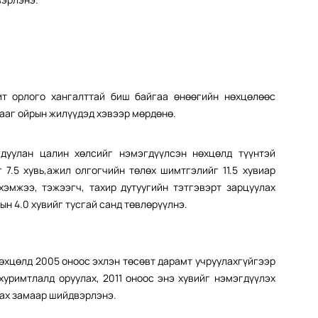
ит орлого хангалттай биш байгаа өнөөгийн нөхцөлөөс
ааг ойрын жилүүдэд хэвээр мөрдөнө.
дуулан цалин хөлсийг нэмэгдүүлсэн нөхцөлд түүнтэй
7.5 хувь,ажил олгогчийн төлөх шимтгэлийг 11.5 хувиар
хэмжээ, тэжээгч, тахир дутуугийн тэтгэвэрт зарцуулах
н 4.0 хувийг тусгай санд төвлөрүүлнэ.
өхцөлд 2005 оноос эхлэн төсөвт дарамт учруулахгүйгээр
хуримтлалд оруулах, 2011 оноос энэ хувийг нэмэгдүүлэх
лах замаар шийдвэрлэнэ.