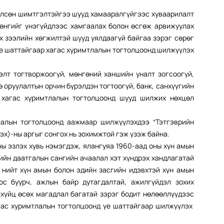
төлсөн шимтгэлтэйгээ шууд хамааралгүйгээс хуваарилалт
рөнгийг үнэгүйдлээс хамгаалах болон өсгөж арвижуулах
х зээлийн хөгжилтэй шууд уялдаагүй байгаа зэрэг сөрөг
үе шаттайгаар хагас хуримтлалын тогтолцоонд шилжүүлэх
элт тогтворжоогүй, мөнгөний ханшийн уналт зогсоогүй,
ө оруулалтын орчин бүрэлдэн тогтоогүй, банк, санхүүгийн
 хагас хуримтлалын тогтолцоонд шууд шилжих нөхцөл
лалын тогтолцоонд аажмаар шилжүүлэхдээ “Тэтгэврийн
эх)-ны аргыг сонгох нь зохимжтой гэж үзэж байна.
ы эзлэх хувь нэмэгдэж, ялангуяа 1960-аад оны хүн амын
рийн даатгалын сангийн ачаалал хэт хүндрэх хандлагатай
д нийт хүн амын болон эдийн засгийн идэвхтэй хүн амын
ос буурч, ажлын байр дутагдалтай, ажилгүйдэл зохих
эхүйц өсөх магадлал багатай зэрэг бодит нөлөөллүүдээс
гас хуримтлалын тогтолцоонд үе шаттайгаар шилжүүлэх