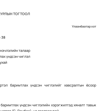
ХУРЛЫН ТОГТООЛ
Улаанбаатар хот
 38
инэчлэлийн талаар
тлах үндсэн чиглэл
тухай
ртэл баримтлах үндсэн чиглэлийг хавсралтын ёсоор
 баримтлах үндсэн чиглэлийн хэрэгжилтэд хяналт тавьж
хороо (С. Ламбаа)-нд даалгасугай.