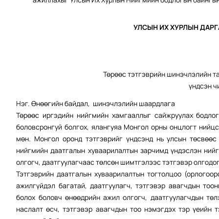
УЛСЫН ИХ ХУРЛЫ
Төрөөс тэтгэврийн шинэчлэлийн та
үндсэн ч
Нэг. Өнөөгийн байдал, шинэчлэлийн шаардлага
Төрөөс иргэдийн нийгмийн хамгааллыг сайжруулах бодлог
боловсронгуй болгох, ялангуяа Монгол орны онцлогт нийц
мөн. Монгол оронд тэтгэврийг үндсэнд нь улсын төсвөөс
нийгмийн даатгалын хуваарилалтын зарчимд үндэслэн нийг
олгогч, даатгуулагчаас төлсөн шимтгэлээс тэтгэвэр олгодог
Тэтгэврийн даатгалын хуваарилалтын тогтолцоо (орлогооро
ажилгүйдэл багатай, даатгуулагч, тэтгэвэр авагчдын тоо
болох боловч өнөөдрийн ажил олгогч, даатгуулагчдын тө
наслалт өсч, тэтгэвэр авагчдын тоо нэмэгдэх тэр үеийн 