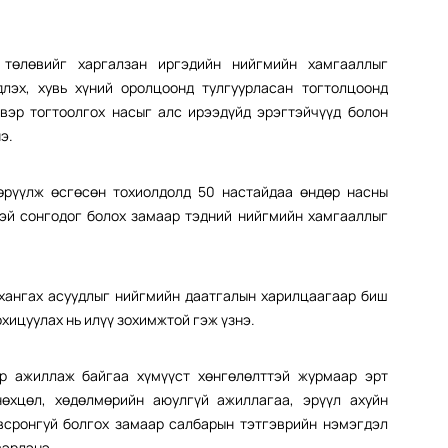
төлөвийг харгалзан иргэдийн нийгмийн хамгааллыг
лэх, хувь хүний оролцоонд тулгуурласан тогтолцоонд
вэр тогтоолгох насыг алс ирээдүйд эрэгтэйчүүд болон
э.
өрүүлж өсгөсөн тохиолдолд 50 настайдаа өндөр насны
тэй сонгодог болох замаар тэдний нийгмийн хамгааллыг
 хангах асуудлыг нийгмийн даатгалын харилцаагаар биш
хицуулах нь илүү зохимжтой гэж үзнэ.
ор ажиллаж байгаа хүмүүст хөнгөлөлттэй журмаар эрт
өхцөл, хөдөлмөрийн аюулгүй ажиллагаа, эрүүл ахуйн
всронгуй болгох замаар салбарын тэтгэврийн нэмэгдэл
вэрлэнэ.