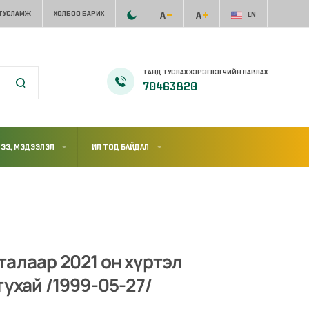
 ТУСЛАМЖ
ХОЛБОО БАРИХ
EN
ТАНД ТУСЛАХ ХЭРЭГЛЭГЧИЙН ЛАВЛАХ
70463820
ЭЭ, МЭДЭЭЛЭЛ
ИЛ ТОД БАЙДАЛ
алаар 2021 он хүртэл
ухай /1999-05-27/