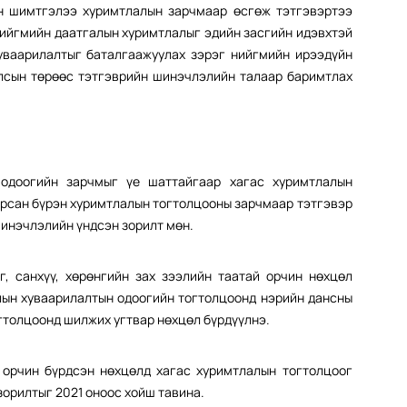
өн шимтгэлээ хуримтлалын зарчмаар өсгөж тэтгэвэртээ
нийгмийн даатгалын хуримтлалыг эдийн засгийн идэвхтэй
уваарилалтыг баталгаажуулах зэрэг нийгмийн ирээдүйн
лсын төрөөс тэтгэврийн шинэчлэлийн талаар баримтлах
одоогийн зарчмыг үе шаттайгаар хагас хуримтлалын
арсан бүрэн хуримтлалын тогтолцооны зарчмаар тэтгэвэр
шинэчлэлийн үндсэн зорилт мөн.
, санхүү, хөрөнгийн зах зээлийн таатай орчин нөхцөл
лын хуваарилалтын одоогийн тогтолцоонд нэрийн дансны
гтолцоонд шилжих угтвар нөхцөл бүрдүүлнэ.
 орчин бүрдсэн нөхцөлд хагас хуримтлалын тогтолцоог
орилтыг 2021 оноос хойш тавина.