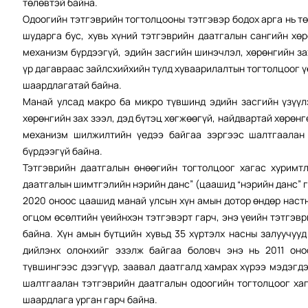
төлөвтэй байна.
Одоогийн тэтгэврийн тогтолцооны тэтгэвэр бодох арга нь 
шударга бус, хувь хүний тэтгэврийн даатгалын сангийн хө
механизм бүрдээгүй, эдийн засгийн шинэчлэл, хөрөнгийн за
үр дагавраас зайлсхийхийн тулд хуваарилалтын тогтолцоог 
шаардлагатай байна.
Манай улсад макро ба микро түвшинд эдийн засгийн үзүүл
хөрөнгийн зах зээл, дэд бүтэц хөгжөөгүй, найдвартай хөрөнг
механизм шилжилтийн үедээ байгаа зэргээс шалтгаалан
бүрдээгүй байна.
Тэтгэврийн даатгалын өнөөгийн тогтолцоог хагас хуримт
даатгалын шимтгэлийн нэрийн данс” (цаашид “нэрийн данс” г
2020 оноос цаашид манай улсын хүн амын дотор өндөр настн
огцом өсөлтийн үеийнхэн тэтгэвэрт гарч, энэ үеийн тэтгэв
байна. Хүн амын бүтцийн хувьд 35 хүртэлх насны залуучуу
дийлэнх олонхийг эзэлж байгаа боловч энэ нь 2011 оно
түвшингээс дээгүүр, заавал даатгалд хамрах хүрээ мэдэгд
шалтгаалан тэтгэврийн даатгалын одоогийн тогтолцоог ха
шаардлага урган гарч байна.