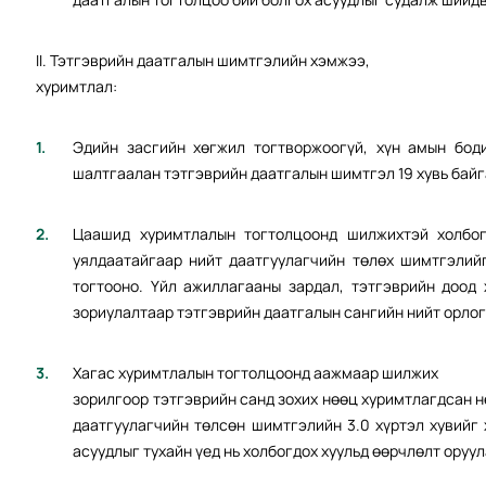
II. Тэтгэврийн даатгалын шимтгэлийн хэмжээ,
хуримтлал:
Эдийн засгийн хөгжил тогтворжоогүй, хүн амын бод
шалтгаалан тэтгэврийн даатгалын шимтгэл 19 хувь байг
Цаашид хуримтлалын тогтолцоонд шилжихтэй холбог
уялдаатайгаар нийт даатгуулагчийн төлөх шимтгэлийг 
тогтооно. Үйл ажиллагааны зардал, тэтгэврийн доод 
зориулалтаар тэтгэврийн даатгалын сангийн нийт орлогы
Хагас хуримтлалын тогтолцоонд аажмаар шилжих
зорилгоор тэтгэврийн санд зохих нөөц хуримтлагдсан н
даатгуулагчийн төлсөн шимтгэлийн 3.0 хүртэл хувийг 
асуудлыг тухайн үед нь холбогдох хуульд өөрчлөлт оруу