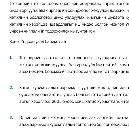
Тэтгэврийн тогтолцооны одоогийн хямралаас гарах, төлс
бүрэн эргүүлж авах иргэдийн сонирхолыг хөхүүлэн дэмжих, 
хөгжлийн бодлоготой шууд уялдуулах, нийгмийн шударга х
хөгжлийн хэрэгцээ, шаардлагыг иш үндэс болгон Монгол У
үндсэн чиглэлийг тодорхойлох нь зүйтэй юм.
Хоёр. Үндсэн үзэл баримтлал
Тэтгэврийн даатгалын тогтолцооны хуваарилалтын 
тогтолцоонд шилжүүлнэ. Алс ирээдүйд бүх нийтийг хам
авах нөхцөл, боломжийг эртнээс хангах нь тэтгэврийн 
Хагас хуримтлалын зарчимд шууд шилжих эдийн засаг
бүрдээгүй байгааг иш үндэс болгон тэтгэврийн даатга
аргыг хэрэглэж, 2005 оноос хойш хагас хуримтлалын то
Эдийн засгийн хөгжил, хөрөнгийн зах зээлийн таатай
аажмаар бүрэн хуримтлалын тогтолцоо болгон өөрчлөх з