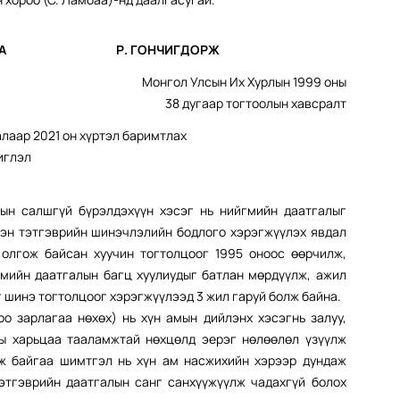
Н ДАРГА Р. ГОНЧИГДОРЖ
Монгол Улсын Их Хурлын 1999 оны
38 дугаар тогтоолын хавсралт
лаар 2021 он хүртэл баримтлах
иглэл
ын салшгүй бүрэлдэхүүн хэсэг нь нийгмийн даатгалыг
сэн тэтгэврийн шинэчлэлийн бодлого хэрэгжүүлэх явдал
 олгож байсан хуучин тогтолцоог 1995 оноос өөрчилж,
мийн даатгалын багц хуулиудыг батлан мөрдүүлж, ажил
 шинэ тогтолцоог хэрэгжүүлээд 3 жил гаруй болж байна.
о зарлагаа нөхөх) нь хүн амын дийлэнх хэсэгнь залуу,
ны харьцаа тааламжтай нөхцөлд эерэг нөлөөлөл үзүүлж
лж байгаа шимтгэл нь хүн ам насжихийн хэрээр дундаж
тэтгэврийн даатгалын санг санхүүжүүлж чадахгүй болох