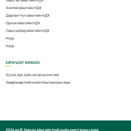
Хөвсгөл аймгийн НДХ
Хэнтий аймгийн НДХ
Дархан-Уул аймгийн НДХ
Орхон аймгийн НДХ
Говьсүмбэр аймгийн НДХ
Нүүр
Нүүр
ХЭРЭГЦЭЭТ ХОЛБООС
Хууль эрх зүйн нэгдсэн систем
Хөдөлмөр Нийгмийн Хамгааллын яам
2024 он © Завхан аймгийн Нийгмийн даатгалын газар