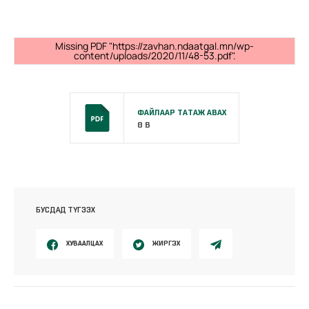
Missing PDF "https://zavhan.ndaatgal.mn/wp-
content/uploads/2020/11/48-53.pdf".
ФАЙЛААР ТАТАЖ АВАХ
0 B
БУСДАД ТҮГЭЭХ
ХУВААЛЦАХ
ЖИРГЭХ