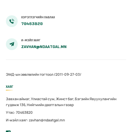
ХЭРЭГЛЭГЧИЙН ЛАВЛАХ
70463820
И-МЭЙЛ ХАЯГ
ZAVHAN@NDAATGAL.MN
ЭМД-ын зөвлөлийн тогтоол /2011-09-27-03/
ХАЯГ
Завхан аймаг, Улиастай сум, Жинст баг, Бэгзийн Явуухулангийн
гудамж 136, Нийгмийн даатгалын газар
Утас: 70463820
И-мэйл хаяг: zavhan@ndaatgal.mn