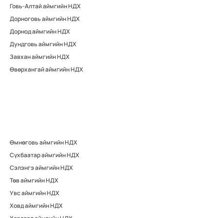
Говь-Алтай аймгийн НДХ
Дорноговь аймгийн НДХ
Дорнод аймгийн НДХ
Дундговь аймгийн НДХ
Завхан аймгийн НДХ
Өвөрхангай аймгийн НДХ
Өмнөговь аймгийн НДХ
Сүхбаатар аймгийн НДХ
Сэлэнгэ аймгийн НДХ
Төв аймгийн НДХ
Увс аймгийн НДХ
Ховд аймгийн НДХ