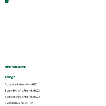
АЙМГУУДЫН ХАЯГ
Аймгууд
Архангай аймгийн НДХ
Баян-Өлгий аймгийн НДХ
Баянхонгор аймгийн НДХ
Булган аймгийн НДХ