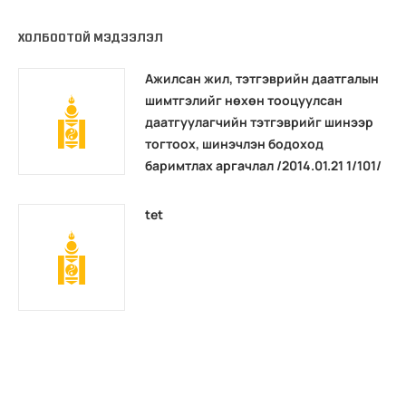
ХОЛБООТОЙ МЭДЭЭЛЭЛ
Ажилсан жил, тэтгэврийн даатгалын
шимтгэлийг нөхөн тооцуулсан
даатгуулагчийн тэтгэврийг шинээр
тогтоох, шинэчлэн бодоход
баримтлах аргачлал /2014.01.21 1/101/
tet