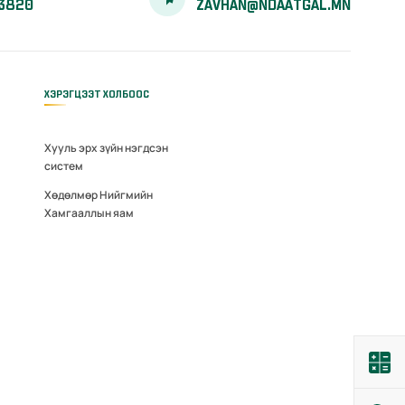
3820
ZAVHAN@NDAATGAL.MN
ХЭРЭГЦЭЭТ ХОЛБООС
Хууль эрх зүйн нэгдсэн
систем
Хөдөлмөр Нийгмийн
Хамгааллын яам