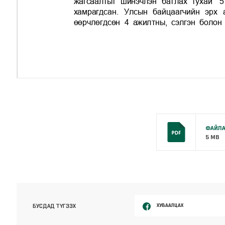
ФАЙЛА
5 MB
ХУВААЛЦАХ
БУСДАД ТҮГЭЭХ