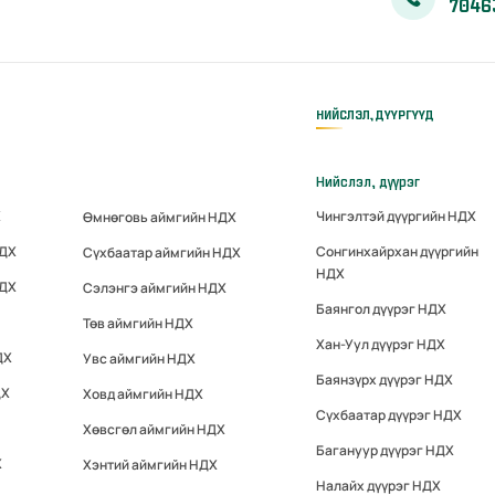
7046
НИЙСЛЭЛ, ДҮҮРГҮҮД
Нийслэл, дүүрэг
Х
Чингэлтэй дүүргийн НДХ
Өмнөговь аймгийн НДХ
НДХ
Сонгинхайрхан дүүргийн
Сүхбаатар аймгийн НДХ
НДХ
НДХ
Сэлэнгэ аймгийн НДХ
Баянгол дүүрэг НДХ
Төв аймгийн НДХ
Хан-Уул дүүрэг НДХ
ДХ
Увс аймгийн НДХ
Баянзүрх дүүрэг НДХ
ДХ
Ховд аймгийн НДХ
Сүхбаатар дүүрэг НДХ
Хөвсгөл аймгийн НДХ
Багануур дүүрэг НДХ
Х
Хэнтий аймгийн НДХ
Налайх дүүрэг НДХ