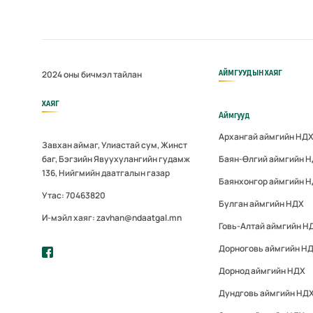
АЙМГУУДЫН ХАЯГ
2024 оны бичмэл тайлан
ХАЯГ
Аймгууд
Архангай аймгийн НД
Завхан аймаг, Улиастай сум, Жинст
баг, Бэгзийн Явуухулангийн гудамж
Баян-Өлгий аймгийн 
136, Нийгмийн даатгалын газар
Баянхонгор аймгийн 
Утас: 70463820
Булган аймгийн НДХ
И-мэйл хаяг: zavhan@ndaatgal.mn
Говь-Алтай аймгийн Н
Дорноговь аймгийн Н
Дорнод аймгийн НДХ
Дундговь аймгийн НД