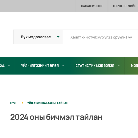
САНАЛ ХҮСЭЛТ
ХЭРЭГЛЭГЧИЙН
GAL
ҮЙЛЧИЛГЭЭНИЙ ТӨРӨЛ
СТАТИСТИК МЭДЭЭЛЭЛ
МЭД
НҮҮР
ҮЙЛ АЖИЛЛАГААНЫ ТАЙЛАН
2024 оны бичмэл тайлан