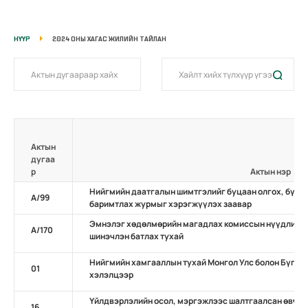
НҮҮР
2024 ОНЫ ХАГАС ЖИЛИЙН ТАЙЛАН
Актын
дугаа
р
Актын нэр
Нийгмийн даатгалын шимтгэлийг буцаан олгох, бүртг
А/99
баримтлах журмыг хэрэгжүүлэх заавар
Эмнэлэг хөдөлмөрийн магадлах комиссын нүүдлийн х
А/170
шинэчлэн батлах тухай
Нийгмийн хамгааллын тухай Монгол Улс болон Бүгд 
01
хэлэлцээр
Үйлдвэрлэлийн осол, мэргэжлээс шалтгаалсан өвчни
16