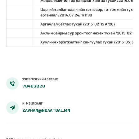
Мэдээллийн ил тод байдлыг хангах тухай /2014.08.15 
Цэргийн албан хаагчийн тэтгэвэр, тэтгэмжийн тухай
аргачлал /2014.07.24/ 1/1190
Аргачлал батлах тухай /2015-02-12 А/26 /
Ажлын байрны сур орон тоог нөхөх тухай /2015-02-24 
Хуулийн хэрэгжилтийг хангуулах тухай /2015-05-07 1
ХЭРЭГЛЭГЧИЙН ЛАВЛАХ
70463820
И-МЭЙЛ ХАЯГ
ZAVHAN@NDAATGAL.MN