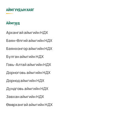
АЙМГУУДЫН ХАЯГ
Аймгууд
Архангай аймгийн НДХ
Баян-Өлгий аймгийн НДХ
Баянхонгор аймгийн НДХ
Булган аймгийн НДХ
Говь-Алтай аймгийн НДХ
Дорноговь аймгийн НДХ
Дорнод аймгийн НДХ
Дундговь аймгийн НДХ
Завхан аймгийн НДХ
Өвөрхангай аймгийн НДХ