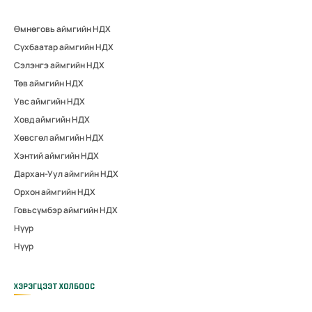
Өмнөговь аймгийн НДХ
Сүхбаатар аймгийн НДХ
Сэлэнгэ аймгийн НДХ
Төв аймгийн НДХ
Увс аймгийн НДХ
Ховд аймгийн НДХ
Хөвсгөл аймгийн НДХ
Хэнтий аймгийн НДХ
Дархан-Уул аймгийн НДХ
Орхон аймгийн НДХ
Говьсүмбэр аймгийн НДХ
Нүүр
Нүүр
ХЭРЭГЦЭЭТ ХОЛБООС