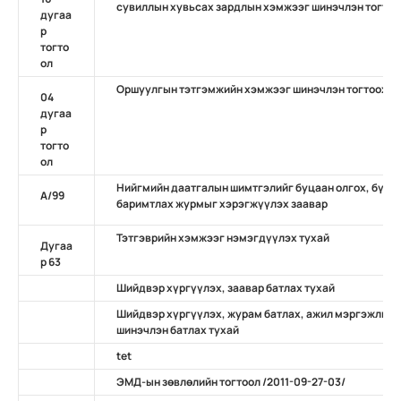
сувиллын хувьсах зардлын хэмжээг шинэчлэн тогтоо
дугаа
р
тогто
ол
Оршуулгын тэтгэмжийн хэмжээг шинэчлэн тогтоох т
04
дугаа
р
тогто
ол
Нийгмийн даатгалын шимтгэлийг буцаан олгох, бүртг
A/99
баримтлах журмыг хэрэгжүүлэх заавар
Тэтгэврийн хэмжээг нэмэгдүүлэх тухай
Дугаа
р 63
Шийдвэр хүргүүлэх, заавар батлах тухай
Шийдвэр хүргүүлэх, журам батлах, ажил мэргэжлийн
шинэчлэн батлах тухай
tet
ЭМД-ын зөвлөлийн тогтоол /2011-09-27-03/