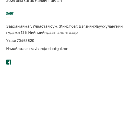
2024 оны хагас жилийн тайлан
ХАЯГ
Завхан аймаг, Улиастай сум, Жинст баг, Бэгзийн Явуухулангийн
гудамж 136, Нийгмийн даатгалын газар
Утас: 70463820
И-мэйл хаяг: zavhan@ndaatgal.mn