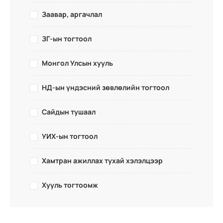
Заавар, аргачлал
ЗГ-ын тогтоол
Монгол Улсын хууль
НД-ын үндэсний зөвлөлийн тогтоол
Сайдын тушаал
УИХ-ын тогтоол
Хамтран ажиллах тухай хэлэлцээр
Хууль тогтоомж