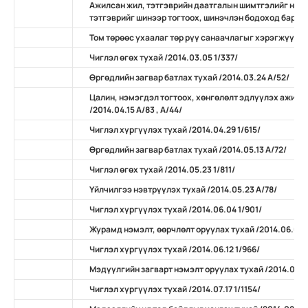
Ажилсан жил, тэтгэврийн даатгалын шимтгэлийг нөх
тэтгэврийг шинээр тогтоох, шинэчлэн бодоход баримтл
Том төрөөс ухаалаг төр рүү санаачлагыг хэрэгжүүлэх 
Чиглэл өгөх тухай /2014.03.05 1/337/
Өргөдлийн загвар батлах тухай /2014.03.24 А/52/
Цалин, нэмэгдэл тогтоох, хөнгөлөлт эдлүүлэх ажилс
/2014.04.15 А/83 , А/44/
Чиглэл хүргүүлэх тухай /2014.04.29 1/615/
Өргөдлийн загвар батлах тухай /2014.05.13 А/72/
Чиглэл өгөх тухай /2014.05.23 1/811/
Үйлчилгээ нэвтрүүлэх тухай /2014.05.23 А/78/
Чиглэл хүргүүлэх тухай /2014.06.04 1/901/
Журамд нэмэлт, өөрчлөлт оруулах тухай /2014.06.06 
Чиглэл хүргүүлэх тухай /2014.06.12 1/966/
Мэдүүлгийн загварт нэмэлт оруулах тухай /2014.07.0
Чиглэл хүргүүлэх тухай /2014.07.17 1/1154/