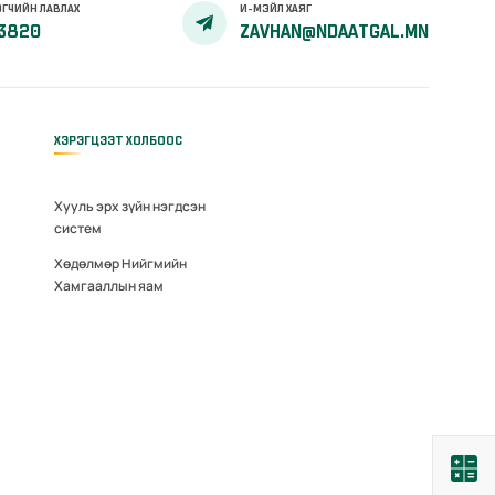
ГЧИЙН ЛАВЛАХ
И-МЭЙЛ ХАЯГ
3820
ZAVHAN@NDAATGAL.MN
ХЭРЭГЦЭЭТ ХОЛБООС
Хууль эрх зүйн нэгдсэн
систем
Хөдөлмөр Нийгмийн
Хамгааллын яам