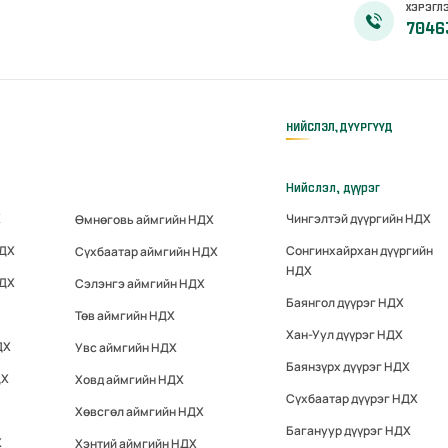
ХЭРЭГЛЭ
7046
НИЙСЛЭЛ, ДҮҮРГҮҮД
Нийслэл, дүүрэг
Х
Чингэлтэй дүүргийн НДХ
Өмнөговь аймгийн НДХ
НДХ
Сонгинхайрхан дүүргийн
Сүхбаатар аймгийн НДХ
НДХ
НДХ
Сэлэнгэ аймгийн НДХ
Баянгол дүүрэг НДХ
Төв аймгийн НДХ
Хан-Уул дүүрэг НДХ
ДХ
Увс аймгийн НДХ
Баянзүрх дүүрэг НДХ
ДХ
Ховд аймгийн НДХ
Сүхбаатар дүүрэг НДХ
Хөвсгөл аймгийн НДХ
Багануур дүүрэг НДХ
Х
Хэнтий аймгийн НДХ