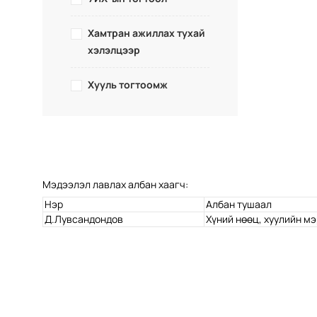
Хамтран ажиллах тухай
хэлэлцээр
Хууль тогтоомж
Мэдээлэл лавлах албан хаагч:
Нэр
Албан тушаал
Д.Лувсандондов
Хүний нөөц, хуулийн м