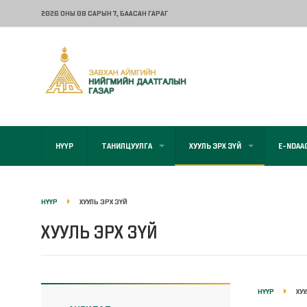
2026 ОНЫ 08 САРЫН 7
, БААСАН ГАРАГ
НҮҮР
ТАНИЛЦУУЛГА
ХУУЛЬ ЭРХ ЗҮЙ
E-NDAA
НҮҮР
ХУУЛЬ ЭРХ ЗҮЙ
ХУУЛЬ ЭРХ ЗҮЙ
НҮҮР
ХУ