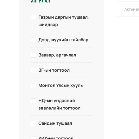
АНГИЛАЛ
Газрын даргын тушаал,
шийдвэр
Дээд шүүхийн тайлбар
Заавар, аргачлал
ЗГ-ын тогтоол
Монгол Улсын хууль
НД-ын үндэсний
зөвлөлийн тогтоол
Сайдын тушаал
УИХ-ын тогтоол