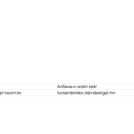
Албаны и-мэйл хаяг
эргэжилтэн
luvsandondov.d@ndaatgal.mn