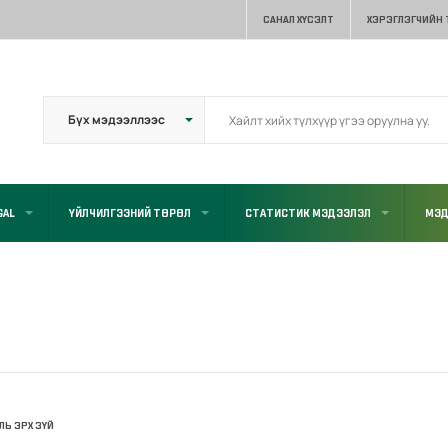
САНАЛ ХҮСЭЛТ
ХЭРЭГЛЭГЧИЙН
GAL
ҮЙЛЧИЛГЭЭНИЙ ТӨРӨЛ
СТАТИСТИК МЭДЭЭЛЭЛ
МЭД
УЛЬ ЭРХ ЗҮЙ