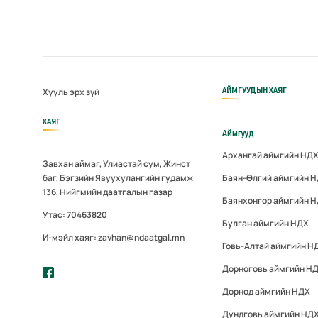
АЙМГУУДЫН ХАЯГ
Хууль эрх зүй
ХАЯГ
Аймгууд
Архангай аймгийн НД
Завхан аймаг, Улиастай сум, Жинст
баг, Бэгзийн Явуухулангийн гудамж
Баян-Өлгий аймгийн 
136, Нийгмийн даатгалын газар
Баянхонгор аймгийн 
Утас: 70463820
Булган аймгийн НДХ
И-мэйл хаяг: zavhan@ndaatgal.mn
Говь-Алтай аймгийн Н
Дорноговь аймгийн Н
Дорнод аймгийн НДХ
Дундговь аймгийн НД