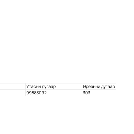
Утасны дугаар
Өрөөний дугаар
99883092
303