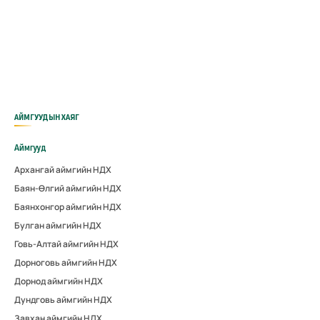
АЙМГУУДЫН ХАЯГ
Аймгууд
Архангай аймгийн НДХ
Баян-Өлгий аймгийн НДХ
Баянхонгор аймгийн НДХ
Булган аймгийн НДХ
Говь-Алтай аймгийн НДХ
Дорноговь аймгийн НДХ
Дорнод аймгийн НДХ
Дундговь аймгийн НДХ
Завхан аймгийн НДХ