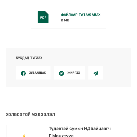
ФАЙЛААР ТАТАЖ АВАХ
2 MB
БУСДАД ТҮГЭЭХ
ХУВААЛЦАХ
ЖИРГЭХ
ХОЛБООТОЙ МЭДЭЭЛЭЛ
Түдэвтэй сумын НДБайцаагч
Г.Мөнхтуул