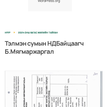
WordPress.org
НҮҮР
2024 ОНЫ ХАГАС ЖИЛИЙН ТАЙЛАН
Тэлмэн сумын НДБайцаагч
Б.Мягмаржаргал