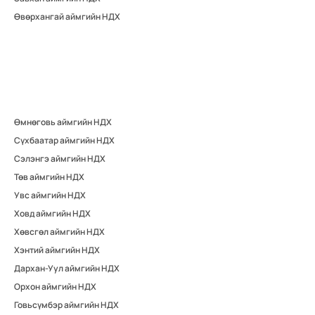
Өвөрхангай аймгийн НДХ
Өмнөговь аймгийн НДХ
Сүхбаатар аймгийн НДХ
Сэлэнгэ аймгийн НДХ
Төв аймгийн НДХ
Увс аймгийн НДХ
Ховд аймгийн НДХ
Хөвсгөл аймгийн НДХ
Хэнтий аймгийн НДХ
Дархан-Уул аймгийн НДХ
Орхон аймгийн НДХ
Говьсүмбэр аймгийн НДХ