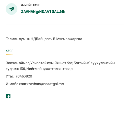
И-МЭЙЛ ХАЯГ
ZAVHAN@NDAATGAL.MN
Тэлмэн сумын НДБайцаагч Б.Мягмаржаргал
ХАЯГ
Завхан аймаг, Улиастай сум, Жинст баг, Бэгзийн Явуухулангийн
гудамж 136, Нийгмийн даатгалын газар
Утас: 70463820
И-мэйл хаяг: zavhan@ndaatgal.mn