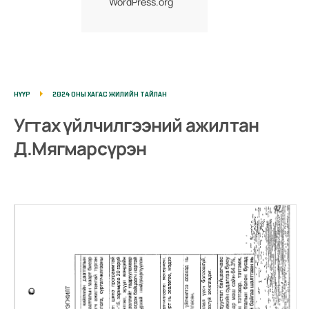
WordPress.org
НҮҮР
2024 ОНЫ ХАГАС ЖИЛИЙН ТАЙЛАН
Угтах үйлчилгээний ажилтан
Д.Мягмарсүрэн