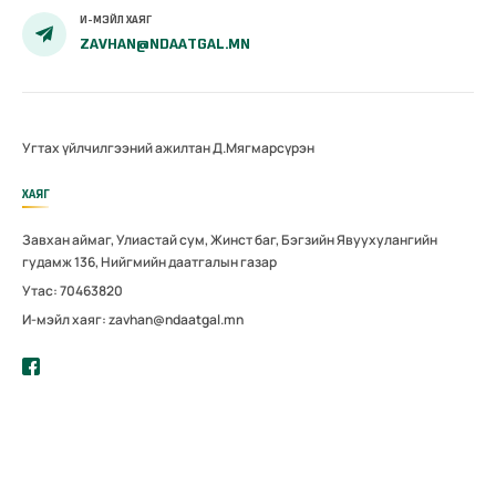
И-МЭЙЛ ХАЯГ
ZAVHAN@NDAATGAL.MN
Угтах үйлчилгээний ажилтан Д.Мягмарсүрэн
ХАЯГ
Завхан аймаг, Улиастай сум, Жинст баг, Бэгзийн Явуухулангийн
гудамж 136, Нийгмийн даатгалын газар
Утас: 70463820
И-мэйл хаяг: zavhan@ndaatgal.mn