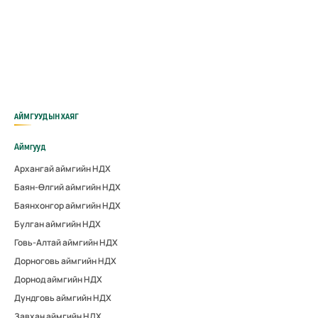
АЙМГУУДЫН ХАЯГ
Аймгууд
Архангай аймгийн НДХ
Баян-Өлгий аймгийн НДХ
Баянхонгор аймгийн НДХ
Булган аймгийн НДХ
Говь-Алтай аймгийн НДХ
Дорноговь аймгийн НДХ
Дорнод аймгийн НДХ
Дундговь аймгийн НДХ
Завхан аймгийн НДХ