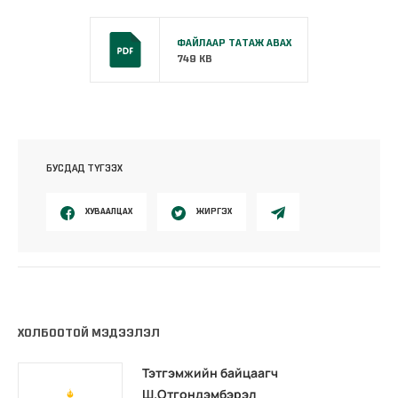
ФАЙЛААР ТАТАЖ АВАХ
749 KB
БУСДАД ТҮГЭЭХ
ХУВААЛЦАХ
ЖИРГЭХ
ХОЛБООТОЙ МЭДЭЭЛЭЛ
Тэтгэмжийн байцаагч
Ш.Отгондэмбэрэл