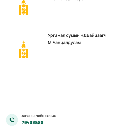
Ургамал сумын НДБайцаагч
М.Чанцалдулам
ХЭРЭГЛЭГЧИЙН ЛАВЛАХ
70463820