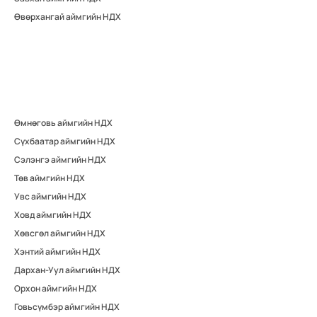
Өвөрхангай аймгийн НДХ
Өмнөговь аймгийн НДХ
Сүхбаатар аймгийн НДХ
Сэлэнгэ аймгийн НДХ
Төв аймгийн НДХ
Увс аймгийн НДХ
Ховд аймгийн НДХ
Хөвсгөл аймгийн НДХ
Хэнтий аймгийн НДХ
Дархан-Уул аймгийн НДХ
Орхон аймгийн НДХ
Говьсүмбэр аймгийн НДХ