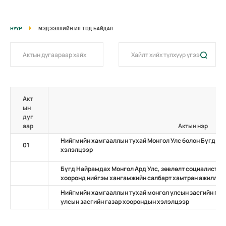
НҮҮР
МЭДЭЭЛЛИЙН ИЛ ТОД БАЙДАЛ
Акт
ын
дуг
аар
Актын нэр
Нийгмийн хамгааллын тухай Монгол Улс болон Бүгд На
01
хэлэлцээр
Бүгд Найрамдах Монгол Ард Улс, зөвлөлт социалист б
хооронд нийгэм хангамжийн салбарт хамтран ажиллах
Нийгмийн хамгааллын тухай монгол улсын засгийн газ
улсын засгийн газар хоорондын хэлэлцээр