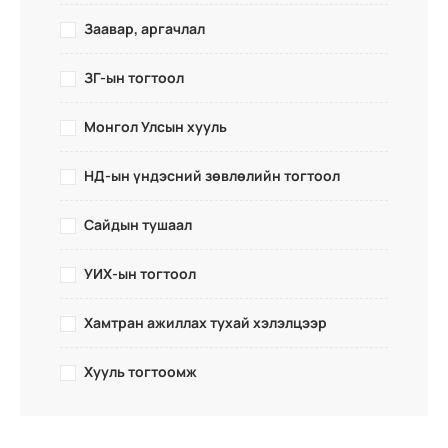
Заавар, аргачлал
ЗГ-ын тогтоол
Монгол Улсын хууль
НД-ын үндэсний зөвлөлийн тогтоол
Сайдын тушаал
УИХ-ын тогтоол
Хамтран ажиллах тухай хэлэлцээр
Хууль тогтоомж