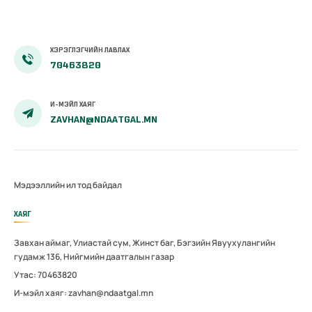
ХЭРЭГЛЭГЧИЙН ЛАВЛАХ
70463820
И-МЭЙЛ ХАЯГ
ZAVHAN@NDAATGAL.MN
Мэдээллийн ил тод байдал
ХАЯГ
Завхан аймаг, Улиастай сум, Жинст баг, Бэгзийн Явуухулангийн
гудамж 136, Нийгмийн даатгалын газар
Утас: 70463820
И-мэйл хаяг: zavhan@ndaatgal.mn