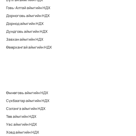
Говь-Алтай аймгийн НДХ
Дорноговь аймгийн НДХ
Дорнод аймгийн НДХ
Дундговь аймгийн НДХ
Завхан аймгийн НДХ
Өвөрхангай аймгийн НДХ
Өмнөговь аймгийн НДХ
Сүхбаатар аймгийн НДХ
Сэлэнгэ аймгийн НДХ
Төв аймгийн НДХ
Увс аймгийн НДХ
Ховд аймгийн НДХ