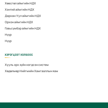
Хөвсгөл аймгийн НДХ
Хэнтий аймгийн НДХ
Дархан-Уул аймгийн НДХ
Орхон аймгийн НДХ
Говьсүмбэр аймгийн НДХ
Нүүр
Нүүр
ХЭРЭГЦЭЭТ ХОЛБООС
Хууль эрх зүйн нэгдсэн систем
Хөдөлмөр Нийгмийн Хамгааллын яам