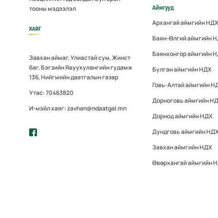
Аймгууд
тооны мэдээлэл
Архангай аймгийн НД
ХАЯГ
Баян-Өлгий аймгийн 
Баянхонгор аймгийн 
Завхан аймаг, Улиастай сум, Жинст
баг, Бэгзийн Явуухулангийн гудамж
Булган аймгийн НДХ
136, Нийгмийн даатгалын газар
Говь-Алтай аймгийн Н
Утас: 70463820
Дорноговь аймгийн Н
И-мэйл хаяг: zavhan@ndaatgal.mn
Дорнод аймгийн НДХ
Дундговь аймгийн НД
Завхан аймгийн НДХ
Өвөрхангай аймгийн 