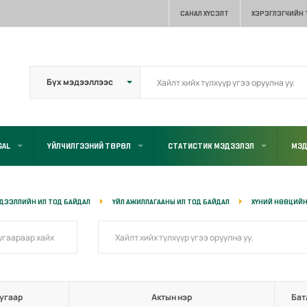
САНАЛ ХҮСЭЛТ
ХЭРЭГЛЭГЧИЙН
GAL
ҮЙЛЧИЛГЭЭНИЙ ТӨРӨЛ
СТАТИСТИК МЭДЭЭЛЭЛ
МЭД
ДЭЭЛЛИЙН ИЛ ТОД БАЙДАЛ
ҮЙЛ АЖИЛЛАГААНЫ ИЛ ТОД БАЙДАЛ
ХҮНИЙ НӨӨЦИЙН
угаар
Актын нэр
Бат