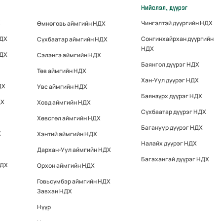
Нийслэл, дүүрэг
Х
Чингэлтэй дүүргийн НДХ
Өмнөговь аймгийн НДХ
НДХ
Сонгинхайрхан дүүргийн
Сүхбаатар аймгийн НДХ
НДХ
НДХ
Сэлэнгэ аймгийн НДХ
Баянгол дүүрэг НДХ
Төв аймгийн НДХ
Хан-Уул дүүрэг НДХ
ДХ
Увс аймгийн НДХ
Баянзүрх дүүрэг НДХ
ДХ
Ховд аймгийн НДХ
Сүхбаатар дүүрэг НДХ
Хөвсгөл аймгийн НДХ
Багануур дүүрэг НДХ
Х
Хэнтий аймгийн НДХ
Налайх дүүрэг НДХ
Дархан-Уул аймгийн НДХ
Багахангай дүүрэг НДХ
НДХ
Орхон аймгийн НДХ
Говьсүмбэр аймгийн НДХ
Завхан НДХ
Нүүр