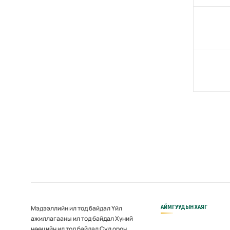
АЙМГУУДЫН ХАЯГ
Мэдээллийн ил тод байдал
Үйл
ажиллагааны ил тод байдал
Хүний
нөөцийн ил тод байдал
Сул орон