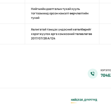
Нийгмийн даатгалын тухай хууль
тогтоомжид орсон нэмэлт өөрчлөлтийн
тухай
Авлигатай тэмцэх үндэсний хөтөлбөрийг
хэрэгжүүлэх арга хэмжээний төлөвлөгөө
2017/07/28 А/124
ХЭРЭГЛЭ
7046
НИЙСЛЭЛ, ДҮҮРГҮҮД