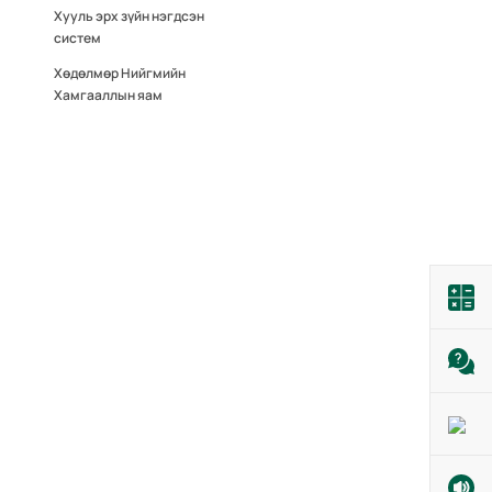
Хууль эрх зүйн нэгдсэн
систем
Хөдөлмөр Нийгмийн
Хамгааллын яам