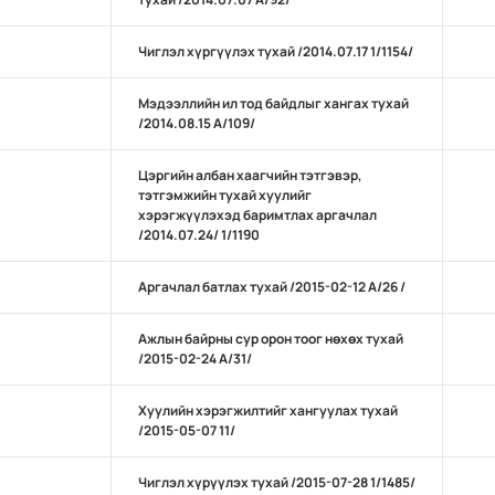
Чиглэл хүргүүлэх тухай /2014.07.17 1/1154/
Мэдээллийн ил тод байдлыг хангах тухай
/2014.08.15 А/109/
Цэргийн албан хаагчийн тэтгэвэр,
тэтгэмжийн тухай хуулийг
хэрэгжүүлэхэд баримтлах аргачлал
/2014.07.24/ 1/1190
Аргачлал батлах тухай /2015-02-12 А/26 /
Ажлын байрны сур орон тоог нөхөх тухай
/2015-02-24 А/31/
Хуулийн хэрэгжилтийг хангуулах тухай
/2015-05-07 11/
Чиглэл хүрүүлэх тухай /2015-07-28 1/1485/