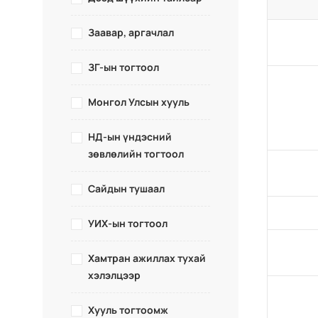
Заавар, аргачлал
ЗГ-ын тогтоол
Монгол Улсын хууль
НД-ын үндэсний
зөвлөлийн тогтоол
Сайдын тушаал
УИХ-ын тогтоол
Хамтран ажиллах тухай
хэлэлцээр
Хууль тогтоомж