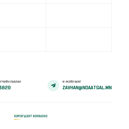
ГЧИЙН ЛАВЛАХ
И-МЭЙЛ ХАЯГ
3820
ZAVHAN@NDAATGAL.MN
ХЭРЭГЦЭЭТ ХОЛБООС