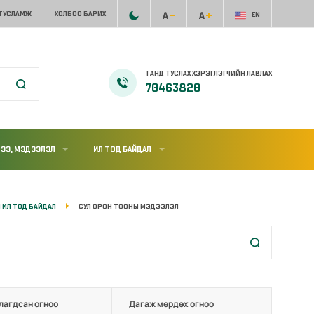
 ТУСЛАМЖ
ХОЛБОО БАРИХ
EN
ТАНД ТУСЛАХ ХЭРЭГЛЭГЧИЙН ЛАВЛАХ
70463820
ЭЭ, МЭДЭЭЛЭЛ
ИЛ ТОД БАЙДАЛ
 ИЛ ТОД БАЙДАЛ
СУЛ ОРОН ТООНЫ МЭДЭЭЛЭЛ
лагдсан огноо
Дагаж мөрдөх огноо