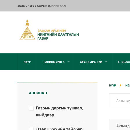
2026 ОНЫ 08 САРЫН 9
, НЯМ ГАРАГ
НҮҮР
ТАНИЛЦУУЛГА
ХУУЛЬ ЭРХ ЗҮЙ
E-NDAA
НҮҮР
МЭ
АНГИЛАЛ
Газрын даргын тушаал,
шийдвэр
Актын д
Дээд шүүхийн тайлбар