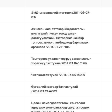
ЭМД-ын зөвлөлийн тогтоол /2011-09-27-
03/
Ажилсан жил, тэтгэврийн даатгалын
шимтгэлийг нөхөн тооцуулсан
даатгуулагчийн тэтгэврийг шинээр
тогтоох, шинэчлэн бодоход баримтлах
аргачлал /2014.01.21 1/101/
Том төрөөс ухаалаг төр рүү санаачлагыг
хэрэгжүүлэх тухай /2014.03.04 1/326/
Чиглэл өгөх тухай /2014.03.05 1/337/
Өргөдлийн загвар батлах тухай
/2014.03.24 А/52/
Цалин, нэмэгдэл тогтоох, хөнгөлөлт
эдлүүлэх ажилсан жилд оруулж тооцох
тухай /2014.04.15 А/83 , А/44/