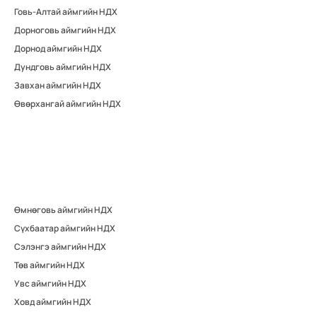
Говь-Алтай аймгийн НДХ
Дорноговь аймгийн НДХ
Дорнод аймгийн НДХ
Дундговь аймгийн НДХ
Завхан аймгийн НДХ
Өвөрхангай аймгийн НДХ
Өмнөговь аймгийн НДХ
Сүхбаатар аймгийн НДХ
Сэлэнгэ аймгийн НДХ
Төв аймгийн НДХ
Увс аймгийн НДХ
Ховд аймгийн НДХ