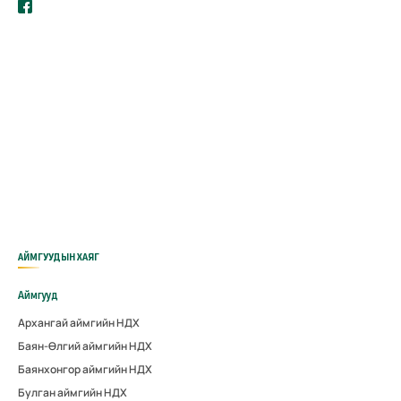
АЙМГУУДЫН ХАЯГ
Аймгууд
Архангай аймгийн НДХ
Баян-Өлгий аймгийн НДХ
Баянхонгор аймгийн НДХ
Булган аймгийн НДХ