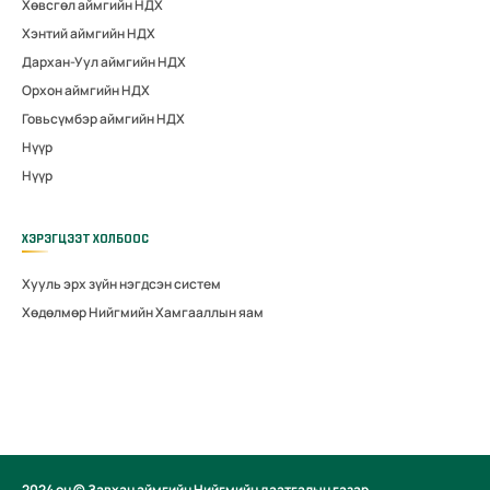
Хөвсгөл аймгийн НДХ
Хэнтий аймгийн НДХ
Дархан-Уул аймгийн НДХ
Орхон аймгийн НДХ
Говьсүмбэр аймгийн НДХ
Нүүр
Нүүр
ХЭРЭГЦЭЭТ ХОЛБООС
Хууль эрх зүйн нэгдсэн систем
Хөдөлмөр Нийгмийн Хамгааллын яам
2024 он © Завхан аймгийн Нийгмийн даатгалын газар