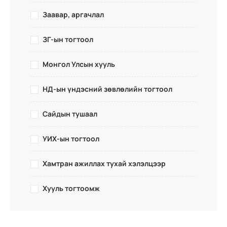
Заавар, аргачлал
ЗГ-ын тогтоол
Монгол Улсын хууль
НД-ын үндэсний зөвлөлийн тогтоол
Сайдын тушаал
УИХ-ын тогтоол
Хамтран ажиллах тухай хэлэлцээр
Хууль тогтоомж