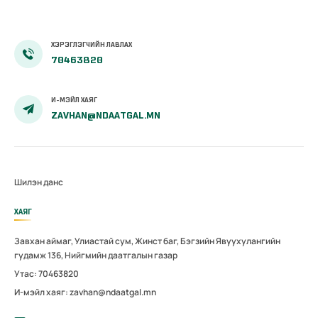
ХЭРЭГЛЭГЧИЙН ЛАВЛАХ
70463820
И-МЭЙЛ ХАЯГ
ZAVHAN@NDAATGAL.MN
Шилэн данс
ХАЯГ
Завхан аймаг, Улиастай сум, Жинст баг, Бэгзийн Явуухулангийн
гудамж 136, Нийгмийн даатгалын газар
Утас: 70463820
И-мэйл хаяг: zavhan@ndaatgal.mn