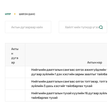
НҮҮР
ШИЛЭН ДАНС
Акты
н
дуга
ар
Актын нэр
Нийгмийн даатгалын сангаас олгох ажилгүйдлийн тэт
дугаар зүйлийн 1 дэх хэсгийн зарим заалтыг тайлбарл
Нийгмийн даатгалын сангаас олгох тэтгэвэр, тэтгэмж
зүйлийн 3 дахь хэсгийг тайлбарлах тухай
Нийгмийн даатгалын тухай хуулийн 16 дугаар зүйлийн 
тайлбарлах тухай