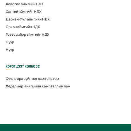
Хөвсгөл аймгийн НДХ
Хэнтий аймгийн НДХ
Дархан-Уул аймгийн НДХ
Орхон аймгийн НДХ
Говьсүмбэр аймгийн НДХ
Нүүр
Нүүр
ХЭРЭГЦЭЭТ ХОЛБООС
Хууль эрх зүйн нэгдсэн систем
Хөдөлмөр Нийгмийн Хамгааллын яам