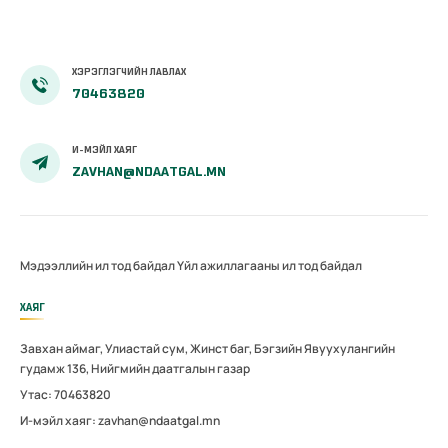
ХЭРЭГЛЭГЧИЙН ЛАВЛАХ
70463820
И-МЭЙЛ ХАЯГ
ZAVHAN@NDAATGAL.MN
Мэдээллийн ил тод байдал
Үйл ажиллагааны ил тод байдал
ХАЯГ
Завхан аймаг, Улиастай сум, Жинст баг, Бэгзийн Явуухулангийн
гудамж 136, Нийгмийн даатгалын газар
Утас: 70463820
И-мэйл хаяг: zavhan@ndaatgal.mn