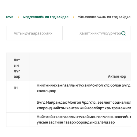
НҮҮР
МЭДЭЭЛЛИЙН ИЛ ТОД БАЙДАЛ
ҮЙЛ АЖИЛЛАГААНЫ ИЛ ТОД БАЙДАЛ
Акт
ын
дуг
аар
Актын нэр
Нийгмийн хамгааллын тухай Монгол Улс болон Бүгд На
01
хэлэлцээр
Бүгд Найрамдах Монгол Ард Улс, зөвлөлт социалист б
хооронд нийгэм хангамжийн салбарт хамтран ажиллах
Нийгмийн хамгааллын тухай монгол улсын засгийн газ
улсын засгийн газар хоорондын хэлэлцээр