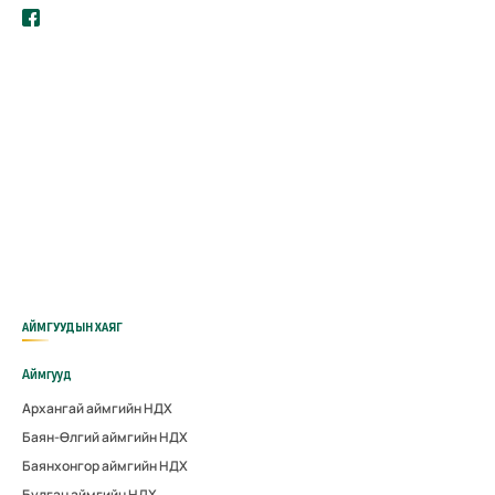
АЙМГУУДЫН ХАЯГ
Аймгууд
Архангай аймгийн НДХ
Баян-Өлгий аймгийн НДХ
Баянхонгор аймгийн НДХ
Булган аймгийн НДХ