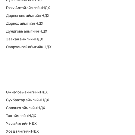
Говь-Алтай аймгийн НДХ
Дорноговь аймгийн НДХ
Дорнод аймгийн НДХ
Дундговь аймгийн НДХ
Завхан аймгийн НДХ
Өвөрхангай аймгийн НДХ
Өмнөговь аймгийн НДХ
Сүхбаатар аймгийн НДХ
Сэлэнгэ аймгийн НДХ
Төв аймгийн НДХ
Увс аймгийн НДХ
Ховд аймгийн НДХ