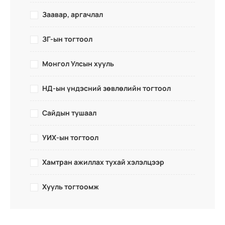
Заавар, аргачлал
ЗГ-ын тогтоол
Монгол Улсын хууль
НД-ын үндэсний зөвлөлийн тогтоол
Сайдын тушаал
УИХ-ын тогтоол
Хамтран ажиллах тухай хэлэлцээр
Хууль тогтоомж