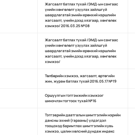
Жагсаалт батлах тухай /ЭМД-ын сангаас
үнийн хөнгөлөлт үзүүлэх зайлшгүй
шаардлагатай эмийн ерөнхий нэршлийн
жагсаалт, үнийн дээд хязгаар, хөнгөлөх
хэмжээ/ 2016.03.25 №08
Жагсаалт батлах тухай /ЭМД-ын сангаас
үнийн хөнгөлөлт үзүүлэх зайлшгүй
шаардлагатай эмийн ерөнхий нэршлийн
жагсаалт, үнийн дээд хязгаар, хөнгөлөх
хэмжээ/
Төлбөрийн хэмжээ, жагсаалт, өртөгийн
жин, журам батлах тухай 2016.05.17 №19
Оршуулгын тэтгэмжийн хэмжээг
шинэчлэн тогтоох тухай №16
Тэтгэврийн даатгалын шимтгэлийн нэрийн
дансны эхний (гарааны) үлдэгдэл
тооцоход баримтлах шимтгэлийн хувь
хэмжээ, цалин хөлсний дундаж индекс