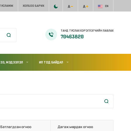
 ТУСЛАМЖ
ХОЛБОО БАРИХ
EN
ТАНД ТУСЛАХ ХЭРЭГЛЭГЧИЙН ЛАВЛАХ
70463820
ЭЭ, МЭДЭЭЛЭЛ
ИЛ ТОД БАЙДАЛ
Батлагдсан огноо
Дагаж мөрдөх огноо