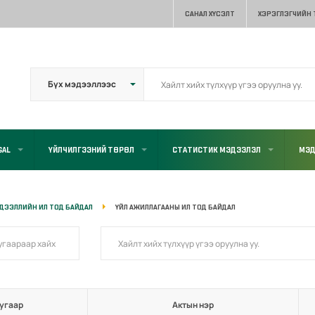
САНАЛ ХҮСЭЛТ
ХЭРЭГЛЭГЧИЙН
GAL
ҮЙЛЧИЛГЭЭНИЙ ТӨРӨЛ
СТАТИСТИК МЭДЭЭЛЭЛ
МЭД
ДЭЭЛЛИЙН ИЛ ТОД БАЙДАЛ
ҮЙЛ АЖИЛЛАГААНЫ ИЛ ТОД БАЙДАЛ
угаар
Актын нэр