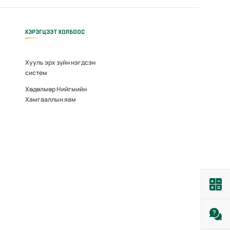
ХЭРЭГЦЭЭТ ХОЛБООС
Хууль эрх зүйн нэгдсэн
систем
Хөдөлмөр Нийгмийн
Хамгааллын яам