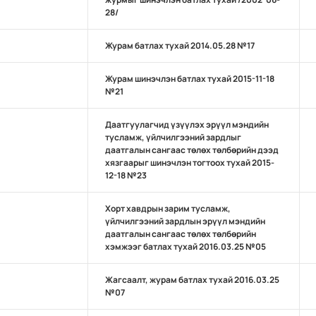
28/
Журам батлах тухай 2014.05.28 №17
Журам шинэчлэн батлах тухай 2015-11-18
№21
Даатгуулагчид үзүүлэх эрүүл мэндийн
тусламж, үйлчилгээний зардлыг
даатгалын сангаас төлөх төлбөрийн дээд
хязгаарыг шинэчлэн тогтоох тухай 2015-
12-18 №23
Хорт хавдрын зарим тусламж,
үйлчилгээний зардлын эрүүл мэндийн
даатгалын сангаас төлөх төлбөрийн
хэмжээг батлах тухай 2016.03.25 №05
Жагсаалт, журам батлах тухай 2016.03.25
№07