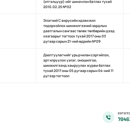
(итгэлцүүр)-ийг шинэчлэн батлах тухай
2010.02.25 №02
Элэгний С вирусийн идэвхжил
тодорхойлох шинжилгээний зардлын
даатгалын сангаас төлөх төлбөрийн дээд
хязгаарыг тогтоох тухай 2017 оны 03
дугаар сарын 21-ний өдрийн №09
Даатгуулагчийг урьдчилан сэргийлэх,
эрт илрүүлэх үзлэг, оношилгоо,
шинжилгээнд хамруулах журам батлах
тухай 2017 оны 05 дугаар сарын 04-ний 11
дүгээр тогтоол
ХЭРЭГЛЭ
7046