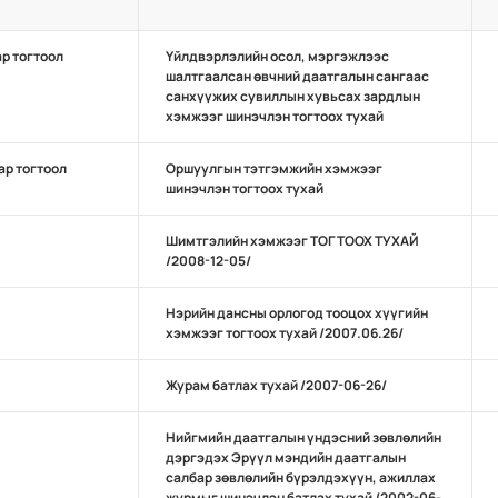
ар тогтоол
Үйлдвэрлэлийн осол, мэргэжлээс
шалтгаалсан өвчний даатгалын сангаас
санхүүжих сувиллын хувьсах зардлын
хэмжээг шинэчлэн тогтоох тухай
ар тогтоол
Оршуулгын тэтгэмжийн хэмжээг
шинэчлэн тогтоох тухай
Шимтгэлийн хэмжээг ТОГТООХ ТУХАЙ
/2008-12-05/
Нэрийн дансны орлогод тооцох хүүгийн
хэмжээг тогтоох тухай /2007.06.26/
Журам батлах тухай /2007-06-26/
Нийгмийн даатгалын үндэсний зөвлөлийн
дэргэдэх Эрүүл мэндийн даатгалын
салбар зөвлөлийн бүрэлдэхүүн, ажиллах
журмыг шинэчлэн батлах тухай /2002-06-