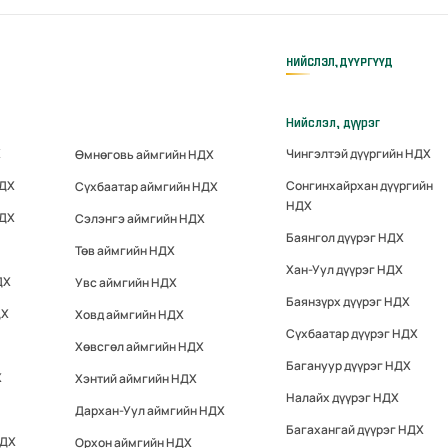
НИЙСЛЭЛ, ДҮҮРГҮҮД
Нийслэл, дүүрэг
Х
Чингэлтэй дүүргийн НДХ
Өмнөговь аймгийн НДХ
НДХ
Сонгинхайрхан дүүргийн
Сүхбаатар аймгийн НДХ
НДХ
НДХ
Сэлэнгэ аймгийн НДХ
Баянгол дүүрэг НДХ
Төв аймгийн НДХ
Хан-Уул дүүрэг НДХ
ДХ
Увс аймгийн НДХ
Баянзүрх дүүрэг НДХ
ДХ
Ховд аймгийн НДХ
Сүхбаатар дүүрэг НДХ
Хөвсгөл аймгийн НДХ
Багануур дүүрэг НДХ
Х
Хэнтий аймгийн НДХ
Налайх дүүрэг НДХ
Дархан-Уул аймгийн НДХ
Багахангай дүүрэг НДХ
НДХ
Орхон аймгийн НДХ