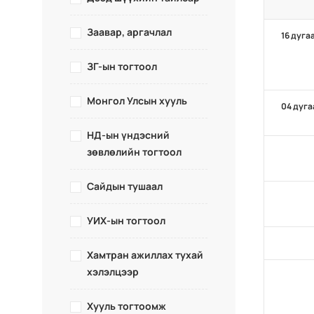
Заавар, аргачлал
16 дуга
ЗГ-ын тогтоол
Монгол Улсын хууль
04 дуга
НД-ын үндэсний
зөвлөлийн тогтоол
Сайдын тушаал
УИХ-ын тогтоол
Хамтран ажиллах тухай
хэлэлцээр
Хууль тогтоомж