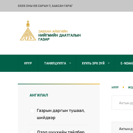
2026 ОНЫ 08 САРЫН 7
, БААСАН ГАРАГ
НҮҮР
ТАНИЛЦУУЛГА
ХУУЛЬ ЭРХ ЗҮЙ
E-NDAA
НҮҮР
МЭ
АНГИЛАЛ
Газрын даргын тушаал,
шийдвэр
Актын д
Дээд шүүхийн тайлбар