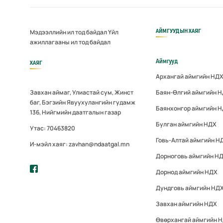
АЙМГУУДЫН ХАЯГ
Мэдээллийн ил тод байдал
Үйл
ажиллагааны ил тод байдал
Аймгууд
ХАЯГ
Архангай аймгийн НД
Завхан аймаг, Улиастай сум, Жинст
Баян-Өлгий аймгийн 
баг, Бэгзийн Явуухулангийн гудамж
Баянхонгор аймгийн 
136, Нийгмийн даатгалын газар
Булган аймгийн НДХ
Утас: 70463820
Говь-Алтай аймгийн Н
И-мэйл хаяг: zavhan@ndaatgal.mn
Дорноговь аймгийн Н
Дорнод аймгийн НДХ
Дундговь аймгийн НД
Завхан аймгийн НДХ
Өвөрхангай аймгийн 